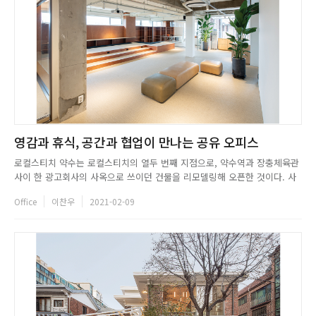
영감과 휴식, 공간과 협업이 만나는 공유 오피스
로컬스티치 약수는 로컬스티치의 열두 번째 지점으로, 약수역과 장충체육관
사이 한 광고회사의 사옥으로 쓰이던 건물을 리모델링해 오픈한 것이다. 사
이트는 충무로와 왕십리, 압구정과 동대문, 한남동과 성수동을 잇는 위치로,
Office
이찬우
2021-02-09
덕분에 로컬스티치 멤버십 회원들이 이곳에서 다양한 지역을 아우르며 그들
만의 크리에이티비티를 이어갈 수 있었다.로컬스티치 약수의 1층에는 카
페...