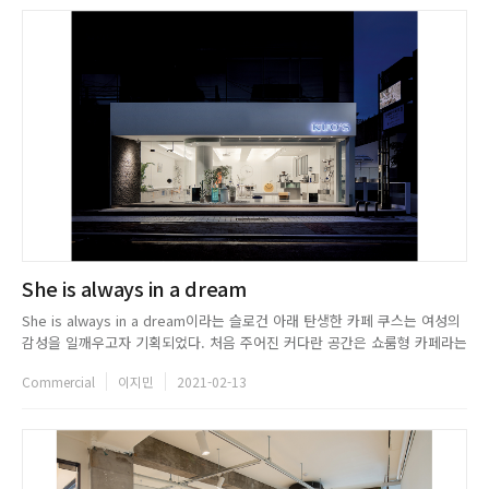
She is always in a dream
She is always in a dream이라는 슬로건 아래 탄생한 카페 쿠스는 여성의
감성을 일깨우고자 기획되었다. 처음 주어진 커다란 공간은 쇼룸형 카페라는
다양한 기능을 풀어내기 위해 필요에 따라 분리됐고, 가운데 정사각형의 공
Commercial
이지민
2021-02-13
간만이 남았다. 미니멀리즘을 바탕으로 시작한 카페는 과도한 디자인의 표출
을 절제하고 선과 면으로 일정한 패턴을 만들어 질서를...