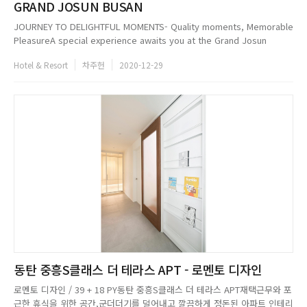
GRAND JOSUN BUSAN
JOURNEY TO DELIGHTFUL MOMENTS- Quality moments, Memorable
PleasureA special experience awaits you at the Grand Josun
Busan - a masterwork of Shinsegae Chojun Hotel - which
Hotel & Resort
차주헌
2020-12-29
embodies the blend of classi...
동탄 중흥S클래스 더 테라스 APT - 로멘토 디자인
로멘토 디자인 / 39 + 18 PY동탄 중흥S클래스 더 테라스 APT재택근무와 포
근한 휴식을 위한 공간,군더더기를 덜어내고 깔끔하게 정돈된 아파트 인테리