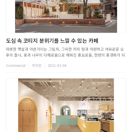
도심 속 코티지 분위기를 느낄 수 있는 카페
따뜻한 햇살과 아른거리는 그림자, 그윽한 커피 향과 아련하고 여유로운 오
후의 찰나, 꽃과 나무의 다채로움으로 채워진 풍요로움, 한편의 풍경화가 되
는 순간들, 디자이너가 두 눈을 감고 자연스레 떠올린 이미지와 생각들은 프
Commercial
이지민
2021-02-06
로젝트의 콘셉트로 당연한 듯 흘러 갔고, 한 편의 영화 같은 장면 속에 그 이
상의 복잡함을 더하고 싶지 않았다. 제프리 카페는 Cottage...