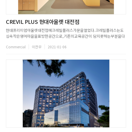
CREVIL PLUS 현대아울렛 대전점
현대프리미엄아울렛대전점에크레빌플러스가문을열었다.크레빌플러스는도
심속작은영어마을을표방한공간으로,기존의교육공간이 담지못하는부분을다
양한교육경험을통해풀어나갈수있도록돕는다.아동고객들은이곳에서네이티
Commercial
이찬우
2021-01-06
브스피커와놀고대화하며자연스레영어를배운다.앉아서알파벳과단어만들여
다보는것이아니다.신체적활동이동반되기에이곳에서영어는더욱즐거운경험
이될수있는것이다.횡단보도,상점과시계탑,풀숲과연못,친구...