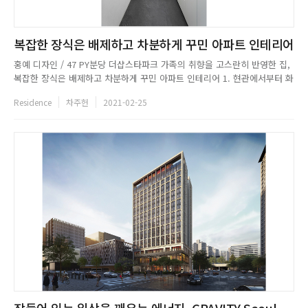
복잡한 장식은 배제하고 차분하게 꾸민 아파트 인테리어
홍예 디자인 / 47 PY분당 더샵스타파크 가족의 취향을 고스란히 반영한 집,
복잡한 장식은 배제하고 차분하게 꾸민 아파트 인테리어 1. 현관에서부터 화
이트 컬러를 베이스로 밝고 깔끔한 공간을 연출했다. 현관의 공간감을 극대
Residence
차주헌
2021-02-25
화하기 위해 널찍한 거울을 두었으며, 격자가 없는 블랙 프레임의 투명 유리
중문으로 현관에서부터 시각적으로 답답하지 않도록 했다.Tip...
잠들어 있는 일상을 깨우는 에너지, GRAVITY Seoul