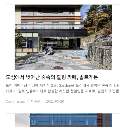
도심에서 벗어난 숲속의 힐링 카페, 솔트가든
포천 어메이징 파크에 위치한 Salt Garden은 도심에서 벗어난 숲속의 힐링
카페다. 솔트 인큐베이터로 완성한 깨끗한 천일염을 재료로, 달콤하고 짭짤
한 커피와 베이커리를 판매하고 있다. 프로젝트를 맡은 ALX Design은 자연
Commercial
차주헌
2021-03-20
과 실내 놀이 공간이 존재하는 사이트의 특성상 어린아이부터 어른까지, 다
양한 고객들이 이곳을 찾는다는 점에 주목해 어느 연령대의...