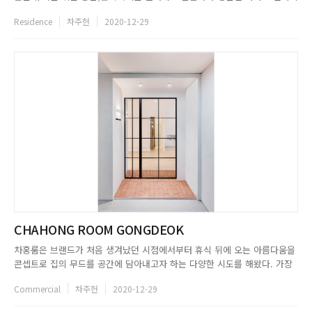
어1. 아파트의 기본 구조에서 살릴 수 있는 부분은 최대한 살리고자 했다. 클
Residence
차주헌
2020-12-29
라이언트 부부는 반려견과 함께 생활하고 있기 때문에 청소 등 관리가 쉬운
타일로 거실, 주방을 시공하고 공간이 기존 가구들과 조...
CHAHONG ROOM GONGDEOK
차홍룸은 브랜드가 처음 생겨났던 시점에서부터 휴식 뒤에 오는 아름다움을
콘셉트로 집의 무드를 공간에 담아내고자 하는 다양한 시도를 해왔다. 가장
최근 오픈한 차홍룸 공덕은 그동안 내 집처럼 느껴지는 편안한 공간을 키워
Commercial
차주헌
2020-12-29
드로 완성한 다른 지점과 달리, 반가운 이로부터의 초대를 콘셉트로 설정했
다. 차홍룸 공덕에 초대를 받고 입구에 도착한 손님들은 적벽돌의 바닥과...