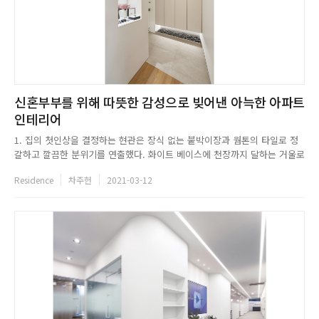
신혼부부를 위해 따뜻한 감성으로 빚어낸 아늑한 아파트
인테리어
1. 집의 첫인상을 결정하는 현관은 장식 없는 붙박이장과 웜톤의 타일로 정
갈하고 깔끔한 분위기를 연출했다. 화이트 베이스에 천장까지 달하는 거울로
현관에서부터 확장감을 주고자 했다.Tip. 붙박이장 아래의 화산석은 자연 소
Residence
차주헌
2021-03-12
재에서 느낄 수 있는 감수성을 주며, 공기정화의 기능까지 수반하는 현관의
포인트 요소다.Tip. 천장과 붙박이장 아래에는 조명을 매립해 ...