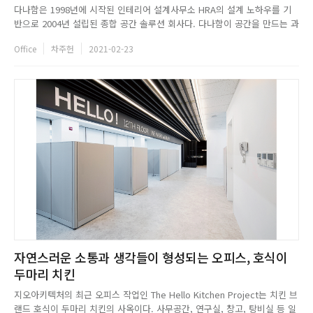
다나함은 1998년에 시작된 인테리어 설계사무소 HRA의 설계 노하우를 기
반으로 2004년 설립된 종합 공간 솔루션 회사다. 다나함이 공간을 만드는 과
정은 브랜드의 본질을 파고드는 것에서부터 시작한다. 브랜드가 추구하는 가
Office
차주헌
2021-02-23
치, 브랜드를 만든 목적, 이용하는 사람들의 행동 패턴, 브랜드와 주변의 어
우러짐 등 집요한 고민과 탐구를 통해 브랜드의 본질을 이해하고...
자연스러운 소통과 생각들이 형성되는 오피스, 호식이
두마리 치킨
지오아키텍처의 최근 오피스 작업인 The Hello Kitchen Project는 치킨 브
랜드 호식이 두마리 치킨의 사옥이다. 사무공간, 연구실, 창고, 탕비실 등 일