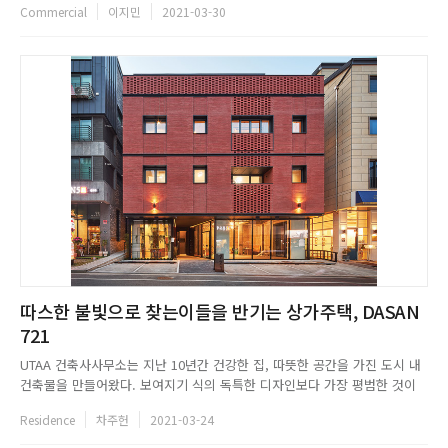
Commercial
이지민
2021-03-30
르의 옷을 통해 더 많은 가능성과 기회를 얻고 우리의 일상이 행복해지기를
바란다. 단순한 스포츠웨어가 아닌 언제든 편하고 가...
따스한 불빛으로 찾는이들을 반기는 상가주택, DASAN
721
UTAA 건축사사무소는 지난 10년간 건강한 집, 따뜻한 공간을 가진 도시 내
건축물을 만들어왔다. 보여지기 식의 독특한 디자인보다 가장 평범한 것이
가장 비범한 결과를 만든다는 확신을 가지고 주어진 각기 다른 조건 내에서
Residence
차주헌
2021-03-24
최대한 솔직하고 명쾌한 공간을 구성하고 있으며, 재료 하나하나의 접합과
만짐을 소중하게 생각한다. 모든 프로젝트에서 다양한 시도를 멈추...