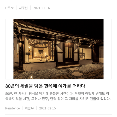
반적인 사무실에서 볼 수 있는 공간들도 준비되어 있지만, 조리실과 주방 타
Office
차주헌
2021-02-16
입의 제품개발실, 이곳에서 연구한 메뉴를 품평할 회의실이 연결되어 있다는
특징이 있다. 직사각형태의 평면은 동쪽 가운데...
80년의 세월을 담은 한옥에 여가를 더하다
80년, 한 사람의 평생을 담기에 충분한 시간이다. 무엇이 어떻게 변해도 이
상하지 않을 시간, 그러나 전주, 한결 같이 그 자리를 지켜온 건물이 있었다.
이 낡은 건물은 디자인투플라이의 손을 거쳐 새롭게 게스트하우스로서 탄생
Residence
이찬우
2021-02-15
했다. 이 건물의 이름은 여가(YEOGA)다. 디자인투플라이는 브랜딩부터 인
테리어에 이르기까지 세세한 부분을 모두 맡아 진행했다.디자인...