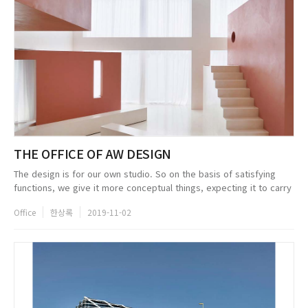
THE OFFICE OF AW DESIGN
The design is for our own studio. So on the basis of satisfying
functions, we give it more conceptual things, expecting it to carry
more emotions and contain more soliloquies. We scattered the
Office
한상록
2019-11-02
space...