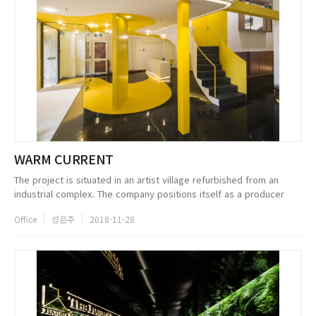
WARM CURRENT
The project is situated in an artist village refurbished from an
industrial complex. The company positions itself as a producer
and promoter of the film in the cultural landscape of Beijing. The
Office
성은주
2018-11-28
origi...