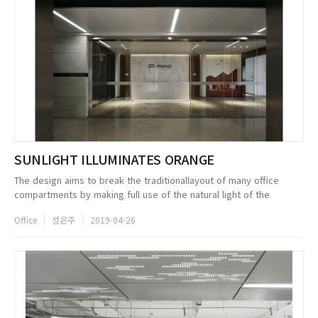
SUNLIGHT ILLUMINATES ORANGE
The design aims to break the traditionallayout of many office
compartments by making full use of the natural light of the
building and integrating the functional needs of the enterprise. We
Office
성은주
2019-04-26
set the op...