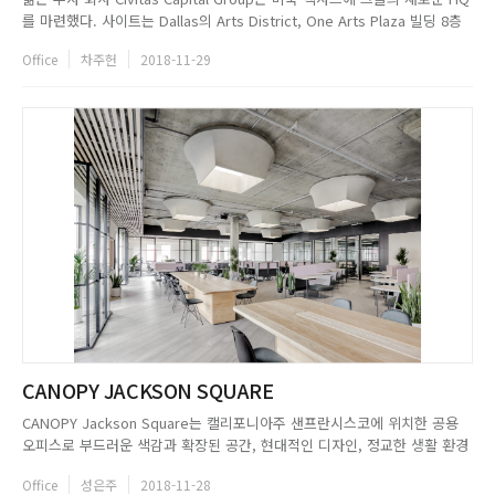
를 마련했다. 사이트는 Dallas의 Arts District, One Arts Plaza 빌딩 8층
의 넓은 공간이었으며, 클라이언트는 오피스가 브랜드의 이미지처럼 창의적
Office
차주헌
2018-11-29
이고 혁신적이면서도 고객들에게 신뢰를 줄 수 있는 요소들로 채워지기를 바
랐다. 8층에 도착해 엘리...
CANOPY JACKSON SQUARE
CANOPY Jackson Square는 캘리포니아주 샌프란시스코에 위치한 공용
오피스로 부드러운 색감과 확장된 공간, 현대적인 디자인, 정교한 생활 환경
을 특징으로 한다. 효율성과 생산성이 높은 작업 공간이자 조용하고 세련된
Office
성은주
2018-11-28
공간을 추구한 CANOPY Jackson Square는 소통과 교류를 즐기는 사람들