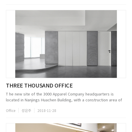
그리고 딱딱한 사무실 분위기가 아닌 자유분방하고...
THREE THOUSAND OFFICE
T he new site of the 3000 Apparel Company headquarters is
located in Nanjings Huachen Building, with a construction area of
approximately 500 square meters. The companys vision was to
Office
성은주
2018-11-28
connect two apar...