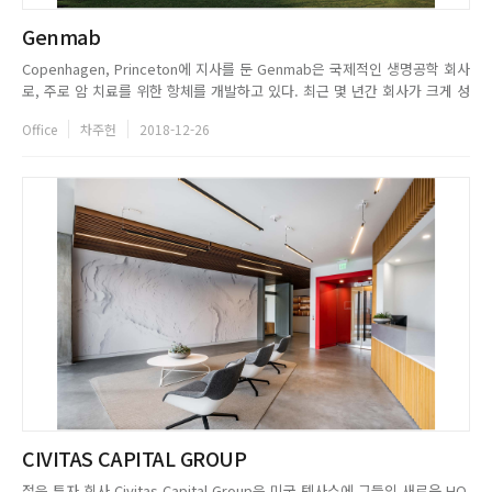
Genmab
Copenhagen, Princeton에 지사를 둔 Genmab은 국제적인 생명공학 회사
로, 주로 암 치료를 위한 항체를 개발하고 있다. 최근 몇 년간 회사가 크게 성
장하여 새로운 사옥이 필요했으며, 이를 위해 cepezed와 cepezed
Office
차주헌
2018-12-26
interior의 도움을 요청했다. Genmab의 HQ는 첨단 기술을 통한 미래적인
이미지와 건강하고 깔끔한 이미지...
CIVITAS CAPITAL GROUP
젊은 투자 회사 Civitas Capital Group은 미국 텍사스에 그들의 새로운 HQ