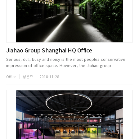
Jiahao Group Shanghai HQ Office
Serious, dull, busy and noisy is the most peoples conservative
impression of office space. However, the Jiahao group
headquarters office, located in Longwu Road, Xuhui District,
Office
성은주
2018-11-28
Shanghai, may be able ...