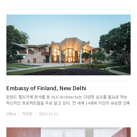
Embassy of Finland, New Delhi
핀란드 헬싱키에 본사를 둔 ALA Architects는 다양한 요소를 필요로 하는
혁신적인 프로젝트들을 주로 맡고 있다. 전 세계 14개국 이상의 유능한 건축
가와 인테리어 디자이너들이 모인 ALA는 대사관, 지하철역, 헬싱키 공항 확
Office
차주헌
2019-11-11
장 공사 등 분야를 가리지 않고 다방면으로 활약을 펼치고 있다. 이번 프로젝
트는 인도 주재 핀란드 대사관으로, 1986년 설산...