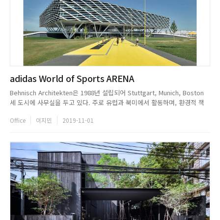
adidas World of Sports ARENA
Behnisch Architekten은 1988년 설립되어 Stuttgart, Munich, Boston
세 도시에 사무실을 두고 있다. 주로 유럽과 북미에서 활동하며, 환경적 책
임, 창조성 및 공공 목적을 통합한 고품질 건축물을 통해 세계적인 명성을 누
Office
이지민
2019-11-01
리고 있다. 스튜디오는 건축, 인테리어, 제품 및 조경 설계부터 프로그래밍,
공간 및 레이아웃 계획, ...