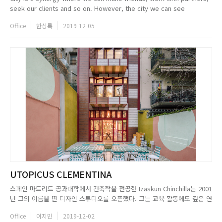
seek our clients and so on. However, the city we can see
nowadays is too crowded, and highrise buildings are built more
Office
한상록
2019-12-05
and more so th...
UTOPICUS CLEMENTINA
스페인 마드리드 공과대학에서 건축학을 전공한 Izaskun Chinchilla는 2001
년 그의 이름을 딴 디자인 스튜디오를 오픈했다. 그는 교육 활동에도 깊은 연
관이 있다. Barlett School of Architecture의 연구원이자 Ecole Special,
Office
이지민
2019-12-02
HEAD University에서 강의했으며, 2002년부터 2007년까지 Alicant...