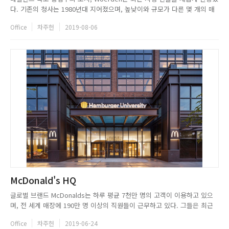
다. 기존의 청사는 1980년대 지어졌으며, 높낮이와 규모가 다른 몇 개의 매
스가 연결된 구조를 가지고 있었다. Cepezed는 새로운 시청 건물이 간결하
Office
차주헌
2019-08-06
고 명확한 볼륨을 가지도록 기존에 14,000㎡였던 연면적을 8,000㎡ 수준으
로 줄이고 녹지의 비중을 올렸다. 또한, 일부...
McDonald's HQ
글로벌 브랜드 McDonalds는 하루 평균 7천만 명의 고객이 이용하고 있으
며, 전 세계 매장에 190만 명 이상의 직원들이 근무하고 있다. 그들은 최근
47년 만의 본사 이전 프로젝트를 통해 직원들 간의 협동성, 생산성을 증진할
Office
차주헌
2019-06-24
수 있으면서도, 시대의 흐름에 따라 건강한 푸드 컬쳐를 지향하는 오피스를