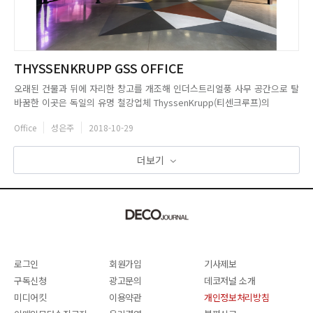
THYSSENKRUPP GSS OFFICE
오래된 건물과 뒤에 자리한 창고를 개조해 인더스트리얼풍 사무 공간으로 탈
바꿈한 이곳은 독일의 유명 철강업체 ThyssenKrupp(티센크루프)의
GSS(Global Shared Service)부문 오피스다. 번화한 브라질
Office
성은주
2018-10-29
Sert&oacute;rio Avenue에 위치하고 있는 오피스는 약 100여 명의 직원
이 사용하고 있으며, 최대 235명을 수용할 수 ...
더보기
로그인
회원가입
기사제보
구독신청
광고문의
데코저널 소개
미디어킷
이용약관
개인정보처리방침