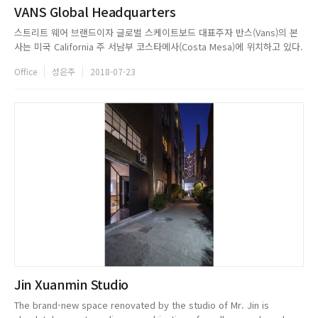
VANS Global Headquarters
스트리트 웨어 브랜드이자 글로벌 스케이트보드 대표주자 반스(Vans)의 본
사는 미국 California 주 서남부 코스타메사(Costa Mesa)에 위치하고 있다.
500명 이상의 직원을 수용하는 이곳은 트렌디한 스트릿 컬쳐에 기반을 둔
Office
성은주
2018-07-23
브랜드답게 사무 공간 역시 젊고 감각적으로 꾸며졌다. 반스(Vans)를 상징하
는 블랙화이트 격자무늬가 눈에 띄는 외관은 ...
Jin Xuanmin Studio
The brand-new space renovated by the studio of Mr. Jin is