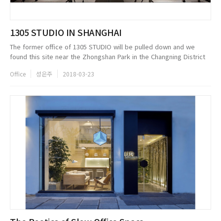
1305 STUDIO IN SHANGHAI
The former office of 1305 STUDIO will be pulled down and we
found this site near the Zhongshan Park in the Changning District
of Shanghai. The site was marked as a garage in the original
Office
성은주
2018-03-23
architectural...