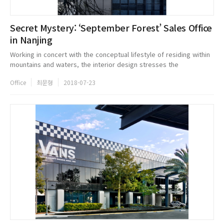
Secret Mystery: ‘September Forest’ Sales Office
in Nanjing
Working in concert with the conceptual lifestyle of residing within
mountains and waters, the interior design stresses the
importance of the seamless combination of space and God-made
Office
최문형
2018-07-23
environment whil...