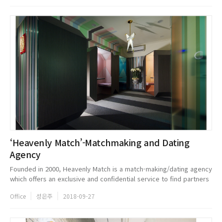
‘Heavenly Match’-Matchmaking and Dating
Agency
Founded in 2000, Heavenly Match is a match-making/dating agency
which offers an exclusive and confidential service to find partners
for their discerning members in Taiwan. It provides ongoing date
Office
성은주
2018-09-27
coa...