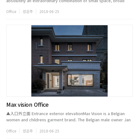
absolutely an extraordinary combination of small space, broad
view and extreme simplicity. The artful connection between zones
Office
성은주
2018-06-25
and the mix-and...
Max vision Office
▲入口外立面 Entrance exterior elevationMax Vision is a Belgian
women and childrens garment brand. The Belgian male owner Jan
settled in Ningbo as he like Chinese culture. The project is to
Office
성은주
2018-06-25
design an office...