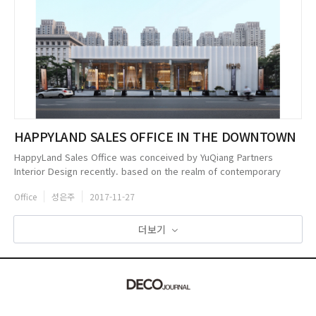
HAPPYLAND SALES OFFICE IN THE DOWNTOWN
HappyLand Sales Office was conceived by YuQiang Partners
Interior Design recently. based on the realm of contemporary
essence, the architect attempted to create a Dream Pavilion
Office
성은주
2017-11-27
integrating the insid...
더보기