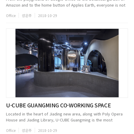
Amazon and to the home button of Apples Earth, everyone is not
willing to be traditional, let you feel free. When the office space
Office
성은주
2018-10-29
that ...
U-CUBE GUANGMING CO-WORKING SPACE
Located in the heart of Jiading new area, along with Poly Opera
House and Jiading Library, U-CUBE Guangming is the most
dynamic place in Shanghai. Young companies are gathering here,
Office
성은주
2018-10-29
hoping to find th...