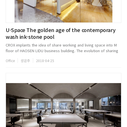
U-Space The golden age of the contemporary
wash ink-stone pool
CROX implants the idea of share working and living space into M
floor of HAOSEN LIDU business building. The evolution of sharing
economy has been brought in front of LinYi City. In typical mode,
Office
성은주
2018-04-25
compa...