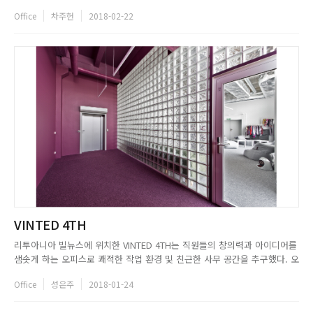
무실을 하나로 합쳐 새로운 오피스로 정비하려고 했다. 기존에 사용하던 사
Office
차주헌
2018-02-22
무실도 1920년대식 복고풍의 마호가니와 유리 샹들리에로 마감을 해 아름다
운 공간이었으므로, 새로운 사무실의 모든 요소를 다시...
VINTED 4TH
리투아니아 빌뉴스에 위치한 VINTED 4TH는 직원들의 창의력과 아이디어를
샘솟게 하는 오피스로 쾌적한 작업 환경 및 친근한 사무 공간을 추구했다. 오
래된 건물 4층에 자리한 오피스는 엘리베이터 문을 열자마자 사무실로 연결
Office
성은주
2018-01-24
되는데, 약 180평의 규모로 사무공간, 회의실, 휴게실 등 원활한 업무를 위
한 다양한 공간으로 구성되어 있다. VINTED 4TH의 ...