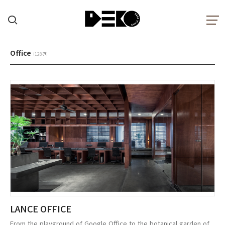
Office
(128건)
LANCE OFFICE
From the playground of Google Office to the botanical garden of