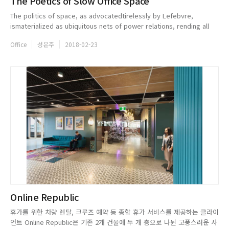
The Poetics of Slow Office Space
The politics of space, as advocatedtirelessly by Lefebvre,
ismaterialized as ubiquitous nets of power relations, rending all
the office spaces a colosseum of power. Every image of space
Office
성은주
2018-02-23
emerges from t...
Online Republic
휴가를 위한 차량 렌탈, 크루즈 예약 등 종합 휴가 서비스를 제공하는 클라이
언트 Online Republic은 기존 2개 건물에 두 개 층으로 나뉜 고풍스러운 사