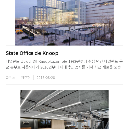
State Office de Knoop
네덜란드 Utrecht의 Knoopkazerne는 1989년부터 수십 년간 네덜란드 육
군 본부로 사용되다가 2016년부터 대대적인 공사를 거쳐 최근 새로운 모습
으로 준공됐다. 건물은 각각 높이가 달라 입체적인 매스감을 자랑하는 볼륨
Office
차주헌
2018-08-28
과 과감한 전면 유리 벽체 등이 아름다운 자태로 서 있다. cepezed는 건물
의 리뉴얼 과정에서 부분적인 철거, 신축/확장 작...