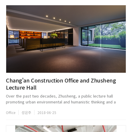
Chang'an Construction Office and Zhusheng
Lecture Hall
Over the past two decades, Zhusheng, a public lecture hall
promoting urban environmental and humanistic thinking and a
comprehensive research space for the design and development
Office
성은주
2018-06-25
of real estate, has a...