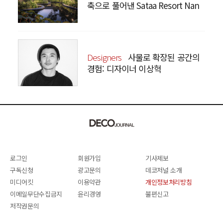
축으로 풀어낸 Sataa Resort Nan
Designers
사물로 확장된 공간의
경험: 디자이너 이상혁
SANGHYEOK LEE
로그인
회원가입
기사제보
구독신청
광고문의
데코저널 소개
미디어킷
이용약관
개인정보처리방침
이메일무단수집금지
윤리경영
불편신고
저작권문의