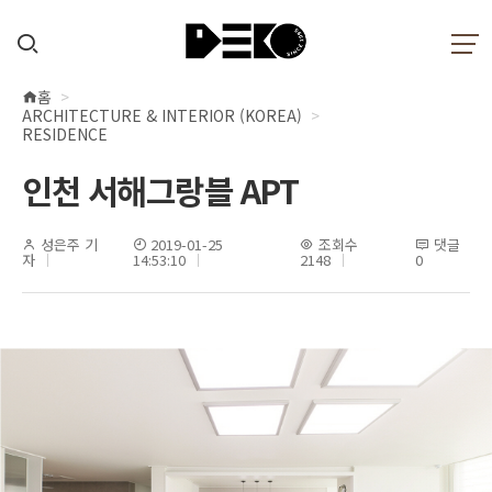
홈
현
ARCHITECTURE & INTERIOR (KOREA)
재
RESIDENCE
위
인천 서해그랑블 APT
치
성은주 기
2019-01-25
조회수
댓글
자
14:53:10
2148
0