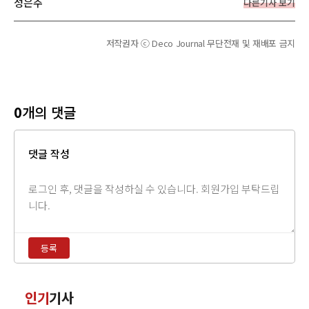
성은주
다른기사 보기
저작권자 ⓒ Deco Journal 무단전재 및 재배포 금지
0
개의 댓글
댓글 작성
댓
글
내
용
등록
입
력
댓
인기
기사