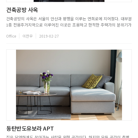
건축공방 사옥
건축공방의 사옥은 서울의 안산과 평행을 이루는 연희로에 지어졌다. 대부분
1종 전용주거지역으로 이루어진 이곳은 조용하고 한적한 주택가의 분위기가
남아 있는 곳이다. 연남동이 힙 플레이스로 떠오르면서, 이내 연희로 일대 역
Office
이찬우
2019-02-27
시 수공예 가게, 공방, 수제 커피숍, 수제 맥주 가게 등이 새롭게 들어서 연희
동만의 독창적인 문화를 만들어내고 있다. 건축공방은 이런 분...
동탄반도유보라 APT
집은 당연하게도 살아가는 사람을 위한 공간이다. 하지만 모든 공간이 층별