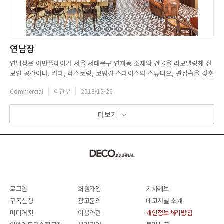
연남장
연남장은 어반플레이가 서울 서대문구 연희동 소재의 건물을 리모델링해 선
보인 공간이다. 카페, 레스토랑, 코워킹 스페이스와 스튜디오, 편집숍을 갖춘
복합문화 공간으로, 스스로를 지역 문화를 기반으로 하는 로컬 크리에이터
Commercial
이찬우
2018-12-26
라운지라고 소개하고 있다. 어반플레이는 연남장을 통해 전국 각 지역의 우
수한 콘텐츠 및 상품을 소개하고, 지역 소상공인과 창작자를 위한 공간...
더보기
로그인
회원가입
기사제보
구독신청
광고문의
데코저널 소개
미디어킷
이용약관
개인정보처리방침