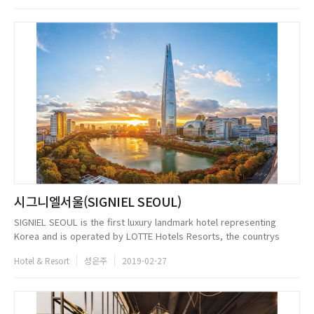
사한 첫인상을 준다.Tip. 사진 찍는 것을 즐기는 클라이언트의 니즈를 반...
시그니엘서울(SIGNIEL SEOUL)
SIGNIEL SEOUL is the first luxury landmark hotel representing
Korea and is operated by LOTTE Hotels Resorts, the countrys
biggest hotel group that boasts of half a centurys expertise and
Hotel & Resort
성은주
2019-02-27
premium serv...