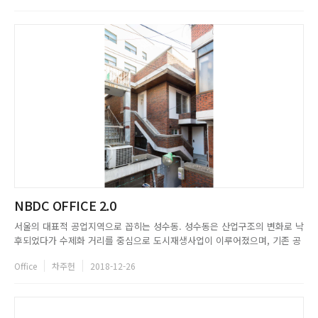
만든다. 유로세라믹은 지난 2015년, 유로세라믹에서 취급하는...
NBDC OFFICE 2.0
서울의 대표적 공업지역으로 꼽히는 성수동. 성수동은 산업구조의 변화로 낙
후되었다가 수제화 거리를 중심으로 도시재생사업이 이루어졌으며, 기존 공
장을 리모델링한 카페들이 입점하면서 젊은 세대가 즐겨 찾는 지역으로 거듭
Office
차주헌
2018-12-26
났다. 거칠고 노후한 기존의 건축물을 감각적인 상업공간으로 탈바꿈한 성수
동의 멜로워를 시작으로, 전국에 비슷한 컨셉의 상업 공간들이 우후죽순
생...