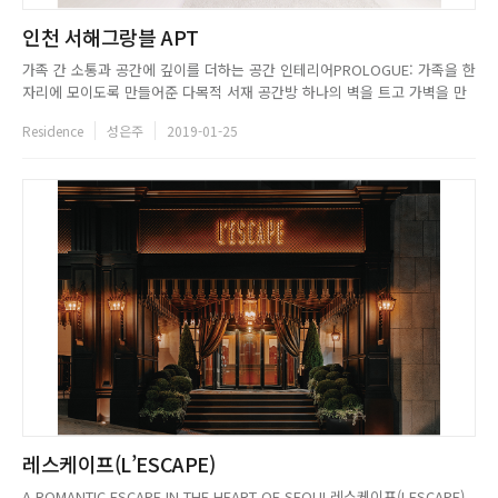
인천 서해그랑블 APT
가족 간 소통과 공간에 깊이를 더하는 공간 인테리어PROLOGUE: 가족을 한
자리에 모이도록 만들어준 다목적 서재 공간방 하나의 벽을 트고 가벽을 만
들어 개방적인 듯 독립된 공간서로 어디에서 무엇을 하고 있는지 시선을 마
Residence
성은주
2019-01-25
주치기 쉽고 소통 또한 원활하게 할 수 있는 공간▲바닥과 벽을 같은 컬러,
마감재로 통일해 더욱 넓어 보이는 현관은 블랙프레임의 금속 중...
레스케이프(L’ESCAPE)
A ROMANTIC ESCAPE IN THE HEART OF SEOUL레스케이프(LESCAPE)