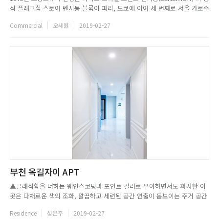
식 플래그십 스토어 벤시몽 블록이 파리, 도쿄에 이어 세 번째로 서울 가로수
길에서 오픈했다. 프랑스 국민 스니커즈로 알려진 벤시몽은 오래 신어도 질
Commercial
오세원
2019-02-27
리지 않는 편안함과 특유의 빈티지 스타일로 전 세계 많 은 사람들에게 사랑
받는 브랜드다. 이번 공식 스토어에서는 테니스 슈 즈 외에...
부천 옥길자이 APT
▲클래식함을 더하는 웨인스코팅과 포인트 컬러로 우아하면서도 화사한 이
곳은 다채로운 색의 조화, 깔끔하고 세련된 공간 연출이 돋보이는 주거 공간
이다.▲넓은 수납공간을 위해 한쪽 신발장을 철거한 현관은 화려한 패턴 타
Residence
성은주
2019-02-27
일과 그린 컬러 중문의 어우러짐으로 집으로 들어서는 데 있어 강렬하고 화