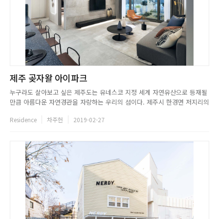
제주 곶자왈 아이파크
누구라도 살아보고 싶은 제주도는 유네스코 지정 세계 자연유산으로 등재될
만큼 아름다운 자연경관을 자랑하는 우리의 섬이다. 제주시 한경면 저지리의
곶자왈은 제주 방언으로, 곶은 숲을, 자왈은 덤불을 의미하며 숲으로 둘러싸
Residence
차주헌
2019-02-27
인 제주생태관광지역이다. 아이플래닝은 멀리 푸른 바다가, 가까이 곶자왈의
숲이 둘러싼 이곳에 제주다운 제주를 담은 공간, 천혜의 자연을 ...