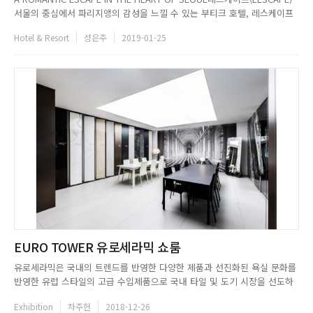
서울의 중심에서 파리지앵의 감성을 느낄 수 있는 부티크 호텔, 레스케이프
(LEscape)는 많은 사람으로 붐비는 명동에 위치한 신세계조선호텔의 첫 번
Hotel & Resort
성은주
2019-01-25
째 독자 브랜드 호텔이다. 요즘 인스타그램이나 SNS에서도 핫한 it-place로
주목받고 있는 이곳은 프랑스 파리...
EURO TOWER 유로세라믹 쇼룸
유로세라믹은 국내의 트렌드를 반영한 다양한 제품과 선진화된 욕실 문화를
반영한 유럽 스타일의 고급 수입제품으로 국내 타일 및 도기 시장을 선도하
고 있다. 유로만의 감성적인 디자인 미학과 고객의 동선 하나하나를 고려한
Exhibition
차주헌
2018-12-26
섬세한 서비스, 고객이 원하는 공간에 대한 고민을 통해 따뜻한 감성 공간을