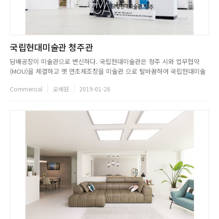
국립현대미술관 청주관
담배공장이 미술관으로 변신하다. 국립현대미술관은 청주 시와 업무협약
(MOU)을 체결하고 옛 연초제조창을 미술관 으로 탈바꿈하여 국립현대미술
관 청주관을 개관했다. 프랑 스의 옛 기차역이 오르세미술관이 되고, 영국의
Commercial
오세원
2019-01-26
화력발전소가테이트모던 미술관으로 바뀐 것처럼, 청주관의 재건축 사례는
중앙-지자체의 성공적인 협업으로 주목받는 문화 재 생의사례가될것이다.국
립현대...