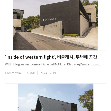
'Inside of western light', 비클래시, 두번째 공간
WEB. blog.naver.com/art2spaceEMAIL. art2space@naver.com...
Commercial
지유리
2024-12-19