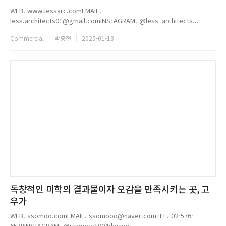
WEB. www.lessarc.comEMAIL.
less.architects01@gmail.comINSTAGRAM. @less_architects...
Commercial
박종현
2025-01-13
독창적인 미학의 결과물이자 오감을 만족시키는 곳, 고
우가
WEB. ssomoo.comEMAIL. ssomooo@naver.comTEL. 02-576-
6539INSTAGRAM. @ssomoo1004design...