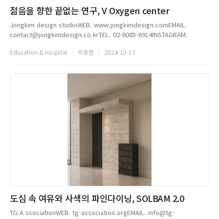
젊음을 향한 끝없는 연구, V Oxygen center
Jongkim design studioWEB. www.jongkimdesign.comEMAIL.
contact@jongkimdesign.co.krTEL. 02-6085-6914INSTAGRAM.
@jongkim_...
Education & Hospital
박종현
2024-10-17
도심 속 여유와 사색의 파인다이닝, SOLBAM 2.0
TG A ssociationWEB. tg-association.orgEMAIL. info@tg-