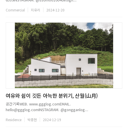
Commercial
지유리
2024-12-20
여유와 쉼이 깃든 아늑한 분위기, 산월(山月)
공간기록WEB. www.ggglog.comEMAIL.
hello@ggglog.comINSTAGRAM. @gongganlog...
Residence
박종현
2024-12-19