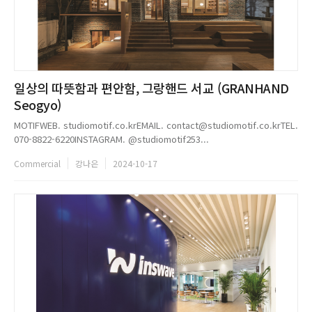
일상의 따뜻함과 편안함, 그랑핸드 서교 (GRANHAND
Seogyo)
MOTIFWEB. studiomotif.co.krEMAIL. contact@studiomotif.co.krTEL.
070-8822-6220INSTAGRAM. @studiomotif253...
Commercial
강나은
2024-10-17