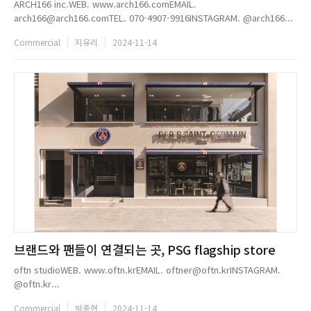
ARCH166 inc.WEB. www.arch166.comEMAIL.
arch166@arch166.comTEL. 070-4907-9916INSTAGRAM. @arch166...
Commercial
지유리
2024-11-14
브랜드와 팬들이 연결되는 곳, PSG flagship store
oftn studioWEB. www.oftn.krEMAIL. oftner@oftn.krINSTAGRAM.
@oftn.kr...
Commercial
박종현
2024-11-14