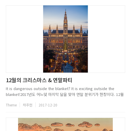
12월의 크리스마스 & 연말파티
It is dangerous outside the blanket? It is exciting outside the
blanket!2017년도 어느덧 마지막 달을 맞아 연말 분위기가 한창이다. 12월
에는 세계적인 축제인 크리스마스를 비롯해, 한 해를 정리하고 새해를 준비
Theme
차주헌
2017-12-20
하는 연말 행사들이 포진해있다. 그렇기 때문에 12월은 매서운 추위에도 이
불 밖은 위험해라...