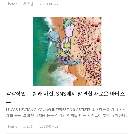
Theme
차주헌
2018-08-27
게끔 만든다. 나를 흔들리지 않게 단단히 붙잡아 놓는다. 온몸이 무력해지는
강한 폭우에도 당신 이 기어코 싹을 틔우게 한다....
감각적인 그림과 사진, SNS에서 발견한 새로운 아티스
트
LUCAS LEVITAN 5 YOUNG INTERESTING ARTISTS 좋아하는 화가나 사진
가를 묻는 말에 난생처음 듣는 작가의 이름을 대는 사람들이 부쩍 많아졌다.
보티첼리를, 고흐를, 이중섭을 꼽았던 예전에 비해 최근에는 예술에 대한 더
Theme
고민주
2018-07-23
욱 다양한 시각과 취향이 생겨나고 있는 것 같다. 널리 알려지지 않았던 아티
스트들에게도, 또 늘 새로운 컨텐츠에 ...