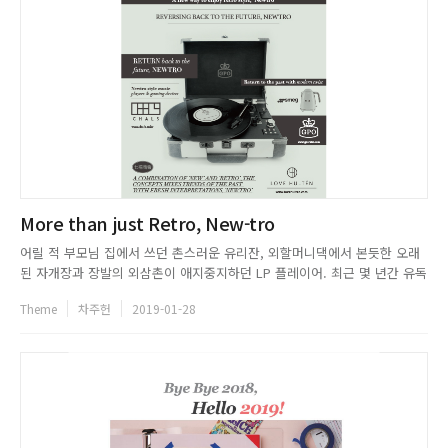
More than just Retro, New-tro
어릴 적 부모님 집에서 쓰던 촌스러운 유리잔, 외할머니댁에서 본듯한 오래
된 자개장과 장발의 외삼촌이 애지중지하던 LP 플레이어. 최근 몇 년간 유독
향수를 자극하는 복고 스타일이 유행이었다. 그리고 마케팅과 비즈니스 전문
Theme
차주헌
2019-01-28
가들은 이제 단순한 복고 스타일을 뛰어넘은 뉴트로가 2019년의 메가트렌드
가 될 것이라고 입을 모아 말한다. 뉴트로(Newtro)란 새롭...