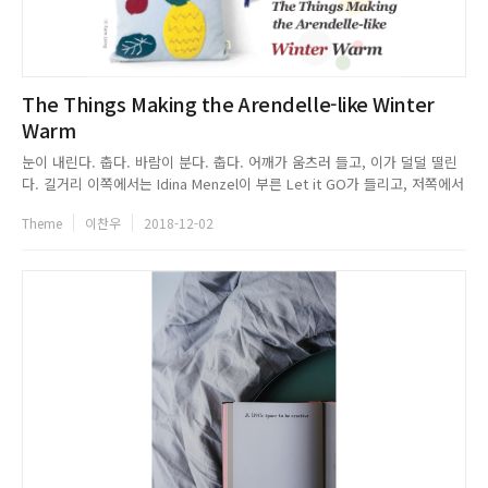
The Things Making the Arendelle-like Winter
Warm
눈이 내린다. 춥다. 바람이 분다. 춥다. 어깨가 움츠러 들고, 이가 덜덜 떨린
다. 길거리 이쪽에서는 Idina Menzel이 부른 Let it GO가 들리고, 저쪽에서
는 Kristen Bell이 부른 Do You Want to Build a Snowman이 들린다. 머
Theme
이찬우
2018-12-02
릿속으로는 [이터널 선샤인(Eternal Sunshine)]과 [러브 액츄얼리(Love ...