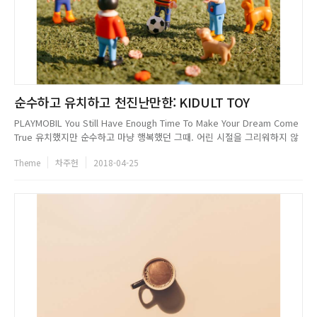
순수하고 유치하고 천진난만한: KIDULT TOY
PLAYMOBIL You Still Have Enough Time To Make Your Dream Come
True 유치했지만 순수하고 마냥 행복했던 그때. 어린 시절을 그리워하지 않
는 어른은 없을 것이다. 지금은 몸도 마음도 모두 커버려 더 이상 그 때만큼
Theme
차주헌
2018-04-25
의 천진난만함은 찾아볼 수 없지만, 성인이 된 지금도 아이들의 전유물이라
여겨지던 장난감에 전문...