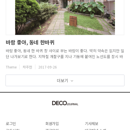
바람 좋아, 동네 한바퀴
바람 좋아, 동네 한 바퀴 창 사이로 부는 바람이 좋다. 딱히 약속은 없지만 일
단 나가보기로 한다. 지하철 개찰구를 지나 기둥에 붙여진 노선도를 잠시 바
라보다 이내 2호선에 몸을 실었다. 도착한 곳은 홍대입구역 3번 출구. 홍대
Theme
차주헌
2017-09-26
와 도로 하나를 사이에 둔 연남동은 골목 사이가 다정하다. 때로는 시장이,
때로는 오래된 가게가 그리고 핫플레이스가 오묘한 공존을 ...
더보기
로그인
회원가입
기사제보