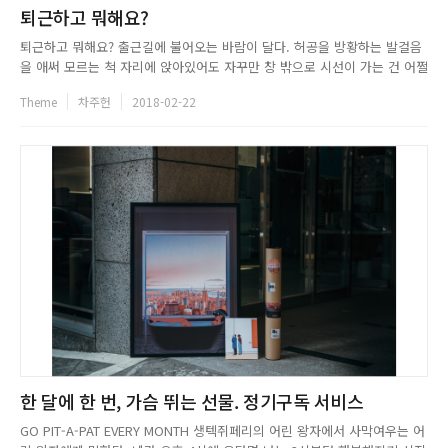
퇴근하고 뭐해요?
퇴근하고 뭐해요? 출근길에 불어오는 바람이 달다. 허공을 방황하는 발걸음
을 애써 모르는 척 자리에 앉아있어도 자꾸만 창 밖으로 시선이 가는 건 어쩔
수 없다. 이런 날엔 일부러 몇 정거장 전에 내려 집까지 걸어도 수고롭지 않
Theme
차주헌
2018-02-22
다. 그렇게 한참을 걷고 있자니, 차게 느껴지던 공기도 기분 좋게 다가온다.
꽃샘추위에도 불구하고 아직은 집에 들어가기 아쉬운 당신을 ...
한 달에 한 번, 가슴 뛰는 선물. 정기구독 서비스
GO PIT-A-PAT EVERY MONTH 생텍쥐페리의 어린 왕자에서 사막여우는 어