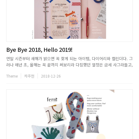
Bye Bye 2018, Hello 2019!
연말 시즌부터 새해가 밝으면 꼭 찾게 되는 아이템, 다이어리와 캘린더다. 그
러나 매년 초, 올해는 꼭 끝까지 써보리라 다짐했던 열정은 금세 사그라들고,
한 달, 삼 개월, 길어야 반년 정도 다이어리를 쓰다가 흐지부지 잊어버리기
Theme
차주헌
2018-12-26
일쑤인 경우도 종종 있다. 그렇게 절반만 채워진 다이어리가 우리의 책상 서
랍과 책꽂이에 어찌나 많은지&hellip; 게을러서 그렇...