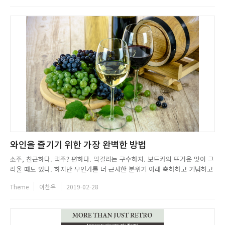
Balance)의 가치를 중시하면서 업무 외의 시간...
와인을 즐기기 위한 가장 완벽한 방법
소주, 친근하다. 맥주? 편하다. 막걸리는 구수하지. 보드카의 뜨거운 맛이 그
리울 때도 있다. 하지만 무언가를 더 근사한 분위기 아래 축하하고 기념하고
자 할 때, 우리는 와인을 찾는다. 특별한 날이면 연인들은 레스토랑을 찾아
Theme
이찬우
2019-02-28
와인잔을 부딪힌다. 와인은다른 술들과 달리 우리에게 조금 더 특별한 의미
를 지니고 있는 것 같다. 그래서 와인을 부담스러워하는 이들도...