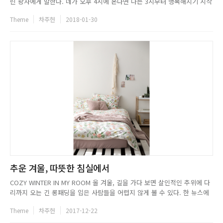
린 왕자에게 말한다. 네가 오후 4시에 온다면 나는 3시부터 행복해지기 시작
할거야. 그가 오는 날이면 배송 조회를 하며 수시로 그의 위치를 확인한다.
Theme
차주헌
2018-01-30
우리는 택배를 통해 많은 물품을 전달받는다. 일상에 필요한 물품이라면 정
기구독 서비스를 활용하기도 한다. 그리고 정기구독 서...
추운 겨울, 따뜻한 침실에서
COZY WINTER IN MY ROOM 올 겨울, 길을 가다 보면 살인적인 추위에 다
리까지 오는 긴 롱패딩을 입은 사람들을 어렵지 않게 볼 수 있다. 한 뉴스에
서는 특정일의 북위권과 서울의 온도를 보여주며 올 겨울 롱패딩이 인기 있
Theme
차주헌
2017-12-22
는 이유에 대해 설명했다. 러시아 모스크바 영하 1도, 핀란드 헬싱키 0도, 노
르웨이 오슬로 영하 2도, 서울 영하 12도. ...