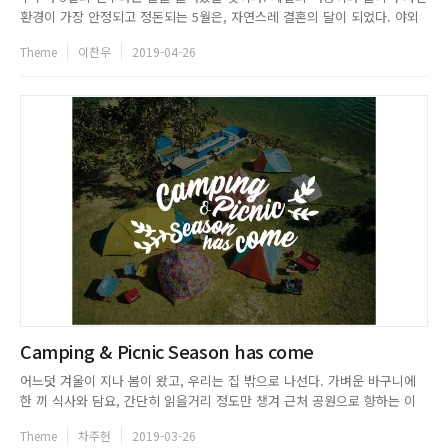
환경이 가장 안정되고 정돈되는 5월은, 자연스레 결혼의 달이 되었다. 야외
촬영에 무리가 없는 달이기 때문일 수도, 가정의 달에 가족으로서의 인연을
Theme
이찬우
2019-04-26
시작하는 게 좋다는 생각 때문일 수도 있다. 결혼. 두 사람이 앞으로의 삶을
함께하자고 기꺼이 계약하는 행위. 헤겔은 결혼에 대해 취향과 ...
Camping & Picnic Season has come
어느덧 겨울이 지나 봄이 왔고, 우리는 집 밖으로 나선다. 가벼운 바구니에
한 끼 식사와 담요, 간단히 읽을거리 정도만 챙겨 근처 공원으로 향하는 이
들, 텐트와 취사도구를 챙겨 들고 좋은 사람들과 모닥불 앞에서 바비큐 파티
Theme
차주헌
2019-03-26
를 즐기는 이들까지. 직장인들은 일과 여가의 균형, 워라밸(Work and Life