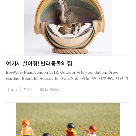
여기서 살아줘! 반려동물의 집
BowWow Haus London 2018, Outdoor Arts Foundation, Drew
Gardner Beautiful Houses for Pets 외출이라도 하면 하루 종일 나만 기
다리고, 돌아오면 반가워서 어쩔 줄을 모르는 그/그녀. 심술을 부릴 땐 너무
Theme
차주헌
2018-05-29
너무 밉다가도 눈망울만 보면 마음을 사르르 녹아내리게 하는 이들. 반려동
물이다. 국내의 반...