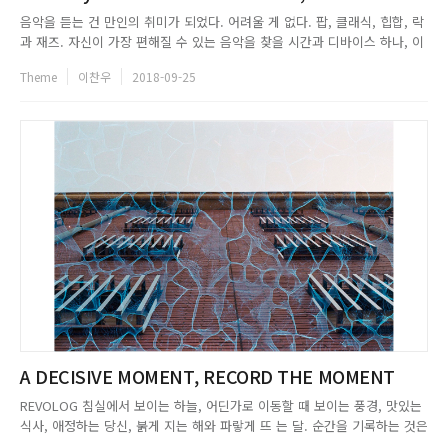
음악을 듣는 건 만인의 취미가 되었다. 어려울 게 없다. 팝, 클래식, 힙합, 락
과 재즈. 자신이 가장 편해질 수 있는 음악을 찾을 시간과 디바이스 하나, 이
어폰 하나면 더할 나위 없이 완벽하다. 그런데 잠깐, 듣는 것만으로는 조금
Theme
이찬우
2018-09-25
아쉽다. 이런 멜로디도 충분히 좋을 것 같은데, 이런 비트 진행도 꽤 느낌 있
을 것 같은데. 그런 생각을 한 번이라도 해본 적...
A DECISIVE MOMENT, RECORD THE MOMENT
REVOLOG 침실에서 보이는 하늘, 어딘가로 이동할 때 보이는 풍경, 맛있는
식사, 애정하는 당신, 붉게 지는 해와 파랗게 뜨 는 달. 순간을 기록하는 것은
사진의 특성이다. 내가 살아가고 있다는 증거이기도 하다. 기억은 사람을 살