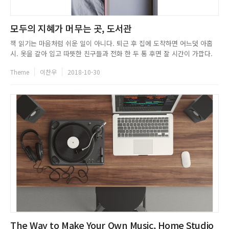
모두의 지혜가 머무는 곳, 도서관
책 읽기는 마음처럼 쉬운 일이 아니다. 퇴근 후 집에 도착하면 어느덧 아홉
시. 옷을 갈아 입고 따뜻한 친구들과 전화 한 두 통 후면 잘 시간이 가깝다.
주말에는 피곤을 감싼 채 누워 있기 일쑤. 물론 어쩌면 이 모든 게 변명일지
Theme
이찬우
2018-10-30
도 모르겠다. 10분, 20분 정도 짬을 내면 불가능할 것도 없지. 그러나 가만히
있으면 귀와 눈을 열어 정보를 채워넣는 유튜브나,...
The Way to Make Your Own Music, Home Studio