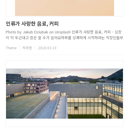
인류가 사랑한 음료, 커피
Photo by Jakub Dziubak on Unsplash 인류가 사랑한 음료, 커피 - 심장
이 막 두근대고 잠은 잘 수가 없어요하루를 상쾌하게 시작하려는 직장인들부
터 찰나의 순간에 스쳐 가는 영감을 붙잡으려는 예술가, 마감 시간이 코앞에
Theme
차주헌
2018-03-23
닥친 초조한 기자들까지 우리들은 하루에도 몇 잔씩 커피를 마시고 있다. 커
피는 그 깊은 맛과 향만큼 깊은 역사를 ...