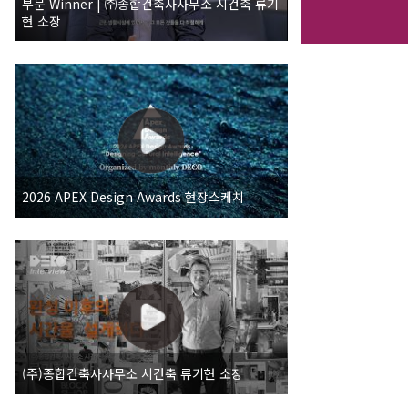
부문 Winner | ㈜종합건축사사무소 시건축 류기
현 소장
2026 APEX Design Awards 현장스케치
(주)종합건축사사무소 시건축 류기현 소장