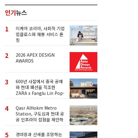
인기
뉴스
1
이케아 코리아, 사회적 기업
업클로스와 재봉 서비스 론
칭
2
2026 APEX DESIGN
AWARDS
3
600년 사찰에서 중국 공예
와 현대 패션을 직조한
ZARA x Fanglu Lin Pop-
Up
4
Qasr AlHokm Metro
Station, 구도심과 현대 공
공 인프라의 접점을 제안하
다
5
경마장과 산세를 조망하는