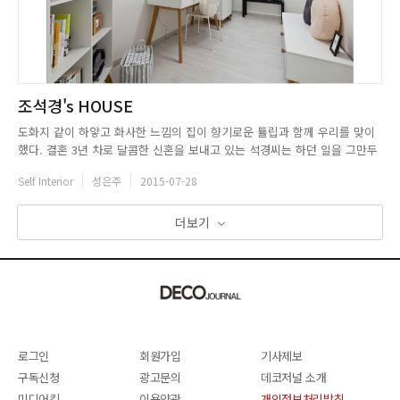
조석경's HOUSE
도화지 같이 하얗고 화사한 느낌의 집이 향기로운 튤립과 함께 우리를 맞이
했다. 결혼 3년 차로 달콤한 신혼을 보내고 있는 석경씨는 하던 일을 그만두
고 여유시간이 많아지면서 집 꾸미기에 관심을 가지기 시작했다. 무채색을
Self Interior
성은주
2015-07-28
좋아해 환한 느낌의 집을 갖는 것이 로망이었던 그녀는 따뜻한 느낌보다는
밝은 느낌의 집을 원했다. 내 집을 예쁘게 꾸미고 싶다라는 생각을 가...
더보기
로그인
회원가입
기사제보
구독신청
광고문의
데코저널 소개
미디어킷
이용약관
개인정보처리방침