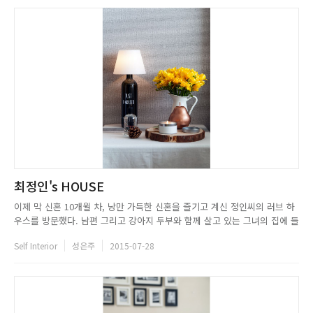
최정인's HOUSE
이제 막 신혼 10개월 차, 낭만 가득한 신혼을 즐기고 계신 정인씨의 러브 하
우스를 방문했다. 남편 그리고 강아지 두부와 함께 살고 있는 그녀의 집에 들
어서자 남향으로 트인 창을 통해 들어온 햇살과 신혼느낌이 물씬 풍기는 아
Self Interior
성은주
2015-07-28
기자기한 소품들이 눈에 띄었다. 직장을 그만두고 전업주부로서의 삶을 살고
있는 정인씨는 살림과 집 꾸미기에 흥미를 가지고 2~3시간씩 ...