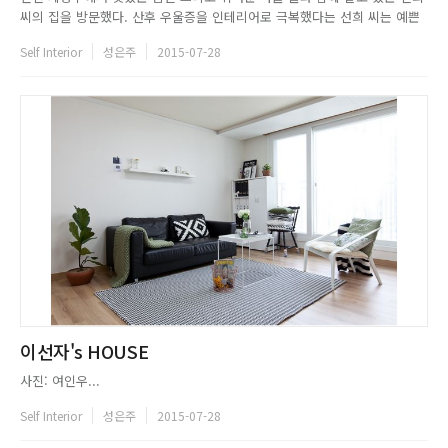
씨의 집을 방문했다. 산후 우울증을 인테리어로 극복했다는 선희 씨는 예쁜
소품들을 주로 이용하여 셀프 인테리어를 했다. 리폼에는 소질이 없을뿐더러
Self Interior
성은주
2015-07-28
아직 어린 사내아이 둘을 돌보느라 인테리어에 온전히 시간을 투자할 수 없
기 때문이다. 하지만 단순히 예쁜 것이 아닌 실용적이고 집과 잘 ...
이선자's HOUSE
사진: 여인우...
Self Interior
성은주
2015-07-28