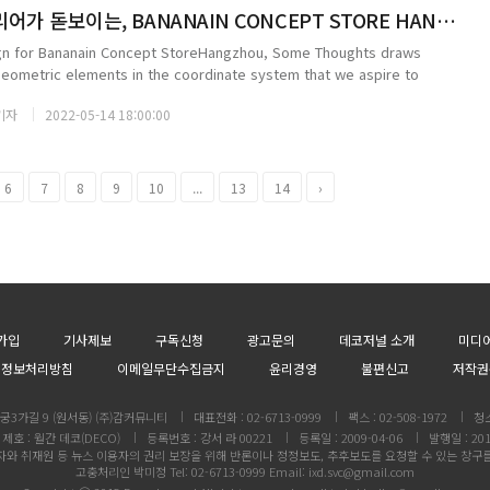
독특한 내부 인테리어가 돋보이는, BANANAIN CONCEPT STORE HANGZHOU
sign for Bananain Concept StoreHangzhou, Some Thoughts draws
geometric elements in the coordinate system that we aspire to
aldesign. Vert...
기자
2022-05-14 18:00:00
6
7
8
9
10
...
13
14
›
가입
기사제보
구독신청
광고문의
데코저널 소개
미디
인정보처리방침
이메일무단수집금지
윤리경영
불편신고
저작권
3가길 9 (원서동) (주)감커뮤니티
대표전화 : 02-6713-0999
팩스 : 02-508-1972
청
제호 : 월간 데코(DECO)
등록번호 : 강서 라 00221
등록일 : 2009-04-06
발행일 : 201
와 취재원 등 뉴스 이용자의 권리 보장을 위해 반론이나 정정보도, 추후보도를 요청할 수 있는 창구
고충처리인 박미정 Tel: 02-6713-0999 Email: ixd.svc@gmail.com