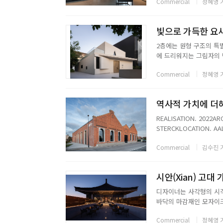
Commercial
정혜영 
과 여행객을 반갑게 맞이한
빛으로 가득한 요새,
2층에는 원형 구조의 특
에 드리워지는 그림자의 
라스 정원 역시 겹겹이 
Commercial
정혜영 
타일은 공간의 연속성을 
역사적 가치에 더해
REALISATION. 2022AR
STERCKLOCATION. AAL
CONTRACTOR. JAN DE 
Commercial
김수진 
디자이너는 사각형의 시각
바닥의 마감재인 모자이크
한 정사각형 요소를 적용
Commercial
정혜영 
마련되어 있다. 비교적 채