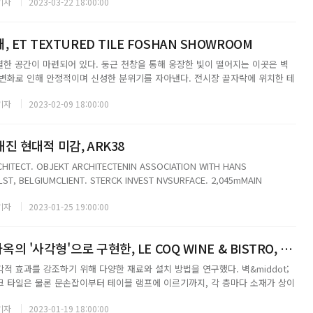
기자
2023-03-22 18:00:00
다. 새...
 ET TEXTURED TILE FOSHAN SHOWROOM
별한 공간이 마련되어 있다. 둥근 천창을 통해 웅장한 빛이 떨어지는 이곳은 벽
변화로 인해 안정적이며 신성한 분위기를 자아낸다. 전시장 끝자락에 위치한 테
쌓인 창을 통해 들어오는 빛으로 가득하다. 내부에서 외부로 확장되는 체커보드
기자
2023-02-09 18:00:00
강조하며 지루하지 않은 디자인을 완성...
진 현대적 미감, ARK38
CHITECT. OBJEKT ARCHITECTENIN ASSOCIATION WITH HANS
ST, BELGIUMCLIENT. STERCK INVEST NVSURFACE. 2,045mMAIN
NULCEILING/FLOOR/WALL FINISHING.- CE...
기자
2023-01-25 19:00:00
시안(Xian) 고대 가옥의 '사각형'으로 구현한, LE COQ WINE & BISTRO, XIAN
적 효과를 강조하기 위해 다양한 재료와 설치 방법을 연구했다. 벽&middot;
 타일은 물론 문손잡이부터 테이블 램프에 이르기까지, 각 층마다 소재가 상이
해 현대적인 인테리어로 재해석했다. 핵심 공간인 13층은 주방과 메인 다이닝이
기자
2023-01-19 18:00:00
광이 약한 이곳은 은은하게 빛을...