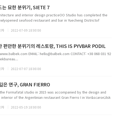
 묘한 분위기, SIETE 7
itecture and interior design practiceOO Studio has completed the
ewlyopened seafood restaurant and bar in Yuecheng Districtof
the ground l...
기자
2022-07-09 18:00:00
편안한 분위기의 레스토랑, THIS IS PYVBAR PODIL
ww.balbek.com EMAIL: hello@balbek.com CONTACT: +38 068 031 92
ekbureau...
기자
2022-07-07 18:00:00
은 연구, GRAN FIERRO
 the Formafatal studio in 2015 was accompanied by the design and
interior of the Argentinian restaurant Gran Fierro I in Vor&scaron;ilsk
.
기자
2022-05-19 18:00:00