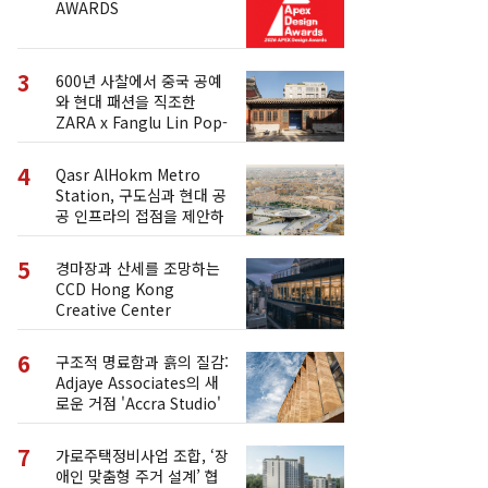
AWARDS
3
600년 사찰에서 중국 공예
와 현대 패션을 직조한
ZARA x Fanglu Lin Pop-
Up
4
Qasr AlHokm Metro
Station, 구도심과 현대 공
공 인프라의 접점을 제안하
다
5
경마장과 산세를 조망하는
CCD Hong Kong
Creative Center
6
구조적 명료함과 흙의 질감:
Adjaye Associates의 새
로운 거점 'Accra Studio'
7
가로주택정비사업 조합, ‘장
애인 맞춤형 주거 설계’ 협