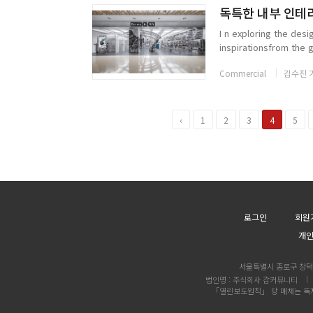
I n exploring the de
inspirationsfrom the 
combine into the spati
Commercial
김수진 
‹
1
2
3
4
5
로그인
회원
개
서울특별시 종로구 창덕궁
법인명 : 주식회사 감커뮤니티
「열린보도원칙」 당 매체는 독자