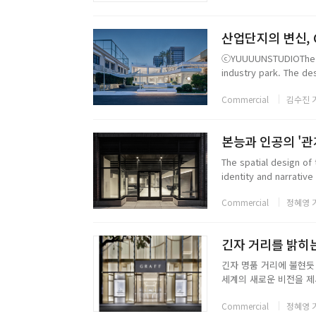
산업단지의 변신, G
ⓒYUUUUNSTUDIOThe bui
industry park. The de
reinvigorated the site 
Commercial
김수진 
본능과 인공의 '관
The spatial design of
identity and narrativ
looks at the object itse
Commercial
정혜영 
긴자 거리를 밝히는 
긴자 명품 거리에 불현듯 등장
세계의 새로운 비전을 제
에 맞춤형 쇼핑 경험을 
Commercial
정혜영 
반짝이는 베일에 둘러싸인