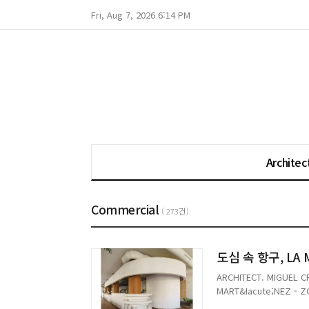
Fri, Aug 7, 2026 6:14 PM
Architec
Commercial
( 273건)
도심 속 항구, LA 
ARCHITECT. MIGUEL C
MART&Iacute;NEZ - 
DESIGN. ZOOCO ESTU