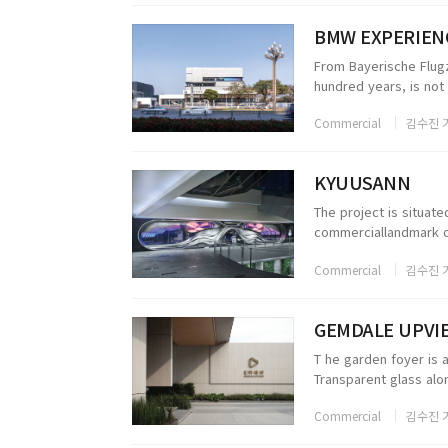
BMW EXPERIEN
From Bayerische Flug
hundred years, is not 
changeable triangular 
Commercial
김수진 
KYUUSANN
The project is situate
commerciallandmark on
metro station with the
Commercial
김수진 
GEMDALE UPVI
T he garden foyer is 
Transparent glass alo
spatial boundaries. Ea
Commercial
김수진 