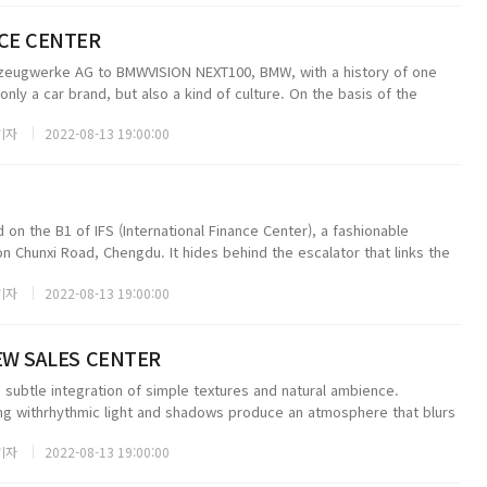
CE CENTER
zeugwerke AG to BMWVISION NEXT100, BMW, with a history of one
only a car brand, but also a kind of culture. On the basis of the
texture ...
기자
2022-08-13 19:00:00
d on the B1 of IFS (International Finance Center), a fashionable
 Chunxi Road, Chengdu. It hides behind the escalator that links the
 o...
기자
2022-08-13 19:00:00
EW SALES CENTER
a subtle integration of simple textures and natural ambience.
ng withrhythmic light and shadows produce an atmosphere that blurs
rth-tex...
기자
2022-08-13 19:00:00