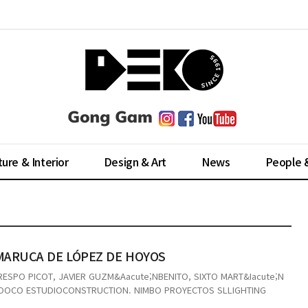
ture & Interior
Design & Art
News
People 
MARUCA DE LÓPEZ DE HOYOS
RESPO PICOT, JAVIER GUZM&Aacute;NBENITO, SIXTO MART&Iacute;N
ZOOCO ESTUDIOCONSTRUCTION. NIMBO PROYECTOS SLLIGHTING
DIOFURNITURE DESIGN. ZOOCO EST...