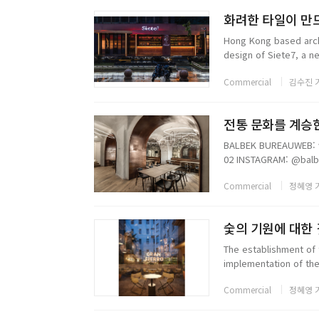
화려한 타일이 만드는
Hong Kong based arch
design of Siete7, a n
Shaoxing. Located on 
Commercial
김수진 
전통 문화를 계승한 
BALBEK BUREAUWEB: w
02 INSTAGRAM: @balb
Commercial
정혜영 
숯의 기원에 대한 깊
The establishment of
implementation of the 
Street in the centre ..
Commercial
정혜영 