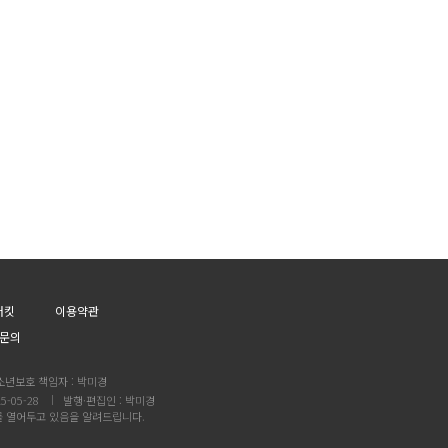
어킷
이용약관
문의
소년보호 책임자 : 박미경
5-05-28
발행·편집인 : 박미경
를 열어두고 있음을 알려드립니다.