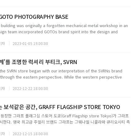
OTO PHOTOGRAPHY BASE
lding was originally a forgotten mechanical metal workshop in an
sign team incorporated GOTOs brand spirit into the design and
with an ...
기자
2023-01-05 19:00:00
계'를 조명한 럭셔리 부티크, SVRN
 the SVRN store began with our interpretation of the SVRNs brand
e through the eastern perspective. While the western perspective
lf, ...
기자
2022-12-22 18:00:00
보석같은 공간, GRAFF FLAGSHIP STORE TOKYO
한 그라프 플래그십 스토어 도쿄(Graff Flagship store Tokyo)가 그라프
시한다. 영국 최고급 주얼리 브랜드 그라프는 그웨나엘 니콜라와 큐리오시티 측
제공하는 혁신적인 매장 콘셉트를 의뢰했다. 10m 높이의 은빛 네트를 통과하면
기자
2022-12-15 18:00:00
 스토어의 전면...