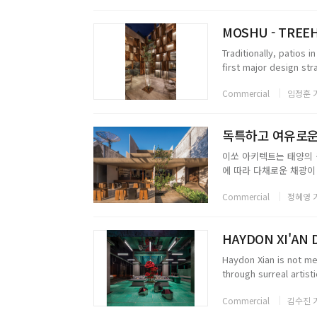
MOSHU - TREE
Traditionally, patios
first major design st
facade as both a symb
Commercial
임정훈 
독특하고 여유로운 분
이쏘 아키텍트는 태양의 
에 따라 다채로운 채광이
클라이언트가 의도한 Loca
Commercial
정혜영 
로컬 소스 재료를 사용하
HAYDON XI'AN 
Haydon Xian is not m
through surreal artist
retro and sci-fi. In thi
Commercial
김수진 