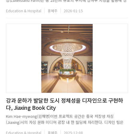
장(LuxeIsland Farm)은 총 23만㎡ 규모의 부지에 상하부 지형을 활용해 생
태 휴양, 레저&middot;문화 프로그램이 결합된 마이크로 휴가지로 계획되
Education & Hospital
홍혜주
2026-01-15
었다. 설계를 맡은 Various Associates는 대지 서측의 핵심 영역을 도시적
유토피아이자 지역의 새로운 랜드마크로 설...
강과 운하가 발달한 도시 정체성을 디자인으로 구현하
다, Jiaxing Book City
Kim Hae-myeong(김해명)이번 프로젝트 공간은 중국 저장성 자싱
(Jiaxing)시의 자싱 문화 미디어 광장 내 한 빌딩에 자리한다. 디자인 팀은
강과 운하가 발달해 온 자싱시의 지역적 정체성에서 영감을 얻어, 물의 흐름
Education & Hospital
홍혜주
2025-12-08