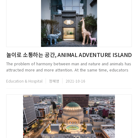
놀이로 소통하는 공간, ANIMAL ADVENTURE ISLAND
The problem of harmony between man and nature and animals has
attracted more and more attention. At the same time, educators
in the United States say, letting children grow up freely is
Education & Hospital
정혜영
2021-10-16
becoming a wor...