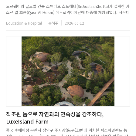
노르웨이의 글로벌 건축 스튜디오 스노헤타(Sn&oslash;hetta)가 설계한 카
스르 알 호큼(Qasr Al Hokm) 메트로역이지난해 대중에 개방되었다. 사우디
아라비아의 초대형 도시철도 프로젝트 리야드 메트로의 주요 환승 거점인 이
Education & Hospital
홍혜주
2026-06-12
역은,자하 하디드의 금융지구 역과는 다른 방식으로 구도심과 현대 공공 인
프라의 접점을 제안한다.Located in the ...
직조된 돔으로 자연과의 연속성을 강조하다,
LuxeIsland Farm
중국 후베이성 우한시 장안구 주자강(朱子江)변에 위치한 럭스아일랜드 농