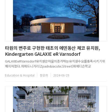
타원의 변주로 구현한 태초의 에덴동산 체코 유치원,
Kindergarten GALAXIE eR Varnsdorf
GALAXIEeRVarnsdorf유치원은마을의증가하는유치원수요를충족시키기위
해지어졌다.자파드니거리(Zpadn&iacute;Street)와에디슨학교
(EdisonSchool)로이어지는도로가만나는지점에위치한이유치원은단층의벽
Education & Hospital
정은희
2024-06-29
돌건물로규칙적인타원형평면으로이루어졌고내부에타원형아트리움을갖추고
있다.또한,낮은난간이있는평평한녹색지붕과다기능홀위로높은지붕부분이덮
여있는독특한구조를자랑...