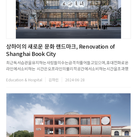
상하이의 새로운 문화 랜드마크, Renovation of
Shanghai Book City
최근독서습관을유지하는사람들의수는급격히줄어들고있으며,휴대전화로온
라인에서소비하는 시간은오프라인의물리적공간에서소비하는시간을초과했
다.책대신휴대폰이손을차지하는세상을조금이나마변화시키고자,온라인에서
Education & Hospital
김하린
2024-06-28
찾을수없는명소가될수있는서점이등장했다.Wutopia LabWEB.
www.wutopialab.comEMAIL. project1@wutopia.workINSTAGRAM.
@wut...