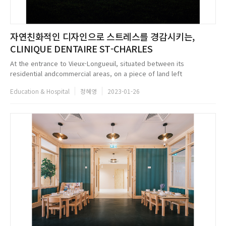
자연친화적인 디자인으로 스트레스를 경감시키는,
CLINIQUE DENTAIRE ST-CHARLES
At the entrance to Vieux-Longueuil, situated between its
residential andcommercial areas, on a piece of land left
uncultivated for many years, Studio JeanVerville architects has
Education & Hospital
정혜영
2023-01-26
erected a 2,600 square...