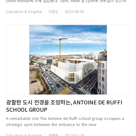
Elena Rionda에 의해 설립됐다. Turin, Milan 및 Lyon에 사무실이 있으며
약 40명의 전문가가 상주하고 있다. 스튜디오는 특히 이탈리아와 프랑스의
Education & Hospital
이준상
2022-08-30
학교 건물, 체육관, 공공 건축물의 설계 및 시공 관리에 두각을 나타내고 있
다. 또 2014년부터 BI...
광활한 도시 전경을 조망하는, ANTOINE DE RUFFI
SCHOOL GROUP
A remarkable site The Antoine de Ruffi school group occupies a
strategic spot between the entrance to the new
M&eacute;diterran&eacute;e district, and its inhabited park
Education & Hospital
정혜영
2022-07-28