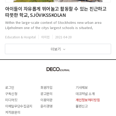
아이들이 자유롭게 뛰어놀고 활동할 수 있는 친근하고
따뜻한 학교, SJÖVIKSSKOLAN
Within the large-scale context of Stockholms new urban area
Liljeholmen one of the citys largest schools is situated,
Sj&ouml;viksskolan. The exterior has a grandeur connecting to its
Education & Hospital
이지민
2021-04-20
context, while t...
더보기
로그인
회원가입
기사제보
구독신청
광고문의
데코저널 소개
미디어킷
이용약관
개인정보처리방침
이메일무단수집금지
윤리경영
불편신고
저작권문의