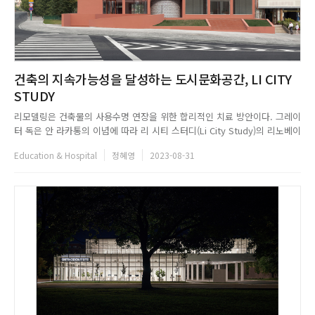
건축의 지속가능성을 달성하는 도시문화공간, LI CITY
STUDY
리모델링은 건축물의 사용수명 연장을 위한 합리적인 치료 방안이다. 그레이
터 독은 안 라카통의 이념에 따라 리 시티 스터디(Li City Study)의 리노베이
션 전략을 위해 구건물에 대한 심층적인 연구를 수행하고, 부지와 시공 방법,
Education & Hospital
정혜영
2023-08-31
골조구조 등을 신중히 고려했다. 건축물의 개보수 과정에서 건축가들은 먼저
보와 기둥 프레임을 노출하면서 외벽을 제거하고, 바...