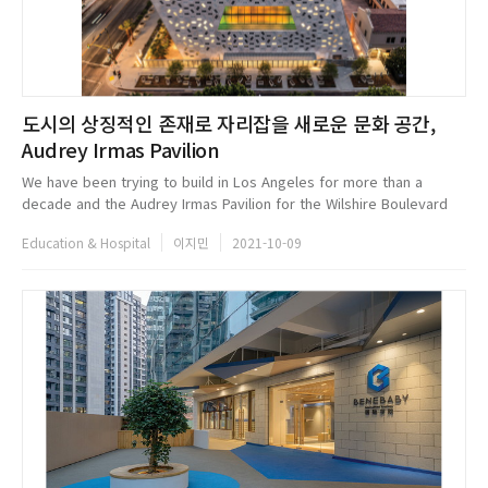
도시의 상징적인 존재로 자리잡을 새로운 문화 공간,
Audrey Irmas Pavilion
We have been trying to build in Los Angeles for more than a
decade and the Audrey Irmas Pavilion for the Wilshire Boulevard
Temple marks our first cultural building in the city. It is also our
Education & Hospital
이지민
2021-10-09
first r...