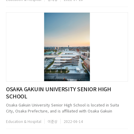
coordinated by the urbanist Yv...
OSAKA GAKUIN UNIVERSITY SENIOR HIGH
SCHOOL
Osaka Gakuin University Senior High School is located in Suita
City, Osaka Prefecture, and is affiliated with Osaka Gakuin
University. This project required the relocation of the school to a
Education & Hospital
이준상
2022-06-14
site adja...