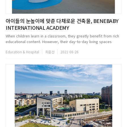
아이들의 눈높이에 맞춘 다채로운 건축물, BENEBABY
INTERNATIONAL ACADEMY
When children learn in a classroom, they greatly benefit from rich
educational content. However, their day-to-day living spaces
often remain repetitive and stereotyped. To address this issue,
Education & Hospital
최윤선
2021-06-26
we avoid...