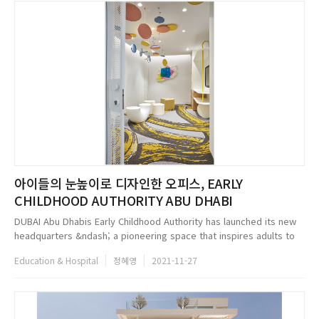
아이들의 눈높이로 디자인한 오피스, EARLY
CHILDHOOD AUTHORITY ABU DHABI
DUBAI Abu Dhabis Early Childhood Authority has launched its new
headquarters &ndash; a pioneering space that inspires adults to
view the world through the lens of a child. The 1800 sq ft office,
Education & Hospital
정혜영
2021-11-27
based...