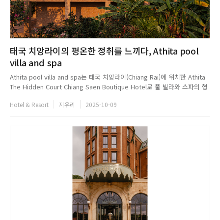
태국 치앙라이의 평온한 정취를 느끼다, Athita pool
villa and spa
Athita pool villa and spa는 태국 치앙라이(Chiang Rai)에 위치한 Athita
The Hidden Court Chiang Saen Boutique Hotel로 풀 빌라와 스파의 형
태를 띤 프로젝트다. STUDIO MITI는 고대 사원과 전통적인 마을 풍경으로
Hotel & Resort
지유리
2025-10-09
구성된 치앙라이의 지역적 특색을 디자인 언어로 채택하여, 차분하고 평온
한...