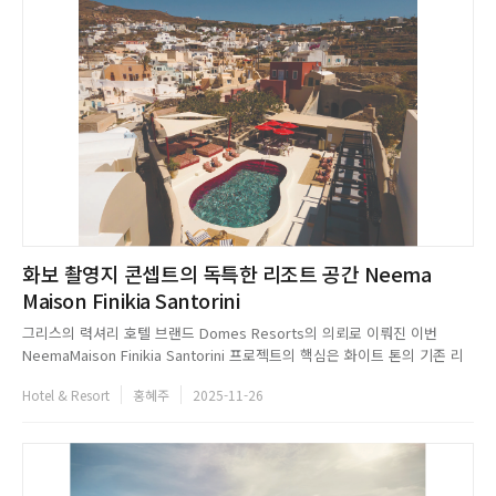
화보 촬영지 콘셉트의 독특한 리조트 공간 Neema
Maison Finikia Santorini
그리스의 력셔리 호텔 브랜드 Domes Resorts의 의뢰로 이뤄진 이번
NeemaMaison Finikia Santorini 프로젝트의 핵심은 화이트 톤의 기존 리
조트 인테리어 문법에서 벗어난 공간을 조성하는 것이다. USP는 패션, 자
Hotel & Resort
홍혜주
2025-11-26
연, 그리고 예기치 않은 순간이 만드는 대담한 대화라는 디자인 내러티브를
바탕으로, 건축과 예술, 아이덴티티가 유기적으...