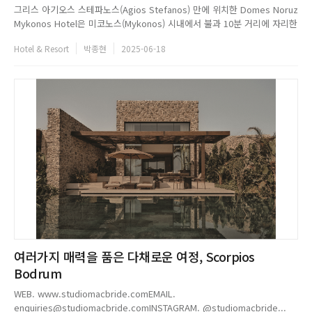
그리스 아기오스 스테파노스(Agios Stefanos) 만에 위치한 Domes Noruz
Mykonos Hotel은 미코노스(Mykonos) 시내에서 불과 10분 거리에 자리한
5성급 리조트로, 키클라데스 제도의 미니멀리즘에서 영감을 받은 건축미를
Hotel & Resort
박종현
2025-06-18
자랑한다. 미코노스 특유의 양식을 반영한 섬세한 클라우스트라와 유기적인
곡선은 외관에 우아함을 더하며, 빛과 ...
여러가지 매력을 품은 다채로운 여정, Scorpios
Bodrum
WEB. www.studiomacbride.comEMAIL.
enquiries@studiomacbride.comINSTAGRAM. @studiomacbride...