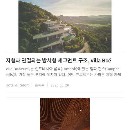
지형과 연결되는 방사형 세그먼트 구조, Villa Boë
Villa Bo&euml;는 인도네시아 롬복(Lombok)에 있는 탐파 힐스(Tampah
Hills)의 가장 높은 부지에 위치해 있다. 이번 프로젝트는 가파른 지형 자체
가 설계 과정 전반에 깊게 개입한 경우다. 각 공간을 수직으로 쌓아 올라가는
Hotel & Resort
홍혜주
2025-11-20
방식이 도입된 Bo&euml;는 일반적인 건축물이라기보다 지형과 하나된 대
지미술(land art)에 가까워 보인다...