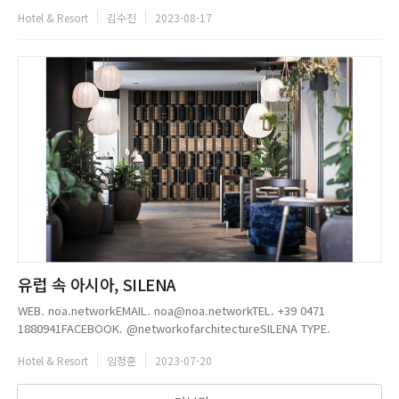
3,000 sq ftArchitecture. Hybrid + PalmaDeveloper. HybridProject
Hotel & Resort
김수진
2023-08-17
Team. Humble, Adrin Ram...
유럽 속 아시아, SILENA
WEB. noa.networkEMAIL. noa@noa.networkTEL. +39 0471
1880941FACEBOOK. @networkofarchitectureSILENA TYPE.
HOTELLOCATION. VALS/VALLES, RIO DI
Hotel & Resort
임정훈
2023-07-20
PUSTERIA/MÜHLBACH(ITALY)CLIENT. HOTEL SILENA, MAIR
FAMILYARC...