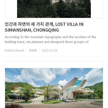
인간과 자연의 세 가지 관계, LOST VILLA IN
SIMIANSHAN, CHONGQING
According to the mountain topography and the location of the
building base, we planned and designed three groups of
buildings: Guanshan(observing mountains), Yishan(rely on
Hotel & Resort
정혜영
2023-12-28
mountains), and Yinshan(hid...