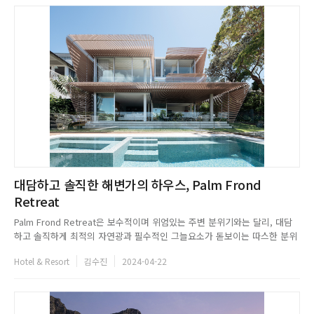
대담하고 솔직한 해변가의 하우스, Palm Frond
Retreat
Palm Frond Retreat은 보수적이며 위엄있는 주변 분위기와는 달리, 대담
하고 솔직하게 최적의 자연광과 필수적인 그늘요소가 돋보이는 따스한 분위
기를 포착한다. 빛과 그늘이 만들어내는 평온한 분위기는 실내와 야외를 잇
Hotel & Resort
김수진
2024-04-22
는 문턱을 의도적으로 흐리고, 일상을 영위하는 집을 더욱 밝게 만든
다.WEB. koichitakada.comEMAIL. info@koi...