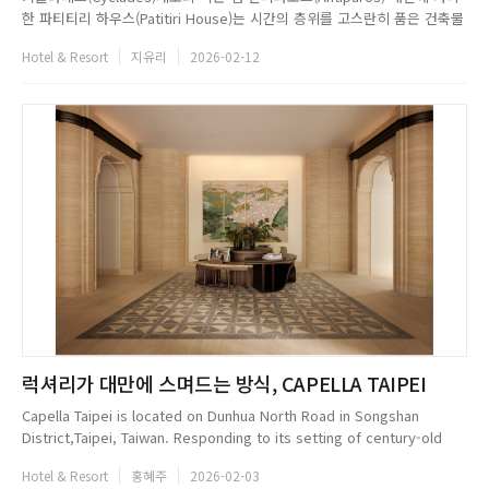
한 파티티리 하우스(Patitiri House)는 시간의 층위를 고스란히 품은 건축물
이다. 그리스어로와인프레스를 뜻하는 이 공간은 1933년부터 1936년 사이
Hotel & Resort
지유리
2026-02-12
에 지어진 석조 구조로, 한때 섬 주민들이 포도를 맨발로 밟아 즙을 내고 발
효를 시작하던 공동의 노동과 축제의 장소...
럭셔리가 대만에 스며드는 방식, CAPELLA TAIPEI
Capella Taipei is located on Dunhua North Road in Songshan
District,Taipei, Taiwan. Responding to its setting of century-old
trees, the interior is conceived as a serene yet refined
Hotel & Resort
홍혜주
2026-02-03
environment. Upon ...