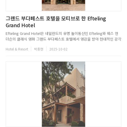
그랜드 부다페스트 호텔을 모티브로 한 Efteling
Grand Hotel
Efteling Grand Hotel은 네덜란드의 유명 놀이동산인 Efteling와 웨스 앤
더슨의 클래식 영화 그랜드 부다페스트 호텔에서 영감을 받아 현대적인 감각
과 동시에 시대를 초월한 디자인을 선보인다. 이 공간은 유기적인 형태와 감
Hotel & Resort
박종현
2025-10-02
각적인 색조의 배합이 돋보이며 대리석, 테라조, 나무, 황동 등 진정성 있는
재료들이 어우러져 따뜻하고 세심한 디테일이 돋...