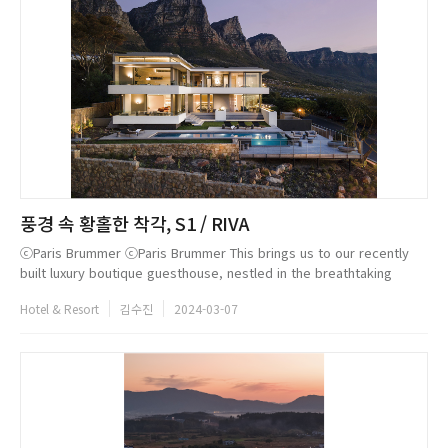
풍경 속 황홀한 착각, S1 / RIVA
ⓒParis Brummer ⓒParis Brummer This brings us to our recently
built luxury boutique guesthouse, nestled in the breathtaking
coastal suburb of Camps Bay, South Africa, designed as an
Hotel & Resort
김수진
2024-03-07
architectural fea...