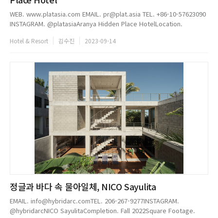
WEB. www.platasia.com EMAIL. pr@plat.asia TEL. +86-10-57623090
INSTAGRAM. @platasiaAranya Hidden Place HotelLocation.
Qinhuangdao, Hebei, ChinaClients. AranyaArchitects. PLAT
Hotel & Resort
김수진
2023-09-14
ASIAScope. InteriorsPrinc...
정글과 바다 속 물아일체, NICO Sayulita
EMAIL. info@hybridarc.comTEL. 206-267-9277INSTAGRAM.
@hybridarcNICO SayulitaCompletion. Fall 2022Square Footage.