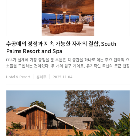
수공예의 정점과 지속 가능한 자재의 결합, South
Palms Resort and Spa
EPA가 설계에 가장 중점을 둔 부분은 각 공간을 하나로 엮는 주요 건축적 요
소들을 구현하는 것이었다. 두 개의 입구 게이트, 유기적인 곡선의 코쿤 천장
을 가진 웅장한 로비, 고지대를 따라 올라가는 회의장, 웨딩 장소, 야외 해변
Hotel & Resort
홍혜주
2025-11-04
의 파빌리온으로 이어지는 중심 산책로 등이 그것이다. 아울러 지속 가능성
은 프로젝트 전반에 걸친 핵심적인 고려 사항이었다. 로비와...