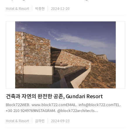
Hotel & Resort
박종현
2024-12-20
건축과 자연의 완전한 공존, Gundari Resort
Block722WEB. www.block722.comEMAIL. info@block722.comTEL.
+30 210 9249769INSTAGRAM. @block722architects...
Hotel & Resort
김하린
2024-09-23