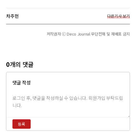
차주헌
다른기사 보기
저작권자 ⓒ Deco Journal 무단전재 및 재배포 금지
0
개의 댓글
댓글 작성
댓
글
내
용
등록
입
력