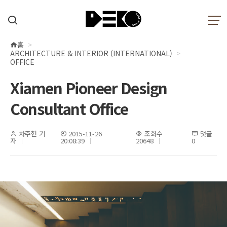
홈
현
ARCHITECTURE & INTERIOR (INTERNATIONAL)
재
OFFICE
위
Xiamen Pioneer Design
치
Consultant Office
차주헌 기
2015-11-26
조회수
댓글
자
20:08:39
20648
0