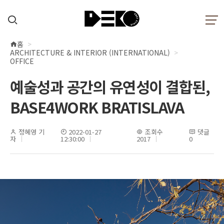
홈
현
ARCHITECTURE & INTERIOR (INTERNATIONAL)
재
OFFICE
위
예술성과 공간의 유연성이 결합된,
치
BASE4WORK BRATISLAVA
정혜영 기
2022-01-27
조회수
댓글
자
12:30:00
2017
0