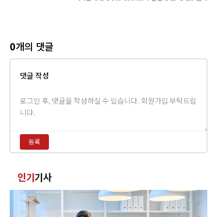
0
개의 댓글
댓글 작성
댓
글
내
용
등록
입
력
댓
인기
기사
글
정
렬