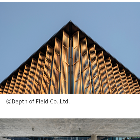
ⒸDepth of Field Co.,Ltd.