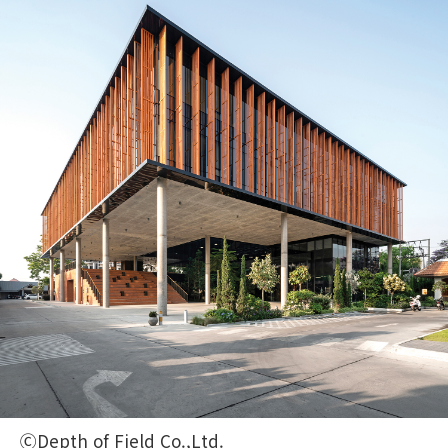
ⒸDepth of Field Co.,Ltd.