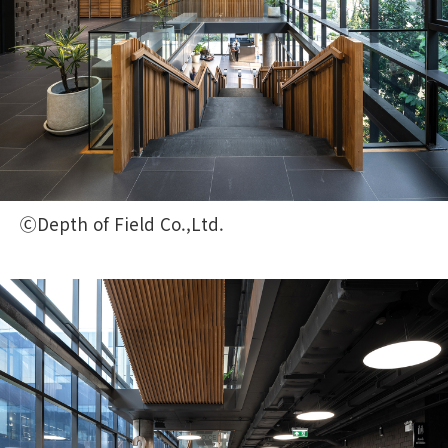
ⒸDepth of Field Co.,Ltd.