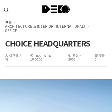
홈
현
ARCHITECTURE & INTERIOR (INTERNATIONAL)
재
OFFICE
위
CHOICE HEADQUARTERS
치
이준상 기
2022-05-26
조회수
댓글
자
18:00:00
2062
0