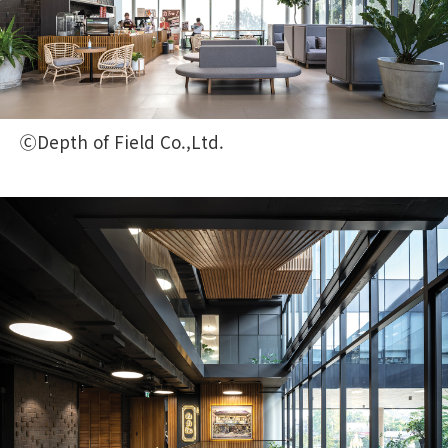
ⒸDepth of Field Co.,Ltd.