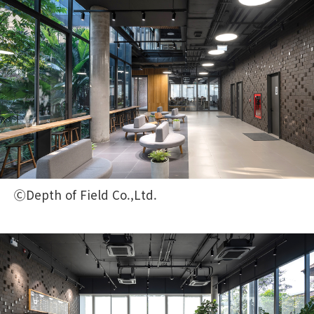
ⒸDepth of Field Co.,Ltd.