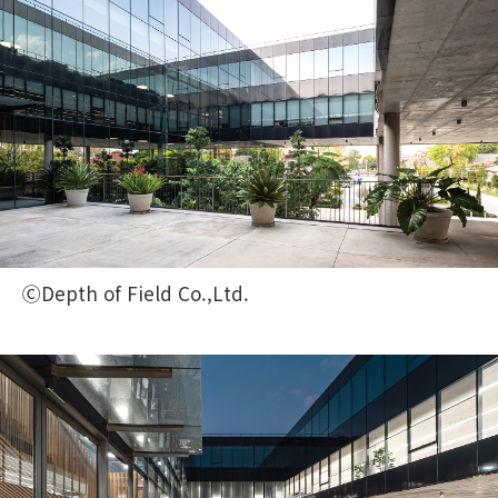
ⒸDepth of Field Co.,Ltd.