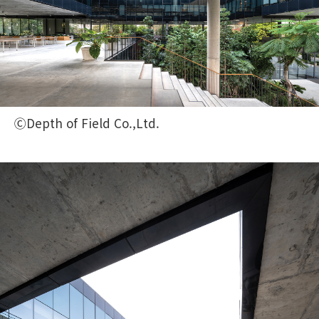
ⒸDepth of Field Co.,Ltd.