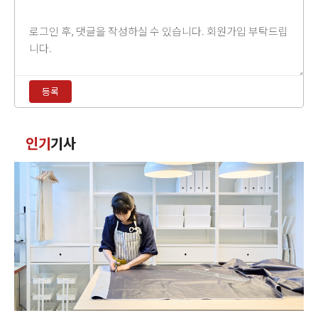
댓
글
내
용
등록
입
력
댓
인기
기사
글
정
렬