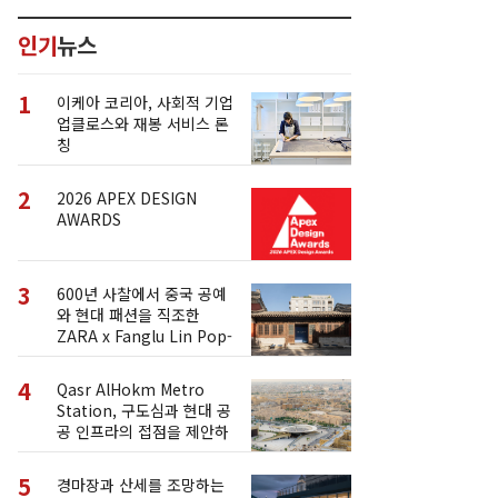
인기
뉴스
1
이케아 코리아, 사회적 기업
업클로스와 재봉 서비스 론
칭
2
2026 APEX DESIGN
AWARDS
3
600년 사찰에서 중국 공예
와 현대 패션을 직조한
ZARA x Fanglu Lin Pop-
Up
4
Qasr AlHokm Metro
Station, 구도심과 현대 공
공 인프라의 접점을 제안하
다
5
경마장과 산세를 조망하는