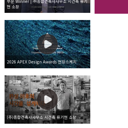
부문 Winner | ㈜종합건축사사무소 시건축 류기
현 소장
2026 APEX Design Awards 현장스케치
(주)종합건축사사무소 시건축 류기현 소장