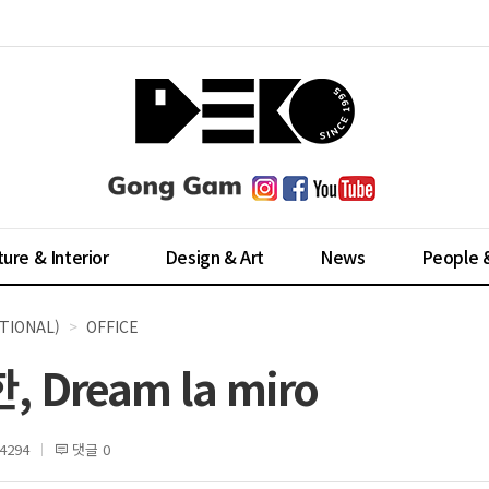
ture & Interior
Design & Art
News
People 
TIONAL)
OFFICE
Dream la miro
4294
댓글 0