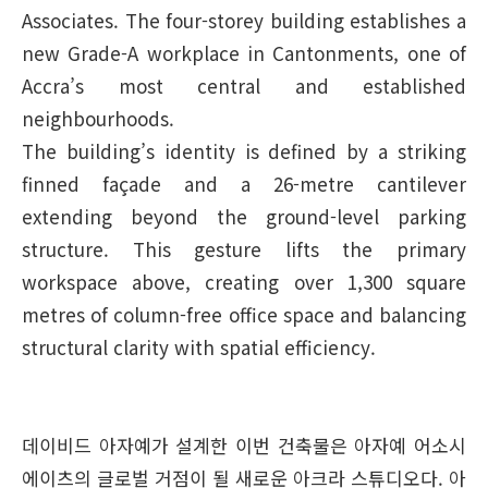
Associates. The four-storey building establishes a
new Grade-A workplace in Cantonments, one of
Accra’s most central and established
neighbourhoods.
The building’s identity is defined by a striking
finned façade and a 26-metre cantilever
extending beyond the ground-level parking
structure. This gesture lifts the primary
workspace above, creating over 1,300 square
metres of column-free office space and balancing
structural clarity with spatial efficiency.
데이비드 아자예가 설계한 이번 건축물은 아자예 어소시
에이츠의 글로벌 거점이 될 새로운 아크라 스튜디오다. 아