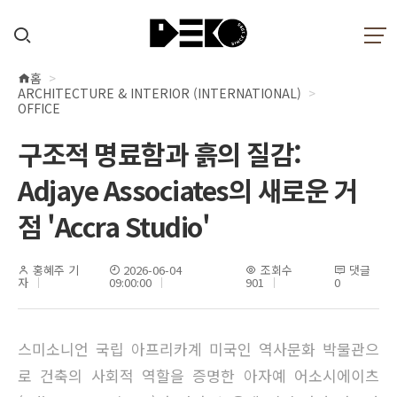
홈
현
ARCHITECTURE & INTERIOR (INTERNATIONAL)
재
OFFICE
위
구조적 명료함과 흙의 질감:
치
Adjaye Associates의 새로운 거
점 'Accra Studio'
홍혜주 기
2026-06-04
조회수
댓글
자
09:00:00
901
0
스미소니언 국립 아프리카계 미국인 역사문화 박물관으
로 건축의 사회적 역할을 증명한 아자예 어소시에이츠