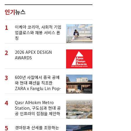
인기
뉴스
1
이케아 코리아, 사회적 기업
업클로스와 재봉 서비스 론
칭
2
2026 APEX DESIGN
AWARDS
3
600년 사찰에서 중국 공예
와 현대 패션을 직조한
ZARA x Fanglu Lin Pop-
Up
4
Qasr AlHokm Metro
Station, 구도심과 현대 공
공 인프라의 접점을 제안하
다
5
경마장과 산세를 조망하는