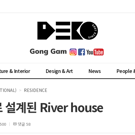
ture & Interior
Design & Art
News
People 
TIONAL)
RESIDENCE
계된 River house
500
댓글 58