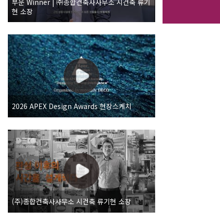
부문 Winner | ㈜종합건축사사무소 시건축 류기
현 소장
2026 APEX Design Awards 현장스케치
(주)종합건축사사무소 시건축 류기현 소장