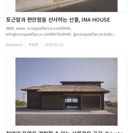
포근함과 편안함을 선사하는 선물, IMA HOUSE
WEB. www. ezequielfarca.comEMAIL.
info@ezequielfarca.comINSTAGRAM. @ezequielfarcastudio...
Residence
박종현
2025-01-23