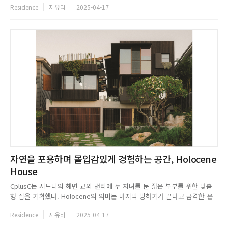
Residence
지유리
2025-04-17
장인이 수작업한 나무 테이블과 로프 의자, 패브릭 소파를 배치해 편안한 휴
식 공간을 완성했다. Paolo Pellegrini...
자연을 포용하며 몰입감있게 경험하는 공간, Holocene
House
CplusC는 시드니의 해변 교외 맨리에 두 자녀를 둔 젊은 부부를 위한 맞춤
형 집을 기획했다. Holocene의 의미는 마지막 빙하기가 끝나고 급격한 온
난화가 시작된 시기를 뜻하는 말로 자연으로 눈을 돌려 지구와 공생하며 살
Residence
지유리
2025-04-17
아가는 미래 지향적인 의미를 담고 있다. CplusC는 Holocene House의 프
로젝트를 통해 클라이언트의 건강과 편안함을 조성...