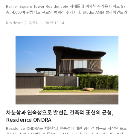
Rainier Square Tower Residence는 시애틀에 위치한 주거용 타워로 57
층, 4,000여 평방피트 규모의 럭셔리 주거지다. Studio AM은 클라이언트의
요구사항인 어느 곳에서나 방해받지 않는 전망을 갖춘 거주지를 실현하기 위
Residence
지유리
2025-10-14
해 세 개의 유닛을 완벽하게 결합하여 넓은 리빙 공간과 고요한 개인 공간 사
이를 부드럽게 연결한 주거 공간을 완...
차분함과 연속성으로 발현된 건축적 표현의 균형,
Residence ONDRA
Residence ONDRA는 차분함과 연속성에 대한 공간적 탐구로 시작된 프로