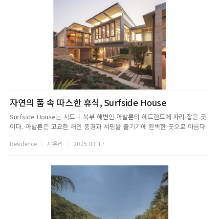
자연의 품 속 따스한 휴식, Surfside House
Surfside House는 시드니 북부 해변인 아발론의 헤드랜드에 자리 잡은 곳
이다. 아발론은 고요한 해안 풍경과 서핑을 즐기기에 완벽한 곳으로 아름다
운 풍경을 자랑한다. Richard Cole Architecture는 천혜의 자연환경을 최
Residence
지유리
2025-03-17
대한 반영한 거주 공간을 기획했다. 이에 건물의 대지는 두 개의 부지를 하나
로 합쳐 조성하였고, 비스듬한 전망과 견고...