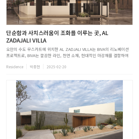
단순함과 사치스러움이 조화를 이루는 곳, AL
ZADAJALI VILLA
오만의 수도 무스카트에 위치한 AL ZADJALI VILLA는 BIVA의 리노베이션
프로젝트로, BIVA는 깔끔한 라인, 천연 소재, 현대적인 마감재를 결합하여
모던한 미니멀리즘을 구현했다. 외부의 검은색 금속 소재 디테일은 부드러운
Residence
박종현
2025-02-20
흰색의 벽 톤과 아름답게 대조되는 반면, 큼지막한 창문은 자연광으로 공간
을 가득 채우고 시야가 탁 트이는 전망을 선사한다. ...