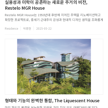
실용성과 미학이 공존하는 새로운 주거의 비전,
Restelo MGR House
Restelo MGR House는 1950년대 후반에 지어진 주택을 리노베이션하고
확장한 프로젝트로, 중세기 근대주의 감성과 현대적 디자인 원칙을 조화롭게
결합했다. 기존 구조에 다락층을 더해 수직적 활용도를 높이고, 타구스강이
Residence
박종현
2025-05-22
내려다보이는 파노라마 전망을 확보했다. 확장된 외관은 슬라이딩 알루미늄
패널로 마감해 기존 건물과 구분되면서도 조화를 이루도록 설...
형태와 기능의 완벽한 통합, The Liquescent House
마치 파도의 물결을 보는듯한 외관을 가진 집이 인도 아메다바드에 있다.