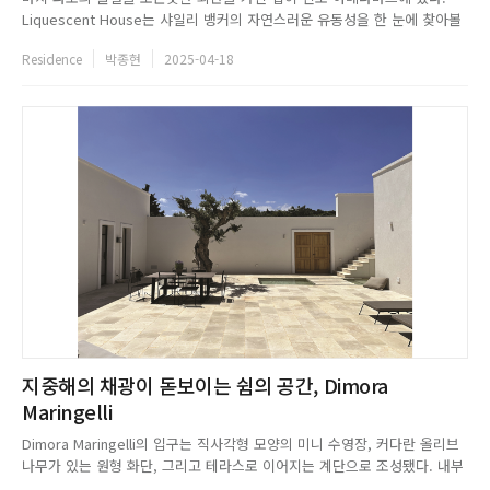
Liquescent House는 샤일리 뱅커의 자연스러운 유동성을 한 눈에 찾아볼
수 있는 건축물로, 엄격한 선과 각도보다 유기적이고 흐르는 형태를 선호하
Residence
박종현
2025-04-18
는 그녀의 디자인 언어를 여실히 보여준다. 또한 건축은 자연과 조화로운 상
호 관계에 있으며, 이를 철저히 반영해야한다는 그녀의 철학을...
지중해의 채광이 돋보이는 쉼의 공간, Dimora
Maringelli
Dimora Maringelli의 입구는 직사각형 모양의 미니 수영장, 커다란 올리브
나무가 있는 원형 화단, 그리고 테라스로 이어지는 계단으로 조성됐다. 내부
아트리움은 트리니 스톤을 활용해 빈티지한 디자인을 연출했고, 여기에 현지