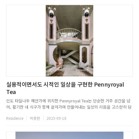
실용적이면서도 시적인 일상을 구현한 Pennyroyal
Tea
인도 타밀나두 해안가에 위치한 Pennyroyal Tea는 단순한 거주 공간을 넘
어, 활기찬 네 식구가 함께 살아가며 만들어내는 일상의 리듬을 고스란히 담
아낸다. 창가에서 커피를 즐기고, 조용한 공간에서 책을 읽으며, 때론 몸을
Residence
박종현
2025-09-18
움직이고 명상을 하며 하루를 보내는 삶. 이처럼 다채로운 활동이 유기적으
로 엮이는 이 곳은 삶의 순간순간을 더욱 특별하게 만들어준...