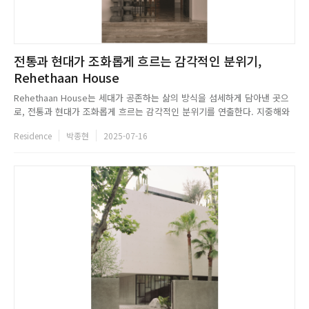
전통과 현대가 조화롭게 흐르는 감각적인 분위기,
Rehethaan House
Rehethaan House는 세대가 공존하는 삶의 방식을 섬세하게 담아낸 곳으
로, 전통과 현대가 조화롭게 흐르는 감각적인 분위기를 연출한다. 지중해와
미드센추리 건축에서 영감을 받아 따뜻한 빛과 여유로운 동선을 중심으로 구
Residence
박종현
2025-07-16
성되어, 일상의 흐름을 자연스럽게 품는다. 황동 격자와 나무 문 위의 섬세한
부조는 구자라트의 장인 정신을 은유적으로 드러내며, 집 전...