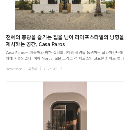
천혜의 충광을 즐기는 집을 넘어 라이프스타일의 방향을
제시하는 공간, Casa Paros
Casa Paros는 지중해와 바하 캘리포니아의 풍경을 동경하는 클라이언트에
의해 기획되었다. 이에 Mercantil은 그리스 섬 파로스의 고요한 화이트 컬러
의 건축물에서 영감을 받아 장소와 기억에 뿌리를 둔 아름다운 공간을 완성
Residence
지유리
2025-07-17
했다. Casa Paros는 토드스 산토스의 아름다운 해변을 집안 곳곳에서 바라
볼 수 있도록 개방형 레이아웃 디자인을 적용해 실내...