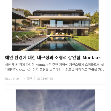
해안 환경에 대한 내구성과 조형적 강인함, Montauk
해안 절벽 위에 자리한 Montauk은 주변 지형에 자연스럽게 스며들도록 설
계되었다. SAOTA는 현지 풍경을 보존하려는 의도를 바탕으로 건물을 가능
한 한 낮고 눈에 띄지 않는 형태로 완성했다. 외부에서 보이는 상부 구조는
Residence
박종현
2025-07-30
지역 헛간 건축에서 영감을 받은 형태로, Montauk의 건축 문맥과 조화를 이
룬다. 외부는 소우슈반(Shou Sugi Ban) 방식으...