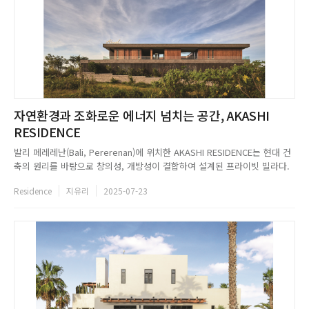
자연환경과 조화로운 에너지 넘치는 공간, AKASHI
RESIDENCE
발리 페레레난(Bali, Pererenan)에 위치한 AKASHI RESIDENCE는 현대 건
축의 원리를 바탕으로 창의성, 개방성이 결합하여 설계된 프라이빗 빌라다.
Alexis Dornier는 발리의 기후를 최대한 활용한 공간을 연출하기 위해 무성
Residence
지유리
2025-07-23
한 열대 조경과 천연 소재, 야외 순환의 요소를 내부와 외부의 경계를 허물어
디자인했다. 이에 자연광, 공기,...