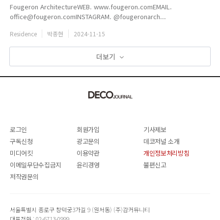
Fougeron ArchitectureWEB. www.fougeron.comEMAIL.
office@fougeron.comINSTAGRAM. @fougeronarch...
Residence
박종현
2024-11-15
더보기
로그인
회원가입
기사제보
구독신청
광고문의
데코저널 소개
미디어킷
이용약관
개인정보처리방침
이메일무단수집금지
윤리경영
불편신고
저작권문의
서울특별시 종로구 창덕궁3가길 9 (원서동) (주)감커뮤니티
대표전화 : 02-6713-0999