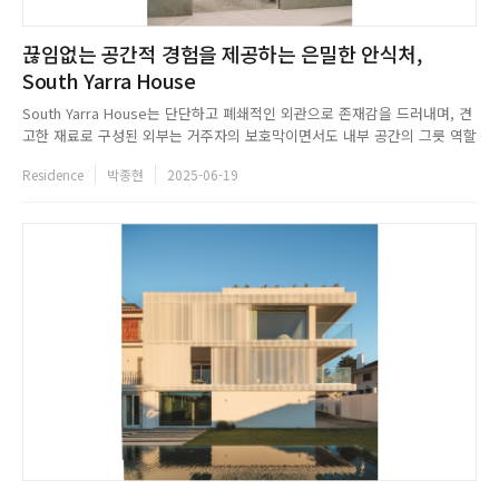
끊임없는 공간적 경험을 제공하는 은밀한 안식처,
South Yarra House
South Yarra House는 단단하고 폐쇄적인 외관으로 존재감을 드러내며, 견
고한 재료로 구성된 외부는 거주자의 보호막이면서도 내부 공간의 그릇 역할
을 한다. 4개 층으로 구성된 이 집은 압축과 확장의 리듬을 따라 동선을 구성
Residence
박종현
2025-06-19
하며, 공중에 떠 있는 듯한 콘크리트 외관 아래를 지나면 이중 높이의 현관과
나선형 계단을 마주한다. 유기적인 천장 곡선과 섬세...