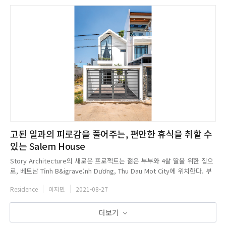
고된 일과의 피로감을 풀어주는, 편안한 휴식을 취할 수
있는 Salem House
Story Architecture의 새로운 프로젝트는 젊은 부부와 4살 딸을 위한 집으
로, 베트남 Tỉnh B&igrave;nh Dương, Thu Dau Mot City에 위치한다. 부
부는 아이를 키우는 고단함과 과도한 업무의 부담감을 강하게 느꼈고, 스트
Residence
이지민
2021-08-27
레스를 덜어줄 수 있는 공간을 원했다. 이에 스튜디오는 나무들이 많고 통풍
이 잘되는 공간을 설계해 집...
더보기