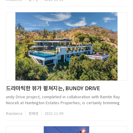
Private HousesLOCATION: SINGAPOREARCHIT...
드라마틱한 뷰가 펼쳐지는, BUNDY DRIVE
undy Drive project, completed in collaboration with Ramtin Ray
Nosrati at Huntington Estates Properties, is certainly brimming
with entertainment and the desirable amenities that bring resort
Residence
정혜영
2021-11-09
living h...