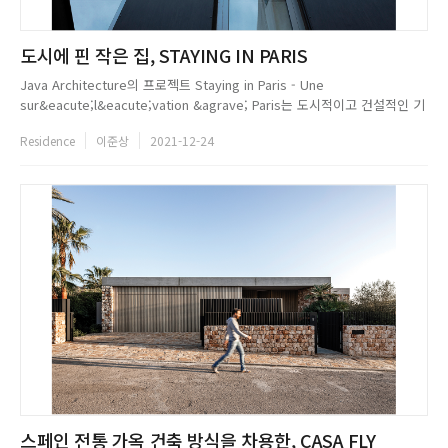
도시에 핀 작은 집, STAYING IN PARIS
Java Architecture의 프로젝트 Staying in Paris - Une
sur&eacute;l&eacute;vation &agrave; Paris는 도시적이고 건설적인 기
존 건물 구조를 분석한 후 새로운 3개 층을 증축해 리모델링하는 작업이었
Residence
이준상
2021-12-24
다. 기존 건물에 3개 층을 추가함으로써 그들은 6x4m 공간을 기반으로 하는
6층 타워를 완성했다. J...
스페인 전통 가옥 건축 방식을 차용한, CASA FLY