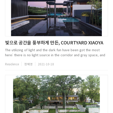
빛으로 공간을 풍부하게 만든, COURTYARD XIAOYA
The utilizing of light and the dark fun have been got the most
here: there is no light source in the corridor and gray space, and
the well is illuminated by the inner light source, where the light
Residence
정혜영
2021-10-18
and...