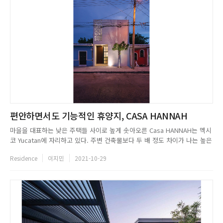
편안하면서도 기능적인 휴양지, CASA HANNAH
마을을 대표하는 낮은 주택들 사이로 높게 솟아오른 Casa HANNAH는 멕시
코 Yucatan에 자리하고 있다. 주변 건축물보다 두 배 정도 차이가 나는 높은
외관을 통해 공간감을 극대화했으며, 테라스와 수영장이 마련된 바깥으로 시
Residence
이지민
2021-10-29
야를 연결하여 비교적 좁게 느껴질 수 있는 내부 공간을 보완했다.
Workshop Dise&ntilde;o y Construcc...