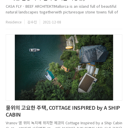
CASA FLY - BEEF ARCHITEKTIMallorca is an island full of beautiful
natural landscapes togetherwith picturesque stone towns full of
history and tradition. Visitingthe island repeatedly in the process
Residence
김수진
2021-12-08
of...
물위의 고요한 주택, COTTAGE INSPIRED by A SHIP
CABIN
Vranov 댐 위의 녹지에 위치한 체코의 Cottage Inspired by a Ship Cabin