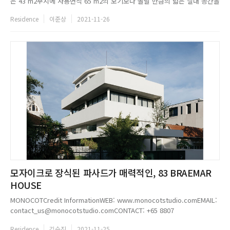
은 43 m2부지에 사용면적 65 m2의 보기보다 놀랄 만큼의 넓은 실내 공간을
갖추고 있다. 가족들의 일상생활뿐만 아니라 모임을 위한 충분한 다양한 공
Residence
이준상
2021-11-26
간도 마련돼 있다. 작은 집 구석구석 눈에 띄지 않는 수납공간이 있고 마치
배의 선실처럼 모든 것이 제자리...
모자이크로 장식된 파사드가 매력적인, 83 BRAEMAR
HOUSE
MONOCOTCredit InformationWEB: www.monocotstudio.comEMAIL:
contact_us@monocotstudio.comCONTACT: +65 8807
6086INSTAGRAM: @themonocotstudioProject OutlineTYPOLOGY:
Residence
김수진
2021-11-25