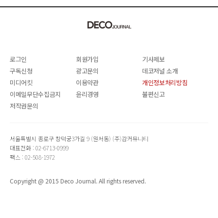
로그인
회원가입
기사제보
구독신청
광고문의
데코저널 소개
미디어킷
이용약관
개인정보처리방침
이메일무단수집금지
윤리경영
불편신고
저작권문의
서울특별시 종로구 창덕궁3가길 9 (원서동) (주)감커뮤니티
대표전화 : 02-6713-0999
팩스 : 02-508-1972
Copyright @ 2015 Deco Journal. All rights reserved.