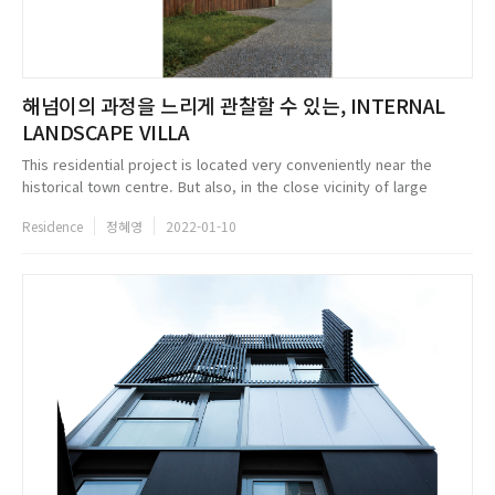
해넘이의 과정을 느리게 관찰할 수 있는, INTERNAL
LANDSCAPE VILLA
This residential project is located very conveniently near the
historical town centre. But also, in the close vicinity of large
parklands that have favourable influence on the local
Residence
정혜영
2022-01-10
microclimate. Anot...