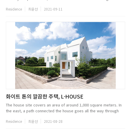
retained many traces of the citys rich history. As a representative
Residence
최윤선
2021-09-11
o...
화이트 톤의 깔끔한 주택, L-HOUSE
The house site covers an area of around 1,000 square meters. In
the east, a path connected the house goes all the way through
the nursery garden. In the west, the river is flowing and the
Residence
최윤선
2021-08-28
branches are...