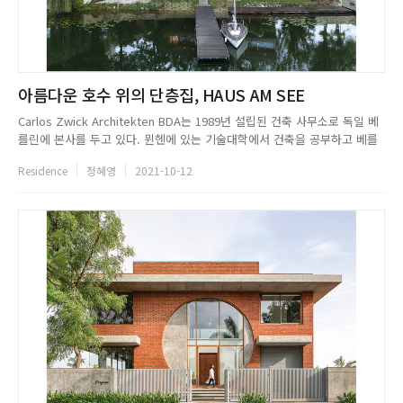
아름다운 호수 위의 단층집, HAUS AM SEE
Carlos Zwick Architekten BDA는 1989년 설립된 건축 사무소로 독일 베
를린에 본사를 두고 있다. 뮌헨에 있는 기술대학에서 건축을 공부하고 베를
린의 도시개발대학에서 학업을 마친 Carlos Zwick은 건축가, 엔지니어, 디
Residence
정혜영
2021-10-12
자이너로 구성된 글로벌 팀을 꾸리고 이들과 수많은 프로젝트를 성공적으로
실현했다. 특히 재건축과 신축 등 주거에 ...