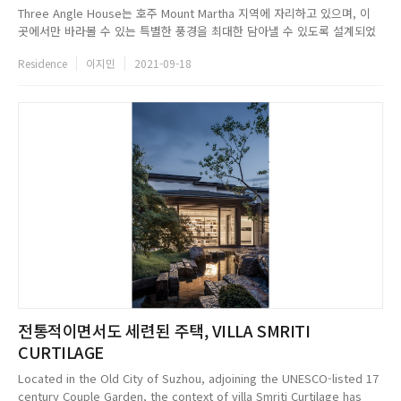
Three Angle House는 호주 Mount Martha 지역에 자리하고 있으며, 이
곳에서만 바라볼 수 있는 특별한 풍경을 최대한 담아낼 수 있도록 설계되었
다. 디자이너는 현장에 처음 방문한 순간 아름다운 사이트에 단번에 매혹됐
Residence
이지민
2021-09-18
고, 이를 중심으로 집을 짓기로 결정한 건 너무나 자연스러운 일이었다. 북쪽
으로는 Mornington과 Port Philli...
전통적이면서도 세련된 주택, VILLA SMRITI
CURTILAGE
Located in the Old City of Suzhou, adjoining the UNESCO-listed 17
century Couple Garden, the context of villa Smriti Curtilage has