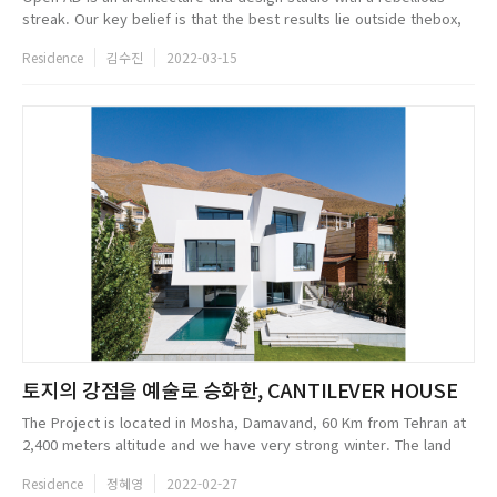
streak. Our key belief is that the best results lie outside thebox,
beyond definitions, standards and expectations. Were happiest
Residence
김수진
2022-03-15
when ch...
토지의 강점을 예술로 승화한, CANTILEVER HOUSE
The Project is located in Mosha, Damavand, 60 Km from Tehran at
2,400 meters altitude and we have very strong winter. The land
area is about 600m2 with dimensions of 30x20 meters and a slope
Residence
정혜영
2022-02-27
of 20%. A...