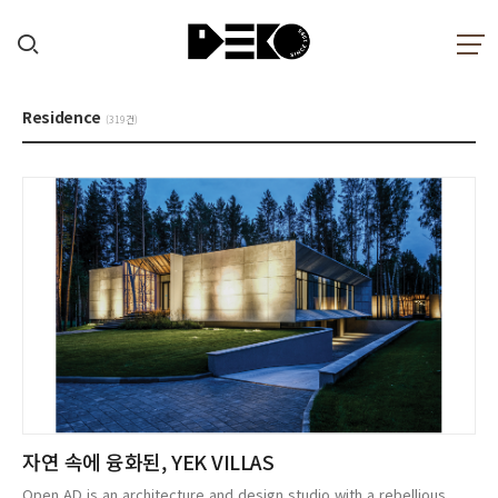
Residence
(319건)
자연 속에 융화된, YEK VILLAS
Open AD is an architecture and design studio with a rebellious