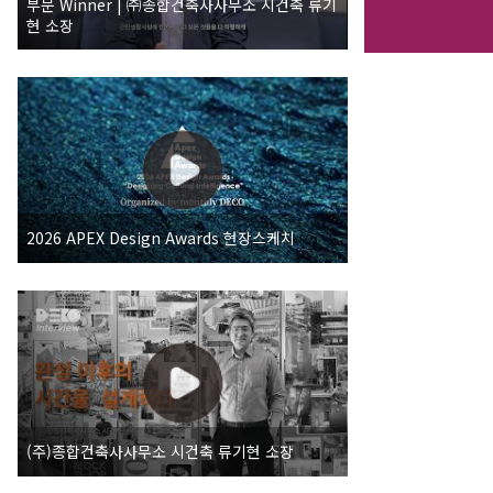
부문 Winner | ㈜종합건축사사무소 시건축 류기
현 소장
2026 APEX Design Awards 현장스케치
(주)종합건축사사무소 시건축 류기현 소장