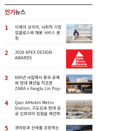
인기
뉴스
1
이케아 코리아, 사회적 기업
업클로스와 재봉 서비스 론
칭
2
2026 APEX DESIGN
AWARDS
3
600년 사찰에서 중국 공예
와 현대 패션을 직조한
ZARA x Fanglu Lin Pop-
Up
4
Qasr AlHokm Metro
Station, 구도심과 현대 공
공 인프라의 접점을 제안하
다
5
경마장과 산세를 조망하는