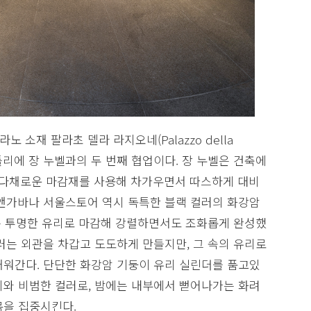
 소재 팔라초 델라 라지오네(Palazzo della
아틀리에 장 누벨과의 두 번째 협업이다. 장 누벨은 건축에
고 다채로운 마감재를 사용해 차가우면서 따스하게 대비
체앤가바나 서울스토어 역시 독특한 블랙 컬러의 화강암
부는 투명한 유리로 마감해 강렬하면서도 조화롭게 완성했
러는 외관을 차갑고 도도하게 만들지만, 그 속의 유리로
채워간다. 단단한 화강암 기둥이 유리 실린더를 품고있
비와 비범한 컬러로, 밤에는 내부에서 뻗어나가는 화려
목을 집중시킨다.