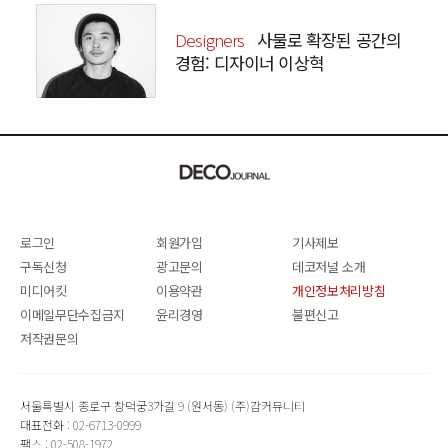
Designers
사물로 확장된 공간의
경험: 디자이너 이상혁
SANGHYEOK LEE
로그인
회원가입
기사제보
구독신청
광고문의
데코저널 소개
미디어킷
이용약관
개인정보처리방침
이메일무단수집금지
윤리경영
불편신고
저작권문의
서울특별시 종로구 창덕궁3가길 9 (원서동) (주)감커뮤니티
대표전화 : 02-6713-0999
팩스 : 02-508-1972