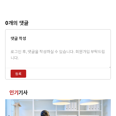
0
개의 댓글
댓글 작성
댓
글
내
용
등록
입
력
댓
인기
기사
글
정
렬