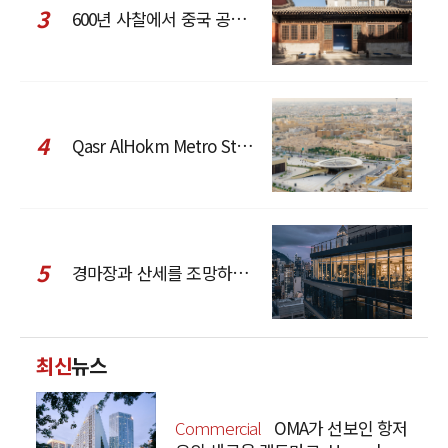
3
600년 사찰에서 중국 공예와 현대 패션을 직조한 ZARA x Fanglu Lin Pop-Up
4
Qasr AlHokm Metro Station, 구도심과 현대 공공 인프라의 접점을 제안하다
5
경마장과 산세를 조망하는 CCD Hong Kong Creative Center
최신
뉴스
Commercial
OMA가 선보인 항저