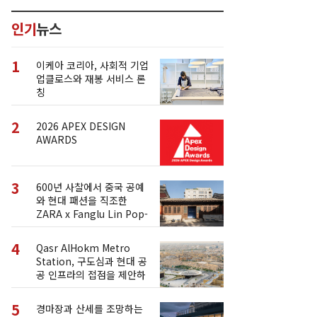
인기
뉴스
1
이케아 코리아, 사회적 기업
업클로스와 재봉 서비스 론
칭
2
2026 APEX DESIGN
AWARDS
3
600년 사찰에서 중국 공예
와 현대 패션을 직조한
ZARA x Fanglu Lin Pop-
Up
4
Qasr AlHokm Metro
Station, 구도심과 현대 공
공 인프라의 접점을 제안하
다
5
경마장과 산세를 조망하는