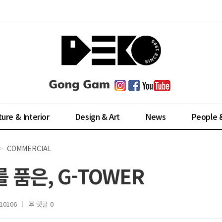
ture & Interior
Design & Art
News
People 
COMMERCIAL
 품은, G-TOWER
0106
댓글 0