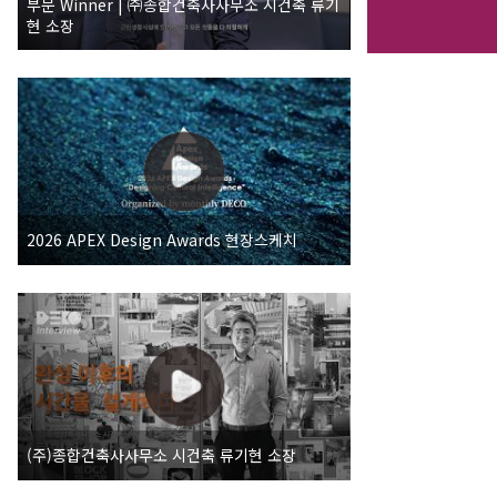
부문 Winner | ㈜종합건축사사무소 시건축 류기
현 소장
2026 APEX Design Awards 현장스케치
(주)종합건축사사무소 시건축 류기현 소장