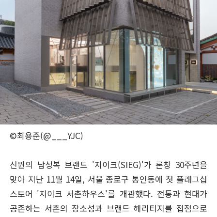
©최용준(@___YJC)
신원의 남성복 브랜드 '지이크(SIEG)'가 론칭 30주년을
맞아 지난 11월 14일, 서울 종로구 통인동에 첫 플래그십
스토어 '지이크 서촌하우스'를 개관했다. 전통과 현대가
공존하는 서촌의 장소성과 브랜드 헤리티지를 접점으로