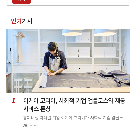
입
력
댓
인기
기사
글
정
렬
1
이케아 코리아, 사회적 기업 업클로스와 재봉
서비스 론칭
홈퍼니싱 리테일 기업 이케아 코리아가 사회적 기업 업클로스(Upcloth)와 협력해 재봉 서비스를 선보인다. 이번 협업은 이케
2026-07-31