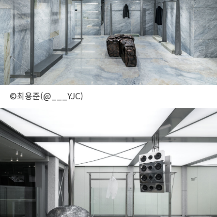
©최용준(@___YJC)