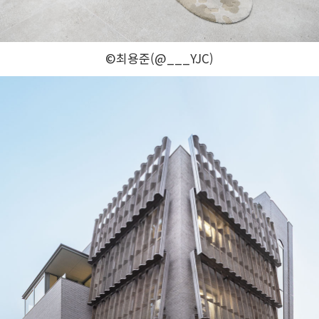
©최용준(@___YJC)