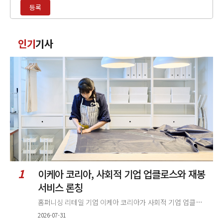
등록
입
력
댓
인기
기사
글
정
렬
1
이케아 코리아, 사회적 기업 업클로스와 재봉
서비스 론칭
홈퍼니싱 리테일 기업 이케아 코리아가 사회적 기업 업클로스(Upcloth)와 협력해 재봉 서비스를 선보인다. 이번 협업은 이케
2026-07-31