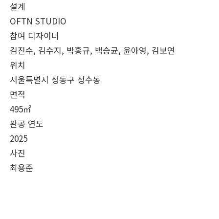
설계
OFTN STUDIO
참여 디자이너
김진수, 김수지, 박홍규, 백승균, 윤아영, 김보연
위치
서울특별시 성동구 성수동
면적
495㎡
완공 연도
2025
사진
최용준