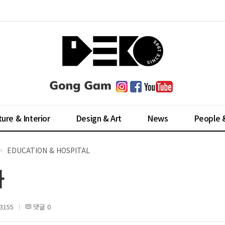
ture & Interior
Design & Art
News
People 
EDUCATION & HOSPITAL
과
3155
댓글 0