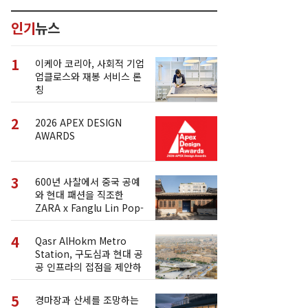
인기
뉴스
1
이케아 코리아, 사회적 기업
업클로스와 재봉 서비스 론
칭
2
2026 APEX DESIGN
AWARDS
3
600년 사찰에서 중국 공예
와 현대 패션을 직조한
ZARA x Fanglu Lin Pop-
Up
4
Qasr AlHokm Metro
Station, 구도심과 현대 공
공 인프라의 접점을 제안하
다
5
경마장과 산세를 조망하는