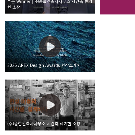
부문 Winner | ㈜종합건축사사무소 시건축 류기
현 소장
2026 APEX Design Awards 현장스케치
(주)종합건축사사무소 시건축 류기현 소장