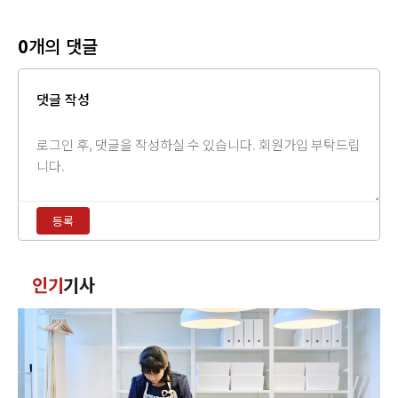
0
개의 댓글
댓글 작성
댓
글
내
용
등록
입
력
댓
인기
기사
글
정
렬