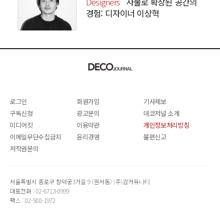
Designers
사물로 확장된 공간의
경험: 디자이너 이상혁
SANGHYEOK LEE
로그인
회원가입
기사제보
구독신청
광고문의
데코저널 소개
미디어킷
이용약관
개인정보처리방침
이메일무단수집금지
윤리경영
불편신고
저작권문의
서울특별시 종로구 창덕궁3가길 9 (원서동) (주)감커뮤니티
대표전화 : 02-6713-0999
팩스 : 02-508-1972