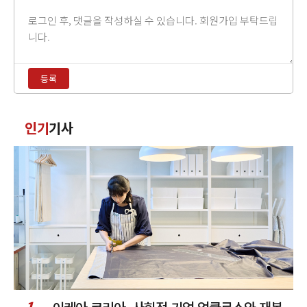
댓
글
내
용
등록
입
력
댓
인기
기사
글
정
렬
1