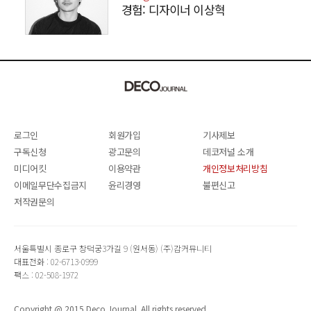
경험: 디자이너 이상혁
SANGHYEOK LEE
로그인
회원가입
기사제보
구독신청
광고문의
데코저널 소개
미디어킷
이용약관
개인정보처리방침
이메일무단수집금지
윤리경영
불편신고
저작권문의
서울특별시 종로구 창덕궁3가길 9 (원서동) (주)감커뮤니티
대표전화 : 02-6713-0999
팩스 : 02-508-1972
Copyright @ 2015 Deco Journal. All rights reserved.