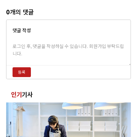
0
개의 댓글
댓글 작성
댓
글
내
용
등록
입
력
댓
인기
기사
글
정
렬