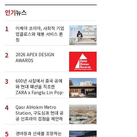
인기
뉴스
1
이케아 코리아, 사회적 기업
업클로스와 재봉 서비스 론
칭
2
2026 APEX DESIGN
AWARDS
3
600년 사찰에서 중국 공예
와 현대 패션을 직조한
ZARA x Fanglu Lin Pop-
Up
4
Qasr AlHokm Metro
Station, 구도심과 현대 공
공 인프라의 접점을 제안하
다
5
경마장과 산세를 조망하는