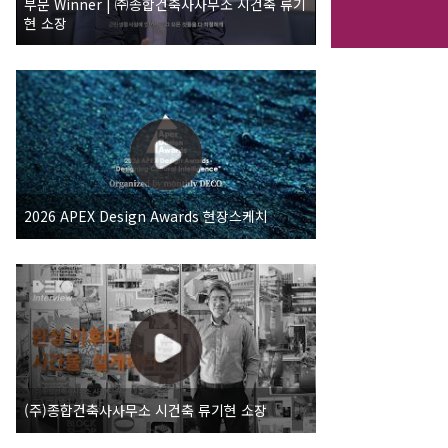
부문 Winner | ㈜종합건축사사무소 시건축 류기
현 소장
2026 APEX Design Awards 현장스케치
(주)종합건축사사무소 시건축 류기현 소장