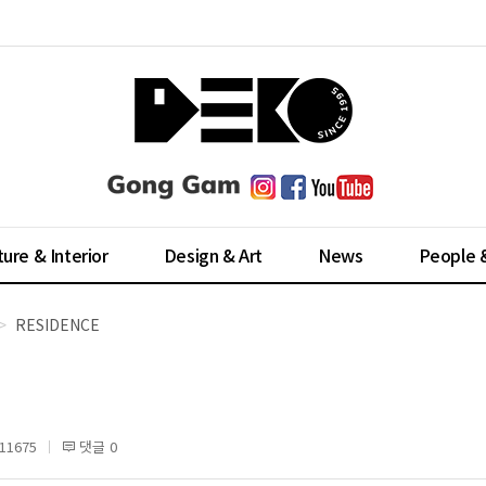
ture & Interior
Design & Art
News
People 
RESIDENCE
1675
댓글 0