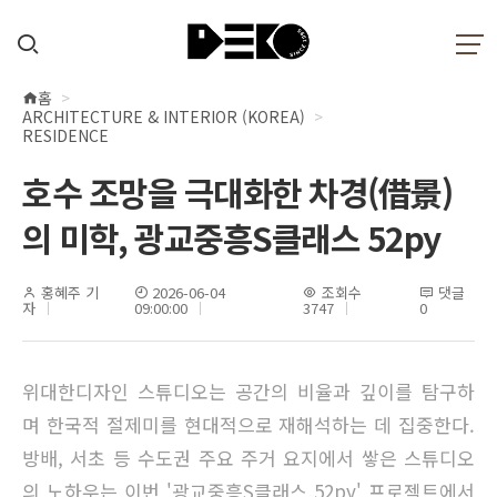
홈
현
ARCHITECTURE & INTERIOR (KOREA)
재
RESIDENCE
위
호수 조망을 극대화한 차경(借景)
치
의 미학, 광교중흥S클래스 52py
홍혜주 기
2026-06-04
조회수
댓글
자
09:00:00
3747
0
위대한디자인 스튜디오는 공간의 비율과 깊이를 탐구하
며 한국적 절제미를 현대적으로 재해석하는 데 집중한다.
방배, 서초 등 수도권 주요 주거 요지에서 쌓은 스튜디오
의 노하우는 이번 '광교중흥S클래스 52py' 프로젝트에서