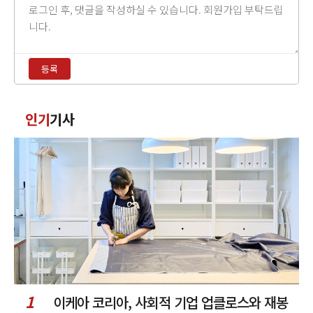
댓
글
내
용
등록
입
력
댓
인기
기사
글
정
렬
1
이케아 코리아, 사회적 기업 업클로스와 재봉