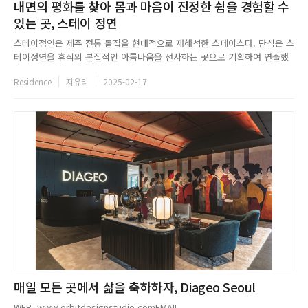
내면의 평화를 찾아 몸과 마음이 진정한 쉼을 경험할 수
있는 곳, 스테이 정연
스테이정연은 제주 전통 돌집을 현대적으로 재해석한 스페이스다. 단심은 스
테이정연을 휴식의 본질적인 아름다움을 선사하는 곳으로 기획하여 연출했
다. 야외는 돌담, 프라이빗한 정원과 자쿠지로 꾸몄고, 내부는 군더더기 없는
Residence
지유리
2025-02-17
젠 스타일의 현대적이고 감각적인 공간으로 표현했다. 여기에 목재와 돌의
질감을 활용한 인테리어를 무채색으로 통일하여 안정적인 쉼의 영역을 완
성...
매일 모든 곳에서 삶을 축하하자, Diageo Seoul
WEB. www.orbitdesignstudio.comEMAIL.