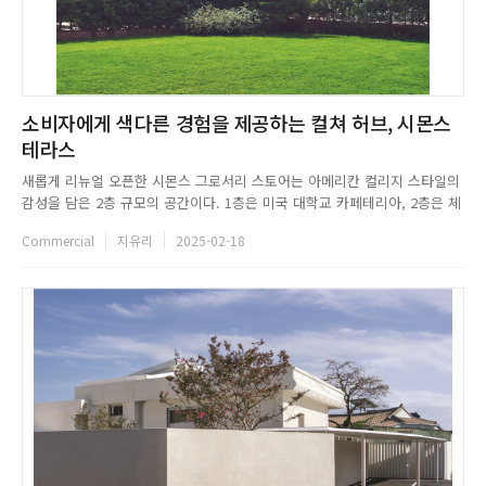
소비자에게 색다른 경험을 제공하는 컬쳐 허브, 시몬스
테라스
새롭게 리뉴얼 오픈한 시몬스 그로서리 스토어는 아메리칸 컬리지 스타일의
감성을 담은 2층 규모의 공간이다. 1층은 미국 대학교 카페테리아, 2층은 체
육관 라커룸의 이국적인 분위기를 재현했다. 실내는 높은 층고에 따른 삼각
Commercial
지유리
2025-02-18
천장, 설비 공간의 오픈 등을 활용하여 공간의 확장감을 높였다. 벽면과 선반
곳곳에는 하이틴 감성의 액자와 비디오테이프 등의 소품을 배치...