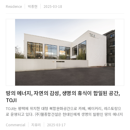
터 존, 게스트룸으로 구성되어 있으며, 각 실로 연결되는 복도의 도어는 벽체
Residence
박종현
2025-03-18
와 일체감을 이루는 히든 도어로 설계하여 미니멀한 디자인과 세련된 공간미
를 완성했다. 주방은 무늬목 가구와 히든 디자인으로 깔끔하고...
땅의 에너지, 자연의 감성, 생명의 휴식이 합일된 공간,
TOJI
TOJI는 평택에 위치한 대형 복합문화공간으로 카페, 베이커리, 레스토랑으
로 운영되고 있다. (주)웰종합건설은 현대인에게 생명의 발판인 땅의 에너지
와 자연의 감성, 생명과 휴식 등의 이미지를 TOJI에 투영시켰다. 이에 제한
Commercial
지유리
2025-03-17
된 공간 안에서 건축과 조경이 한데 어우러진 융합된 공간을 연출하였다. 1