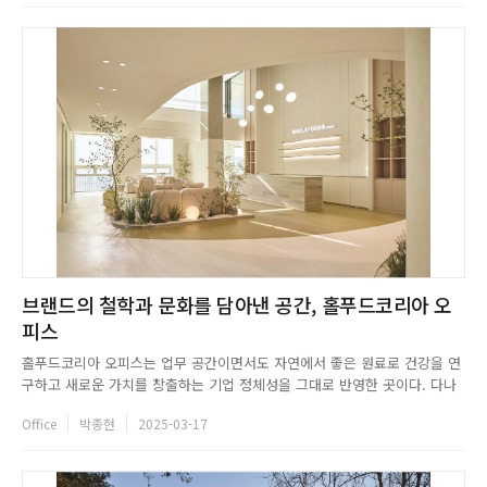
층 정문으로 이어지는 야외 정원은 TOJI의 정체성이자 메인 ...
브랜드의 철학과 문화를 담아낸 공간, 홀푸드코리아 오
피스
홀푸드코리아 오피스는 업무 공간이면서도 자연에서 좋은 원료로 건강을 연
구하고 새로운 가치를 창출하는 기업 정체성을 그대로 반영한 곳이다. 다나
함은 자연이 만들어낸 생태계, Ecophere 개념을 바탕으로 스페이스를 구성
Office
박종현
2025-03-17
하고 디자인적 언어로 풀어냈다. 다나함은 자연과의 조화를 이루며 건강한
삶을 연구하는 홀푸드코리아만의 이야기를 담아내고자 했으며, 업무에 몰...