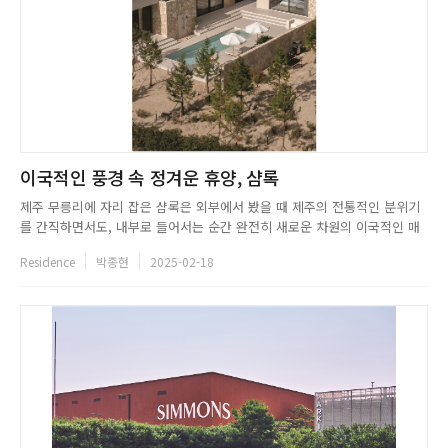
이국적인 풍경 속 정겨운 휴양, 샴록
제주 무릉리에 자리 잡은 샴록은 외부에서 봤을 때 제주의 전통적인 분위기
를 간직하면서도, 내부로 들어서는 순간 완전히 새로운 차원의 이국적인 매
력을 선사한다. 도로에서 보았을 때는 높은 담으로 둘러싸여 있어 호기심을
Residence
박종현
2025-02-18
자극하며, 내부로 발을 들이면 베이지 톤의 석재와 모던한 디자인이 조화를
이루며 신비로운 분위기를 자아내는 것이 특징이다. 샴록은 마치 지중해...