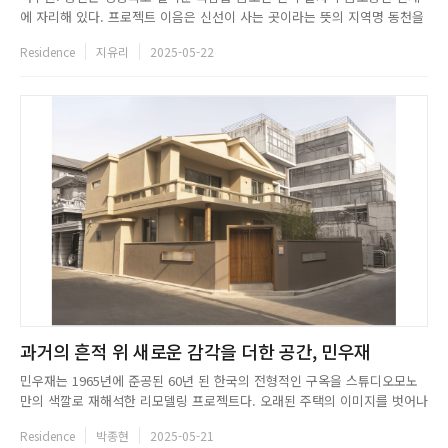
에 자리해 있다. 프로젝트 이음은 신선이 사는 곳이라는 뜻의 지역명 동천을
디자인 콘셉트로 기획해 신선의 집이라는 키워드를 스팟의 부제로 결정했다.
Residence
지유리
2025-05-22
이에 프로젝트 이음은 산세 속의 비밀스러운 안식처라는 의미를 담아 이곳을
분주한 현대 사회에서 아무것도 하지 않는 시간과 공간으로 디자인했...
과거의 흔적 위 새로운 감각을 더한 공간, 민우재
민우재는 1965년에 준공된 60년 된 한국의 전형적인 구옥을 스튜디오모노
만의 색깔로 재해석한 리모델링 프로젝트다. 오래된 주택의 이미지를 벗어나
기 위해 기초설비부터 외벽, 담장, 대문 등 외장 설계 전반을 정비했다. 특히
Residence
박종현
2025-05-21
구옥 특유의 클래식함에 동양적인 콘셉트을 더해 내외부 공간의 무드가 자연