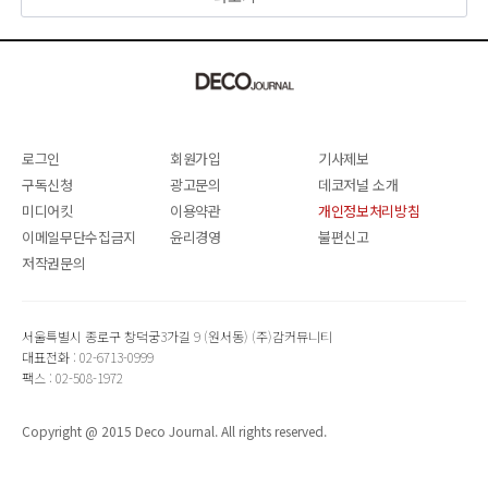
로그인
회원가입
기사제보
구독신청
광고문의
데코저널 소개
미디어킷
이용약관
개인정보처리방침
이메일무단수집금지
윤리경영
불편신고
저작권문의
서울특별시 종로구 창덕궁3가길 9 (원서동) (주)감커뮤니티
대표전화 : 02-6713-0999
팩스 : 02-508-1972
Copyright @ 2015 Deco Journal. All rights reserved.