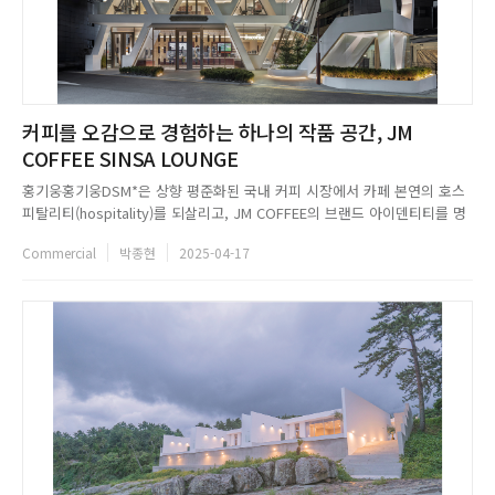
커피를 오감으로 경험하는 하나의 작품 공간, JM
COFFEE SINSA LOUNGE
홍기웅홍기웅DSM*은 상향 평준화된 국내 커피 시장에서 카페 본연의 호스
피탈리티(hospitality)를 되살리고, JM COFFEE의 브랜드 아이덴티티를 명
확히 정의하고자 했다. 생두 한 알이 커피 한 잔이 되기까지의 여정을 직접
Commercial
박종현
2025-04-17
수행하는 커피 브랜드로서의 자부심을 최근 리뉴얼한 브랜드 아이덴티티에
고스란히 담았다. 스페이스 곳곳에 오브제를 배치해 생두의...