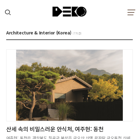
Architecture & Interior (Korea)
(776건)
산세 속의 비밀스러운 안식처, 여주현: 동천
여주현: 동천은 경상북도 칠곡군 북삼읍 금오산 산맥 끝자락 금오동천 산세