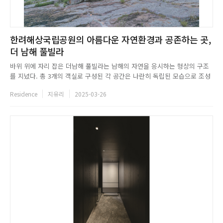
한려해상국립공원의 아름다운 자연환경과 공존하는 곳,
더 남해 풀빌라
바위 위에 자리 잡은 더남해 풀빌라는 남해의 자연을 응시하는 형상의 구조
를 지녔다. 총 3개의 객실로 구성된 각 공간은 나란히 독립된 모습으로 조성
됐다. 가장자리 하얀 외벽으로 둘러싸인 계단 입구를 따라 걸어오면 직사각
Residence
지유리
2025-03-26
형 모양의 더남해 풀빌라를 만나게 된다. 바다와 인접해 있는 이곳은 곳곳이
포토 존으로 불릴 만큼 자연 조망이 빼어나다.자연을 향해 열려있는...