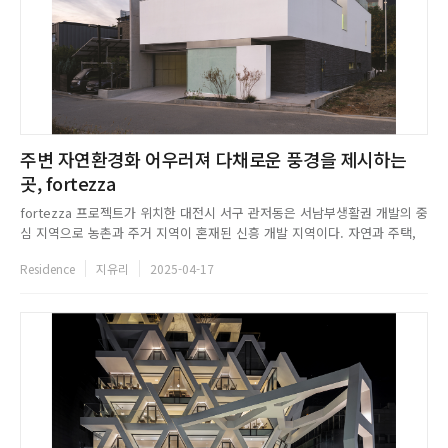
주변 자연환경화 어우러져 다채로운 풍경을 제시하는
곳, fortezza
fortezza 프로젝트가 위치한 대전시 서구 관저동은 서남부생활권 개발의 중
심 지역으로 농촌과 주거 지역이 혼재된 신흥 개발 지역이다. 자연과 주택,
그리고 아파트단지가 혼재되어 있는 도심 내 단지형 택지지구로 동쪽으로는
Residence
지유리
2025-04-17
아파트단지와 마주하고 있고, 남쪽으로는 집들이 들어서고 있었다. 서쪽과
북쪽의 부지는 현재 빈터로 남아있지만, 곧 주택으로 메워질 계획...