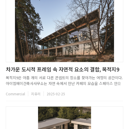
차가운 도시적 프레임 속 자연적 요소의 결합, 목적지9
목적지9은 아홉 개의 서로 다른 콘셉트의 장소를 찾아가는 여정의 공간이다.
아이엠에이건축사사무소는 자연 속에서 만난 카페의 모습을 스페이스 안으
로 투영시켜, 자연과 조화로운 건축을 기획했다. 이에 목적지9 안에 각기 다
Commercial
지유리
2025-02-25
른 콘셉트의 영역을 기획하였고, 스토리텔링에 따른 공간 디자인을 연출했
다. 방문객에게는 같은 공간에서의 다층적 경험을 선사하고 외부 자연이 ...