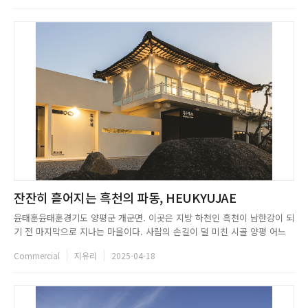
스럽게 이어지도록 의도했다. 대문에서 시작되는 일관된 마감재 사...
잔잔히 흩어지는 흑천의 파동, HEUKYUJAE
윤태훈윤태훈경기도 양평군 개군면. 이곳은 지방 하천인 흑천이 남한강이 되
기 전 마지막으로 지나는 마을이다. 사람의 손길이 덜 미친 시골 양평 어느
작은 마을에 한 작가의 꿈을 담은 카페가 자리 잡았다. 건축주는 자신이 태어
Commercial
지유리
2025-04-18
나 자란 곳에 지어진 아버지의 옛 한옥 건물을 전통과 현대의 미를 살린 새로
운 공간으로 만들고 싶었다. 스페이스닷은 건축주와의 소통을 통...