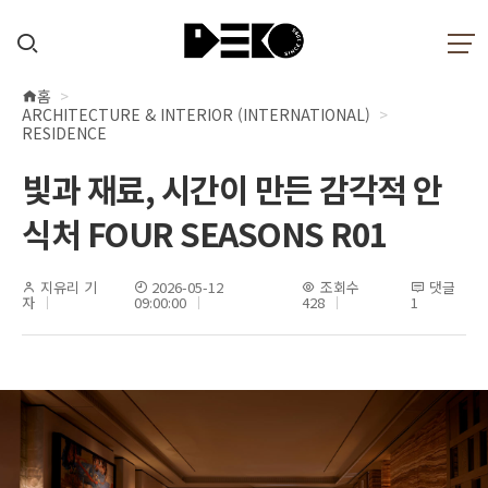
홈
현
ARCHITECTURE & INTERIOR (INTERNATIONAL)
재
RESIDENCE
위
빛과 재료, 시간이 만든 감각적 안
치
식처 FOUR SEASONS R01
지유리 기
2026-05-12
조회수
댓글
자
09:00:00
428
1