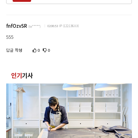
력
댓
글
fnfOzvSR
IP (122.136.X.X)
02:06:53
(te*****)
정
555
렬
답글
작성
0
0
인기
기사