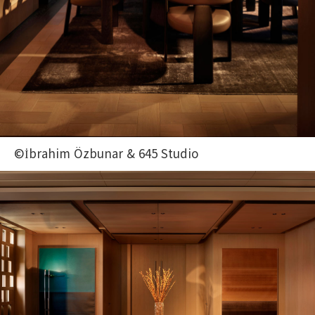
©İbrahim Özbunar & 645 Studio