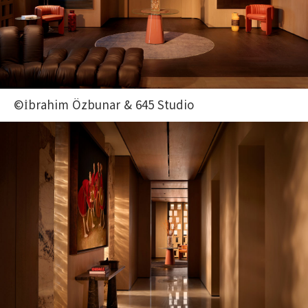
©İbrahim Özbunar & 645 Studio