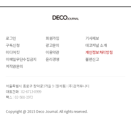
로그인
회원가입
기사제보
구독신청
광고문의
데코저널 소개
미디어킷
이용약관
개인정보처리방침
이메일무단수집금지
윤리경영
불편신고
저작권문의
서울특별시 종로구 창덕궁3가길 9 (원서동) (주)감커뮤니티
대표전화 : 02-6713-0999
팩스 : 02-508-1972
Copyright @ 2015 Deco Journal. All rights reserved.