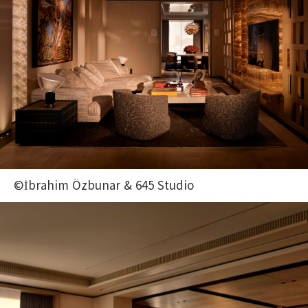
©İbrahim Özbunar & 645 Studio