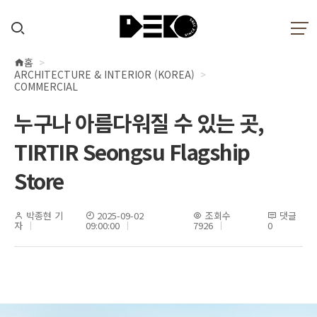
홈
현
ARCHITECTURE & INTERIOR (KOREA)
재
COMMERCIAL
위
누구나 아름다워질 수 있는 곳,
치
TIRTIR Seongsu Flagship
Store
박종현 기
2025-09-02
조회수
댓글
자
09:00:00
7926
0