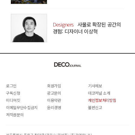
Designers
사물로 확장된 공간의
경험: 디자이너 이상혁
SANGHYEOK LEE
로그인
회원가입
기사제보
구독신청
광고문의
데코저널 소개
미디어킷
이용약관
개인정보처리방침
이메일무단수집금지
윤리경영
불편신고
저작권문의
서울특별시 종로구 창덕궁3가길 9 (원서동) (주)감커뮤니티