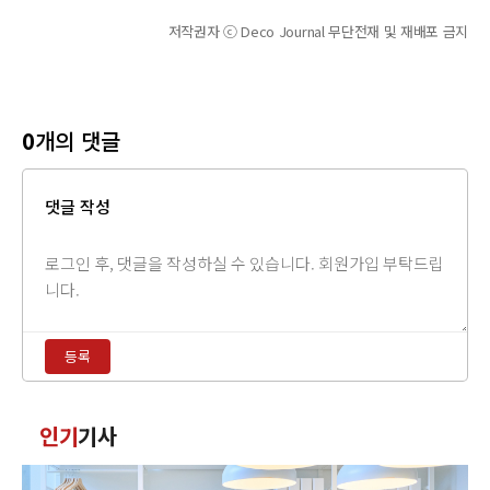
저작권자 ⓒ Deco Journal 무단전재 및 재배포 금지
0
개의 댓글
댓글 작성
댓
글
내
용
등록
입
력
댓
인기
기사
글
정