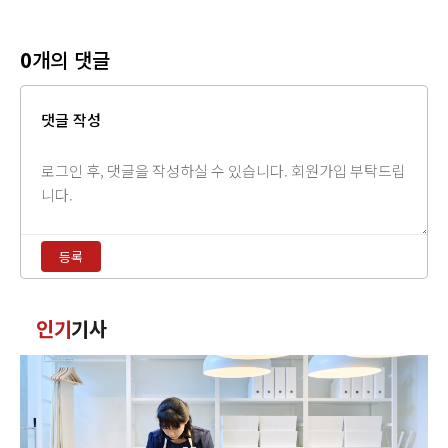
0
개의 댓글
댓글 작성
댓
글
내
용
등록
입
력
댓
인기
기사
글
정
렬