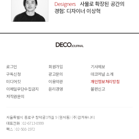
Designers
사물로 확장된 공간의
경험: 디자이너 이상혁
SANGHYEOK LEE
로그인
회원가입
기사제보
구독신청
광고문의
데코저널 소개
미디어킷
이용약관
개인정보처리방침
이메일무단수집금지
윤리경영
불편신고
저작권문의
서울특별시 종로구 창덕궁3가길 9 (원서동) (주)감커뮤니티
대표전화 : 02-6713-0999
팩스 : 02-508-1972