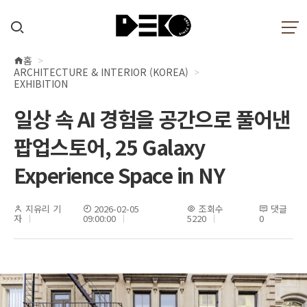
홈
현
ARCHITECTURE & INTERIOR (KOREA)
재
EXHIBITION
위
일상 속 AI 경험을 공간으로 풀어낸
치
팝업스토어, 25 Galaxy
Experience Space in NY
지유리 기
2026-02-05
조회수
댓글
자
09:00:00
5220
0