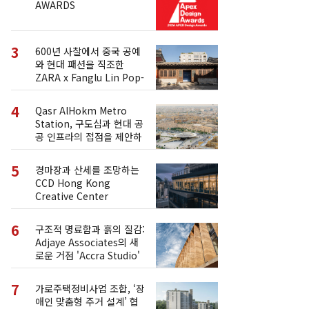
AWARDS
3
600년 사찰에서 중국 공예
와 현대 패션을 직조한
ZARA x Fanglu Lin Pop-
Up
4
Qasr AlHokm Metro
Station, 구도심과 현대 공
공 인프라의 접점을 제안하
다
5
경마장과 산세를 조망하는
CCD Hong Kong
Creative Center
6
구조적 명료함과 흙의 질감:
Adjaye Associates의 새
로운 거점 'Accra Studio'
7
가로주택정비사업 조합, ‘장
애인 맞춤형 주거 설계’ 협