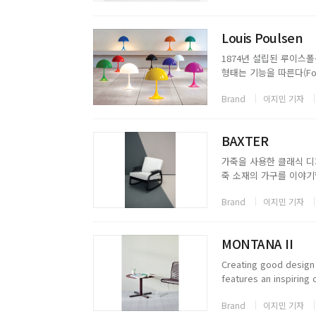
Louis Poulsen
1874년 설립된 루이스
형태는 기능을 따른다(Form
다양한 조명들을 생산해왔
Brand
이지민 기자
제품은 디자인과 기능성 모
BAXTER
가죽을 사용한 클래식 디자
죽 소재의 가구를 이야기할 때
랜드를 설립한 이래로 고
Brand
이지민 기자
들어오고 있다. 최고의 가
MONTANA II
Creating good design
features an inspiring
Denmark. The system 
Brand
이지민 기자