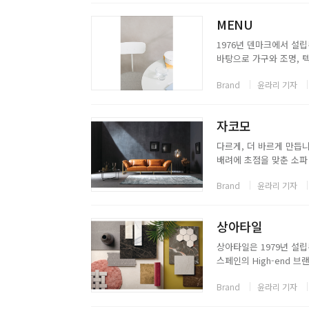
MENU
1976년 덴마크에서 설립
바탕으로 가구와 조명, 
Menu는 간결함이라는 
Brand
윤라리 기자
축가들과 함께 협업하며,
자코모
다르게, 더 바르게 만듭
배려에 초점을 맞춘 소파 
노력해왔다. 국내 가구 
Brand
윤라리 기자
하고 이를 토대로 기능성과
상아타일
상아타일은 1979년 설
스페인의 High-end 
완성도를 높여주는 명품
Brand
윤라리 기자
시했다는 평을 받으며, 인