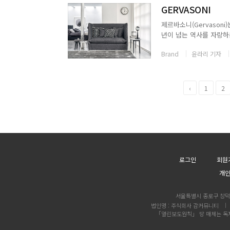
GERVASONI
제르바소니(Gervasoni)는 
년이 넘는 역사를 자랑하
아름다움과 수공으로 제품
Brand
윤라리 기자
정신, 핸드 메이드 그...
‹
1
2
로그인
회원
개
서울특별시 종로구 창덕궁
법인명 : 주식회사 감커뮤니티
「열린보도원칙」 당 매체는 독자