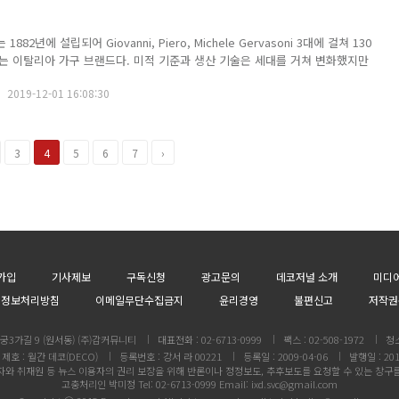
1882년에 설립되어 Giovanni, Piero, Michele Gervasoni 3대에 걸쳐 130
는 이탈리아 가구 브랜드다. 미적 기준과 생산 기술은 세대를 거쳐 변화했지만
을 완성하는 열정은 변하지 않았다. 브랜드가 추구하는 것은 자연 소재, 장인
2019-12-01 16:08:30
3
4
5
6
7
›
가입
기사제보
구독신청
광고문의
데코저널 소개
미디
인정보처리방침
이메일무단수집금지
윤리경영
불편신고
저작권
3가길 9 (원서동) (주)감커뮤니티
대표전화 : 02-6713-0999
팩스 : 02-508-1972
청
제호 : 월간 데코(DECO)
등록번호 : 강서 라 00221
등록일 : 2009-04-06
발행일 : 201
와 취재원 등 뉴스 이용자의 권리 보장을 위해 반론이나 정정보도, 추후보도를 요청할 수 있는 창구
고충처리인 박미정 Tel: 02-6713-0999 Email: ixd.svc@gmail.com