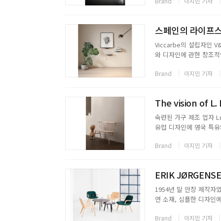
Brand
이지민 기자
Collection을 선보이며, 
스페인의 라이프스타
Viccarbe의 설립자인 V
와 디자인에 관한 창조적
닉한 지중해 제품을 만드는
Brand
이지민 기자
본사는 1년에 300일 이상.
숙련된 가구 제조 업자 Luc
유럽 디자인에 영국 특유의
의 미드센추리 모던 가구를
Brand
이지민 기자
가구를 디자인하며 생산하는
ERIK JØRGENS
1954년 말 안장 제작자였
연 소재, 심플한 디자인
는 Hans J. Wegner의 O
Brand
이지민 기자