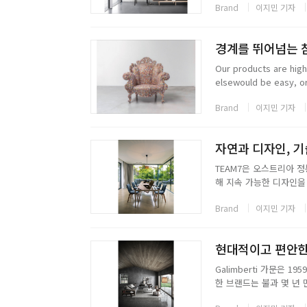
Brand
이지민 기자
furniture는 호기심, 혁신
경계를 뛰어넘는 참
Our products are high
elsewould be easy, or
Brand
이지민 기자
TEAM7은 오스트리아 정
해 지속 가능한 디자인을
을 결합하여 독특하고 개
Brand
이지민 기자
을 개선하기 위해 늘 노력
현대적이고 편안한,
Galimberti 가문은 
한 브랜드는 불과 몇 년 
의 성공을 상징하는 슬로