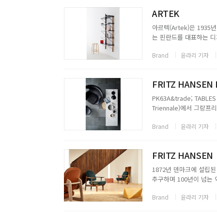
ARTEK
아르텍(Artek)은 19
는 핀란드를 대표하는 디자이너
글릭센(Maire Gullich
Brand
윤라리 기자
의...
FRITZ HANSEN I
PK63A&trade; TABL
Triennale)에서 그
있는 디자인은 이상적인 의자
Brand
윤라리 기자
틸...
FRITZ HANSEN
1872년 덴마크에 설립된 프
추구하며 100년이 넘는
크 디자인의 거장 Arne Jaco
Brand
윤라리 기자