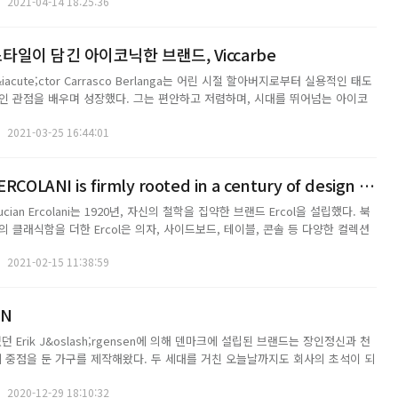
2021-04-14 18:25:36
뛰...
일이 담긴 아이코닉한 브랜드, Viccarbe
&iacute;ctor Carrasco Berlanga는 어린 시절 할아버지로부터 실용적인 태도
인 관점을 배우며 성장했다. 그는 편안하고 저렴하며, 시대를 뛰어넘는 아이코
 것을 목표로 했고, 오늘날 우리가 알고 있는 Viccarbe를 설립했다. 브랜드의
2021-03-25 16:44:01
..
The vision of L. ERCOLANI is firmly rooted in a century of design tradition
ian Ercolani는 1920년, 자신의 철학을 집약한 브랜드 Ercol을 설립했다. 북
 클래식함을 더한 Ercol은 의자, 사이드보드, 테이블, 콘솔 등 다양한 컬렉션
 제작하며 많은 이들에게 사랑 받았다. 설립자 Ercolani는 아름답고 정직한
2021-02-15 11:38:59
 ...
EN
던 Erik J&oslash;rgensen에 의해 덴마크에 설립된 브랜드는 장인정신과 천
에 중점을 둔 가구를 제작해왔다. 두 세대를 거친 오늘날까지도 회사의 초석이 되
x, Poul M. Volther의 Corona, Erik J&oslash;rgensen의 마스터피스인 ...
2020-12-29 18:10:32