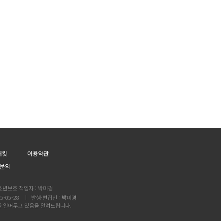
어킷
이용약관
문의
소년보호 책임자 : 박미경
5-05-28
발행·편집인 : 박미경
를 열어두고 있음을 알려드립니다.