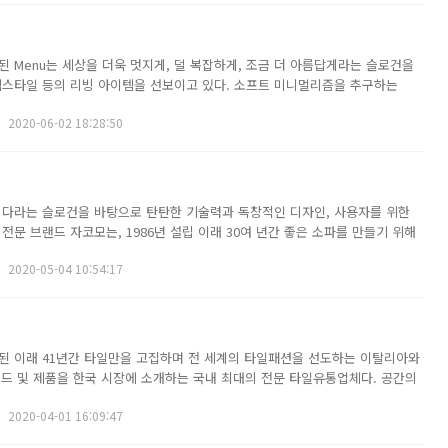
된 Menu는 세상을 더욱 멋지게, 덜 복잡하게, 조금 더 아름답게라는 슬로건을
텍스타일 등의 리빙 아이템을 선보이고 있다. 소프트 미니멀리즘을 추구하는
디자인 철학을 내세운다. 전 세계적으로 활약하는 다양한 분야의 디자이너 및 건
2020-06-02 18:28:50
 감각적인 스칸디나비안 감성을...
니다라는 슬로건을 바탕으로 탄탄한 기술력과 독창적인 디자인, 사용자를 위한
전문 브랜드 자코모는, 1986년 설립 이래 30여 년간 좋은 소파를 만들기 위해
브랜드에서는 매우 드물게 자체 RD센터를 운영하며 글로벌 가구 트렌드를 분석
2020-05-04 10:54:17
 심미성을 갖춘 제품을 꾸...
립된 이래 41년간 타일만을 고집하며 전 세계의 타일패션을 선도하는 이탈리아와
브랜드 및 제품을 한국 시장에 소개하는 국내 최대의 전문 타일유통업체다. 공간의
 타일과 위생도기를 대표로 하는 상아타일은 타일문화의 새로운 패러다임을 제
2020-04-01 16:09:47
간과 환경의 조화를 생각하는...