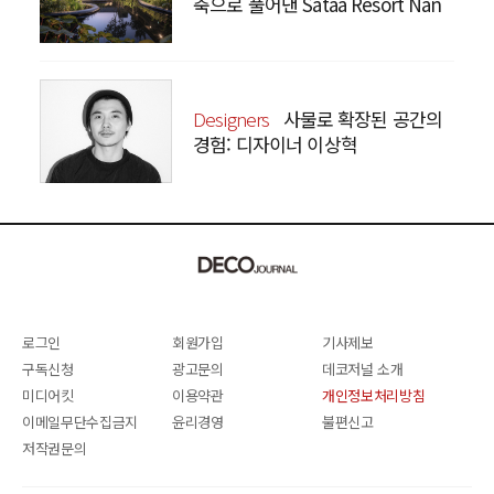
축으로 풀어낸 Sataa Resort Nan
Designers
사물로 확장된 공간의
경험: 디자이너 이상혁
SANGHYEOK LEE
로그인
회원가입
기사제보
구독신청
광고문의
데코저널 소개
미디어킷
이용약관
개인정보처리방침
이메일무단수집금지
윤리경영
불편신고
저작권문의