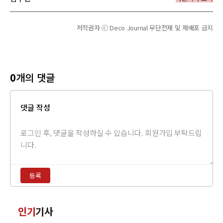
저작권자 ⓒ Deco Journal 무단전재 및 재배포 금지
0
개의 댓글
댓글 작성
댓
글
내
용
등록
입
력
댓
인기
기사
글