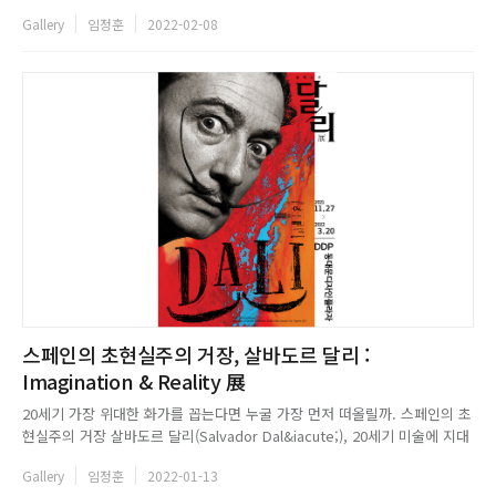
리는 눈물의 의미는 무엇일까? 한때 대한민국을 떠들썩하게 했던 한 사건과
Gallery
임정훈
2022-02-08
연루되어 언론의집중적인 주목을 받으며 대중들에게 알려진 로이 리히텐슈
타인(Roy Lichtenstein, 1923-1997). 리히텐슈...
스페인의 초현실주의 거장, 살바도르 달리 :
Imagination & Reality 展
20세기 가장 위대한 화가를 꼽는다면 누굴 가장 먼저 떠올릴까. 스페인의 초
현실주의 거장 살바도르 달리(Salvador Dal&iacute;), 20세기 미술에 지대
한영향을 끼친 초현실주의 화가 살바도르 달리보다 큰 족적을 남긴 미술가는
Gallery
임정훈
2022-01-13
거의 없을 것이다. 달리는 1904년 스페인 카탈루냐의 소도시 피게레스에서