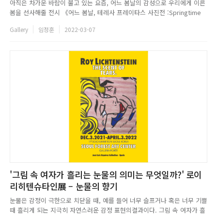
아직은 차가운 바람이 불고 있는 요즘, 어느 봄날의 감성으로 우리에게 이른
봄을 선사해줄 전시 《어느 봄날, 테레사 프레이타스 사진전 :Springtime
Delight》이 오는 4월 24일까지 성황리 열리고 있다. 1990년 포르투갈의
Gallery
임정훈
2022-03-07
밝고 화창한 도시 리스본 출신의 포토그래퍼이자 콘텐츠 크리에이터 테레사
프레이타스. 여전히 자신의 고향에 기반을 두고 다...
'그림 속 여자가 흘리는 눈물의 의미는 무엇일까?' 로이
리히텐슈타인展 – 눈물의 향기
눈물은 감정이 극한으로 치닫을 때, 예를 들어 너무 슬프거나 혹은 너무 기쁠
때 흘리게 되는 지극히 자연스러운 감정 표현의결과이다. 그림 속 여자가 흘