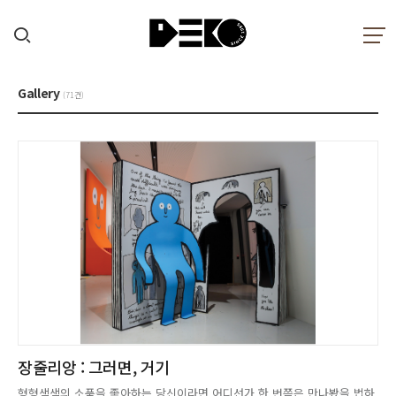
Gallery
(71건)
장줄리앙 : 그러면, 거기
형형색색의 소품을 좋아하는 당신이라면 어디선가 한 번쯤은 만나봤을 법하