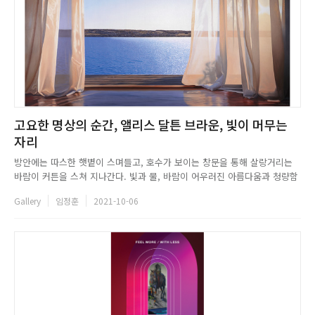
고요한 명상의 순간, 앨리스 달튼 브라운, 빛이 머무는
자리
방안에는 따스한 햇볕이 스며들고, 호수가 보이는 창문을 통해 살랑거리는
바람이 커튼을 스쳐 지나간다. 빛과 물, 바람이 어우러진 아름다움과 청량함
이 느껴지는 풍경을 감상하다가, 사진이 아닌 그림이라는 사실에 놀라게 된
Gallery
임정훈
2021-10-06
다. 미국 뉴욕주 이타카를 기반으로 작업해온 앨리스 달튼 브라운은 사실주
의를 대표하는 화가로서, 지난 50여 년간 빛을 주제로 섬세한 붓 터치...