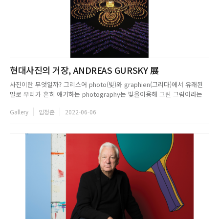
현대사진의 거장, ANDREAS GURSKY 展
사진이란 무엇일까? 그리스어 photo(빛)와 graphien(그리다)에서 유래된
말로 우리가 흔히 얘기하는 photography는 빛을이용해 그린 그림이라는
의미를 가지고 있다. 디지털 사진이라는 개념이 없던 옛날에는 카메라가 있
Gallery
임정훈
2022-06-06
어야 사진을 접할 수 있었고, 필름을 사용해 다소 전문적인 영역에부딪혀 어
려움을 느끼기도 했다. 현상, 인화를 위해 사진관, 현...