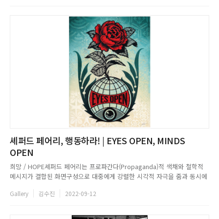
셰퍼드 페어리, 행동하라! | EYES OPEN, MINDS
OPEN
희망 / HOPE셰퍼드 페어리는 프로파간다(Propaganda)적 색채와 철학적
메시지가 결합된 화면구성으로 대중에게 강렬한 시각적 자극을 줌과 동시에
사회의 문제 인식을 제기한다. 1997년부터 2017년까지 제작된 포스터 작업
Gallery
김수진
2022-09-12
은 유명인들의 초상화를 비롯해 평등, 반전, 인권, 환경 등의 주제로 원색의
색감과 단순 명료한 구성을 통해직설적으로 메시지를 전...