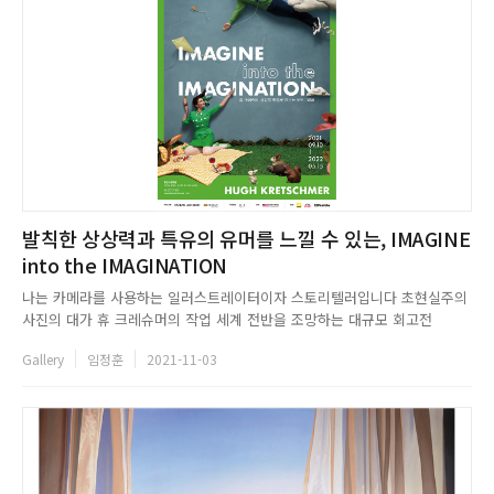
발칙한 상상력과 특유의 유머를 느낄 수 있는, IMAGINE
into the IMAGINATION
나는 카메라를 사용하는 일러스트레이터이자 스토리텔러입니다 초현실주의
사진의 대가 휴 크레슈머의 작업 세계 전반을 조망하는 대규모 회고전
《IMAGINE into the IMAGINATION》 展이 호반아트리움에서 열리고 있
Gallery
임정훈
2021-11-03
다. 포토샵을 통한 보정작업이 보편화 된 현대 사진 작업에서 치밀한 사전 계
획과 스케치, 현장 세팅을통해 아날로그 방식의 연극적인 장치들...