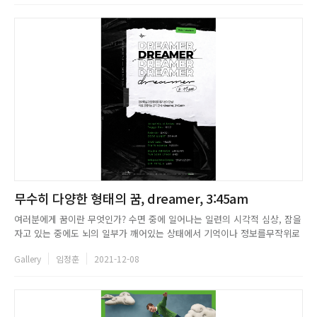
태어났다. 그가 태어나기 전, 세상을 떠난 형...
무수히 다양한 형태의 꿈, dreamer, 3:45am
여러분에게 꿈이란 무엇인가? 수면 중에 일어나는 일련의 시각적 심상, 잠을
자고 있는 중에도 뇌의 일부가 깨어있는 상태에서 기억이나 정보를무작위로
자동 재생하는 것이라는 의미를 가진 꿈은 사람들마다 내용이 제각각이고 무
Gallery
임정훈
2021-12-08
수히 다양한 형태를 띤다. 롯데뮤지엄이 이런 꿈을 주제로 현대시각예술의
다양한 변주로 구성된 공감각적 전시 《dreamer, 3:45am》 ...