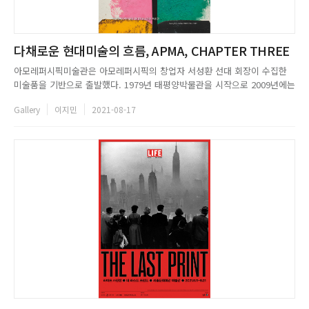
다채로운 현대미술의 흐름, APMA, CHAPTER THREE
아모레퍼시픽미술관은 아모레퍼시픽의 창업자 서성환 선대 회장이 수집한
미술품을 기반으로 출발했다. 1979년 태평양박물관을 시작으로 2009년에는
아모레퍼시픽미술관(APMA, Amorepacific Museum of Art)으로 명칭을
Gallery
이지민
2021-08-17
바꾸고, 고미술과 현대미술을 아우르는 미술관으로써 전시와 연구, 출판 등
다양한 활동을 펼쳐왔다. 2018년 아모레퍼시픽미술...