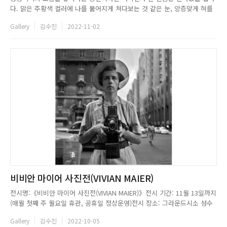
다. 맑은 주황색 컬러에 나를 뚫어지게 쳐다보는 것 같은 눈, 앙증맞게 혀를
내민 얼굴 모양, 숯 검댕이 눈썹과 콧수염. 이쯤에서 떠오르는 이미지가 있다
Gallery
김수진
2022-11-02
면, 맞다. 바로 그의 작품이다. 단순한 그림체와 화려한 컬러감을 뽐내는 장
줄리앙(JEAN JULLIEN)의 작품이 담긴 컵, 접시, ...
비비안 마이어 사진전(VIVIAN MAIER)
전시명:《비비안 마이어 사진전(VIVIAN MAIER)》전시 기간: 11월 13일까지
(매월 첫째 주 월요일 휴관, 공휴일 정상운영)전시 장소: 그라운드시소 성수
(서울시 성동구 아차산로17길 49 생각공장 지하1층)전시 시간: 오전 10시부
Gallery
김수진
2022-10-05
터 오후 7시까지 (입장 마감: 오후 6시)문의: 070-4107-7278...