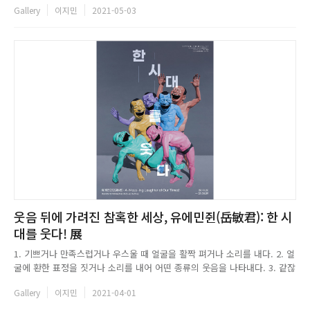
Gallery
이지민
2021-05-03
통해 선보였다. 캔버스 위에 그림을 그리는 기존의 회화 방식과 달리 영화배
우와 같은 유명인의 초상을 아이콘으로 만들거나 공산품의 상품 ...
웃음 뒤에 가려진 참혹한 세상, 유에민쥔(岳敏君): 한 시
대를 웃다! 展
1. 기쁘거나 만족스럽거나 우스울 때 얼굴을 활짝 펴거나 소리를 내다. 2. 얼
굴에 환한 표정을 짓거나 소리를 내어 어떤 종류의 웃음을 나타내다. 3. 같잖
게 여기어 경멸하다. 웃다라는 단어를 검색했을 때 표준국어대사전에서 정의
Gallery
이지민
2021-04-01
하는 뜻이다. 우리는 누군가의 웃음에서 단순히 기쁨과 행복만을 발견하진
않을 것이다. 웃음에는 다양하고 복잡하게 얽힌 수많은 감정이...