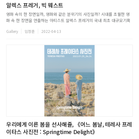
알렉스 프레거, 빅 웨스트
영화 속의 한 장면일까, 영화와 같은 분위기의 사진일까? 시대를 초월한 영
화 속 한 장면을 연출하는 아티스트 알렉스 프레거의 국내 최초 대규모기획
전 《알렉스 프레거, 빅 웨스트》가 롯데뮤지엄에서 성황리에 개최되고 있
Gallery
임정훈
2022-04-13
다. 이번 전시에서는 함축된 순간의 경계를 넘어 시대를 초월한 감정을농밀
하게 녹여낸 알렉스 프레거의 초기작부터 신작까지 100여 점의 사진과 영...
우리에게 이른 봄을 선사해줄, 《어느 봄날, 테레사 프레
이타스 사진전 : Springtime Delight》