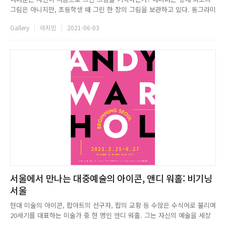
그림은 아니지만, 초등학생 때 그린 한 장의 그림을 보관하고 있다. 동그라미
와 네모로 이루어진 정체불명의 사람과 하늘을 날아다니고 바닷속을 달리는
Gallery
이지민
2021-06-03
자동차, 색연필과 크레파스로 형형색색 칠해진 화려한 그림은 어느 누가 봐
도 어린아이가 그린 작품이었다. 나름의 미래도시로 추측되는 그림의 전...
서울에서 만나는 대중예술의 아이콘, 앤디 워홀: 비기닝
서울
현대 미술의 아이콘, 팝아트의 선구자, 팝의 교황 등 수많은 수식어로 불리며
20세기를 대표하는 미술가 중 한 명인 앤디 워홀. 그는 자신의 예술을 세상
의 거울이라 말하며 동시대 문화와 사회에 대한 날카로운 통찰력을 작품을