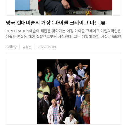
영국 현대미술의 거장 : 마이클 크레이그 마틴 展
EXPLORATION예술의 해답을 찾아가는 여정 마이클 크레이그 마틴의작업은
예술의 본질에 대한 질문으로부터 시작됐다. 그는 예일대 재학 시절, 1960년
대 성행했던 미술사의 일환인 다다이즘, 미니멀리즘, 팝 아트와 같은 현대미
Gallery
임정훈
2022-05-09
술사를 섭렵하게 된다. 마르셀 뒤샹에게 바톤을 이어받아사물과 이미지 사이
의 관계를 탐구하며 얻어낸 해답은작가의 작품 세계의 근간인 ...