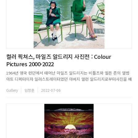
컬러 픽쳐스, 마일즈 알드리지 사진전 : Colour
Pictures 2000-2022
1964년 영국 런던에서 태어난 마일즈 알드리지는 비틀즈와 엘튼 존의 앨범
아트 디렉터이자 일러스트레이터였던 아버지 앨런 알드리지로부터사진을 배
웠다. 그래픽 디자인을 전공하고 초기에 일러스트레이터와 뮤직비디오 감독
Gallery
임정훈
2022-07-06
으로 활동했으나, 취미로 촬영한 여자친구의 프로필 사진이 보그 에디터의
눈에 띄게 되면서 패션 사진작가의 길로 들어서게 된다. 패션 사진작가로
왕...