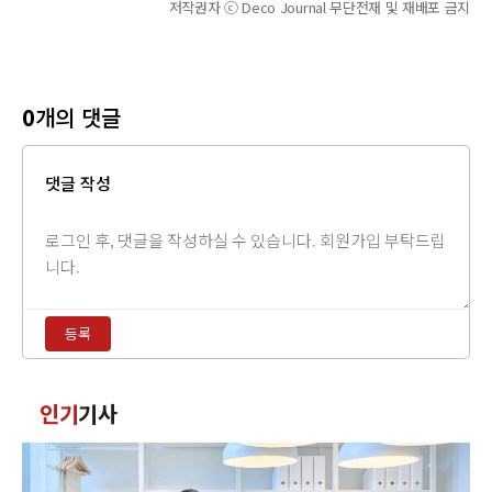
저작권자 ⓒ Deco Journal 무단전재 및 재배포 금지
0
개의 댓글
댓글 작성
댓
글
내
용
등록
입
력
댓
인기
기사
글
정
렬