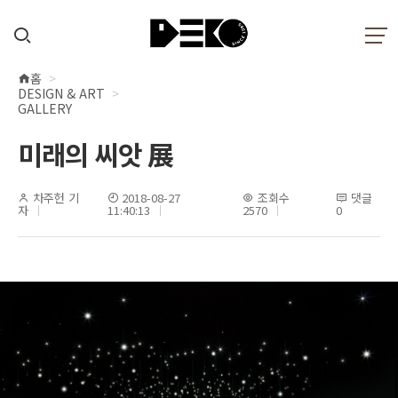
홈
현
DESIGN & ART
재
GALLERY
위
미래의 씨앗 展
치
차주헌 기
2018-08-27
조회수
댓글
자
11:40:13
2570
0