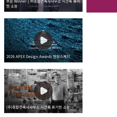
부문 Winner | ㈜종합건축사사무소 시건축 류기
현 소장
2026 APEX Design Awards 현장스케치
(주)종합건축사사무소 시건축 류기현 소장