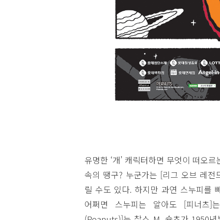
유명한 ‘개’ 캐릭터하면 무엇이 떠오르는
속의 땡구? 누군가는 [리그 오브 레전
릴 수도 있다. 하지만 과연 스누피를 빼
어쩌면 스누피는 알아도 [피너츠]
(Peanuts)]는 찰스 M. 슐츠가 19