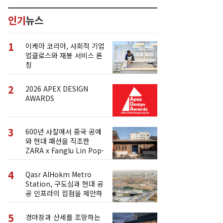
인기
뉴스
1
이케아 코리아, 사회적 기업
업클로스와 재봉 서비스 론
칭
2
2026 APEX DESIGN
AWARDS
3
600년 사찰에서 중국 공예
와 현대 패션을 직조한
ZARA x Fanglu Lin Pop-
Up
4
Qasr AlHokm Metro
Station, 구도심과 현대 공
공 인프라의 접점을 제안하
다
5
경마장과 산세를 조망하는