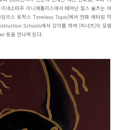
미국 미네소타주 미니애폴리스에서 태어난 찰스 슐츠는 어
리스 토픽스 Timeless Topix]에서 만화 레터링 작
truction Schools에서 강의를 하며 [피너츠]의 모델
urer 등을 만나게 된다.