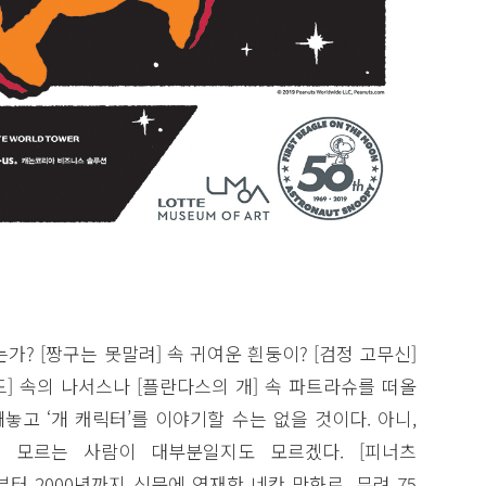
가? [짱구는 못말려] 속 귀여운 흰둥이? [검정 고무신]
드] 속의 나서스나 [플란다스의 개] 속 파트라슈를 떠올
놓고 ‘개 캐릭터’를 이야기할 수는 없을 것이다. 아니,
는 모르는 사람이 대부분일지도 모르겠다. [피너츠
50년부터 2000년까지 신문에 연재한 네칸 만화로, 무려 75