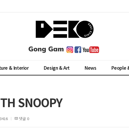
ture & Interior
Design & Art
News
People 
ITH SNOOPY
3416
댓글 0