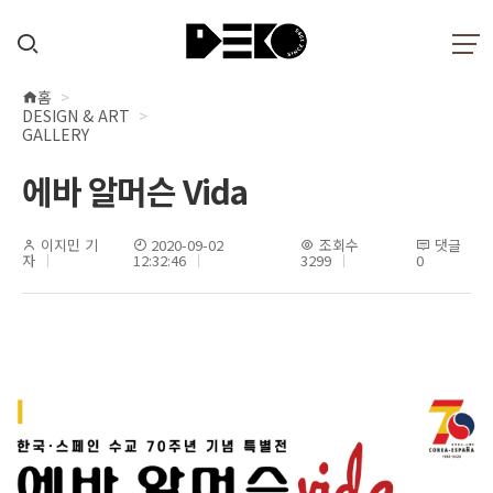
홈
현
DESIGN & ART
재
GALLERY
위
에바 알머슨 Vida
치
이지민 기
2020-09-02
조회수
댓글
자
12:32:46
3299
0