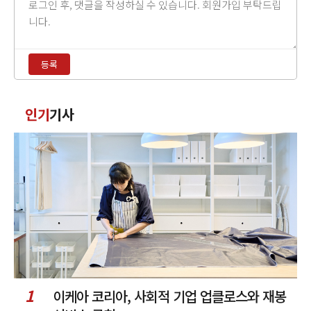
댓
글
내
용
등록
입
력
댓
인기
기사
글
정
렬
1
이케아 코리아, 사회적 기업 업클로스와 재봉