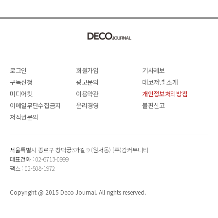
로그인
회원가입
기사제보
구독신청
광고문의
데코저널 소개
미디어킷
이용약관
개인정보처리방침
이메일무단수집금지
윤리경영
불편신고
저작권문의
서울특별시 종로구 창덕궁3가길 9 (원서동) (주)감커뮤니티
대표전화 : 02-6713-0999
팩스 : 02-508-1972
Copyright @ 2015 Deco Journal. All rights reserved.