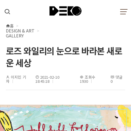
홈
현
DESIGN & ART
재
GALLERY
위
로즈 와일리의 눈으로 바라본 새로
치
운 세상
이지민 기
2021-02-10
조회수
댓글
자
18:45:18
1930
0