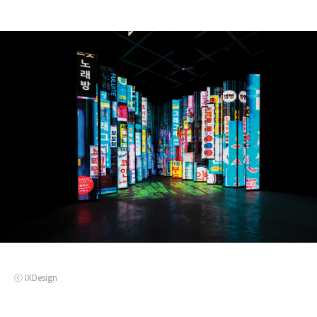
ⓒ IXDesign