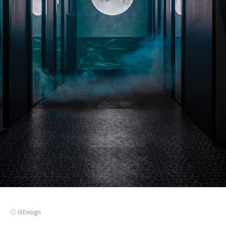
ⓒ IXDesign