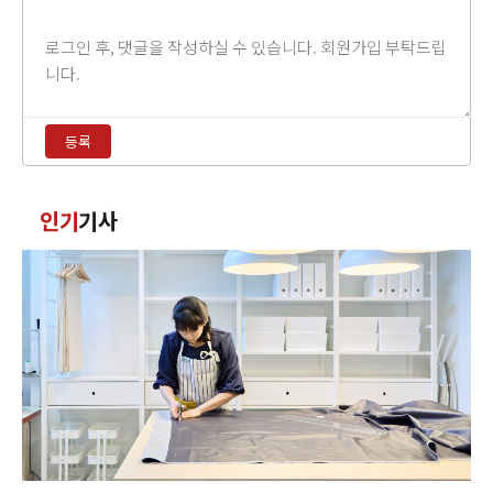
댓
글
내
용
등록
입
력
댓
인기
기사
글
정
렬