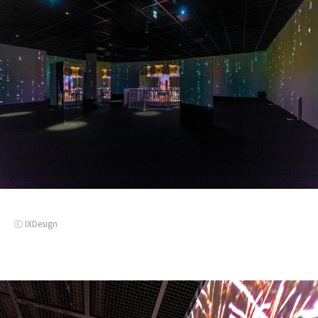
ⓒ IXDesign