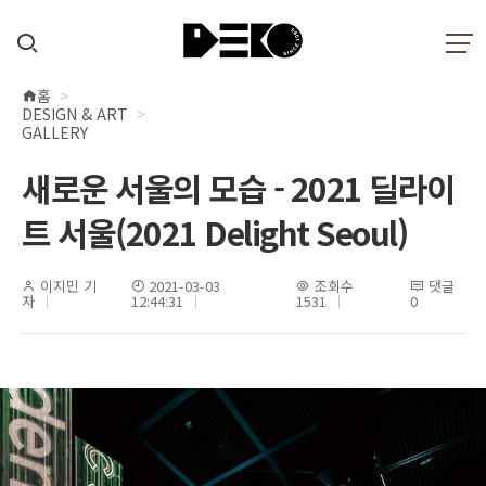
홈
현
DESIGN & ART
재
GALLERY
위
새로운 서울의 모습 - 2021 딜라이
치
트 서울(2021 Delight Seoul)
이지민 기
2021-03-03
조회수
댓글
자
12:44:31
1531
0