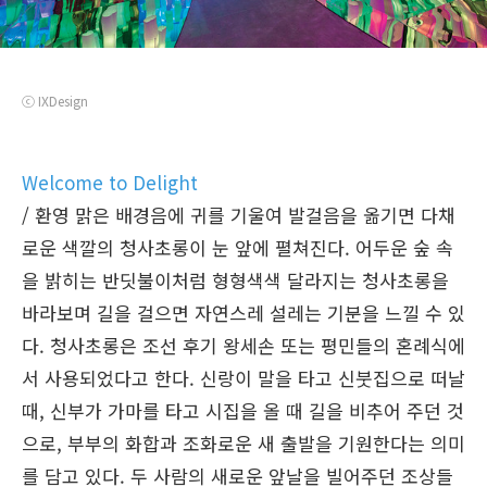
ⓒ IXDesign
Welcome to Delight
/ 환영 맑은 배경음에 귀를 기울여 발걸음을 옮기면 다채
로운 색깔의 청사초롱이 눈 앞에 펼쳐진다. 어두운 숲 속
을 밝히는 반딧불이처럼 형형색색 달라지는 청사초롱을
바라보며 길을 걸으면 자연스레 설레는 기분을 느낄 수 있
다. 청사초롱은 조선 후기 왕세손 또는 평민들의 혼례식에
서 사용되었다고 한다. 신랑이 말을 타고 신붓집으로 떠날
때, 신부가 가마를 타고 시집을 올 때 길을 비추어 주던 것
으로, 부부의 화합과 조화로운 새 출발을 기원한다는 의미
를 담고 있다. 두 사람의 새로운 앞날을 빌어주던 조상들