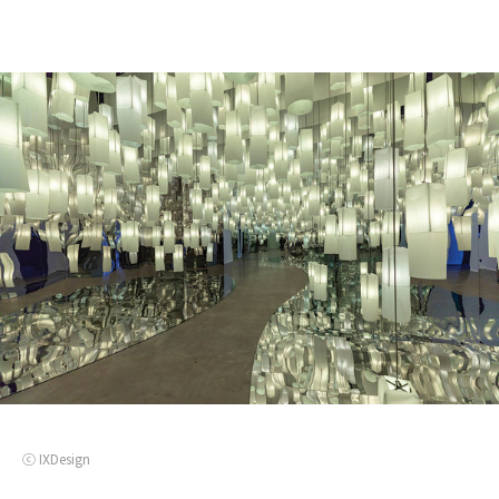
ⓒ IXDesign