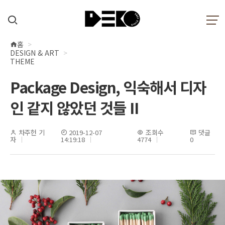
홈
현
DESIGN & ART
재
THEME
위
Package Design, 익숙해서 디자
치
인 같지 않았던 것들 II
차주헌 기
2019-12-07
조회수
댓글
자
14:19:18
4774
0