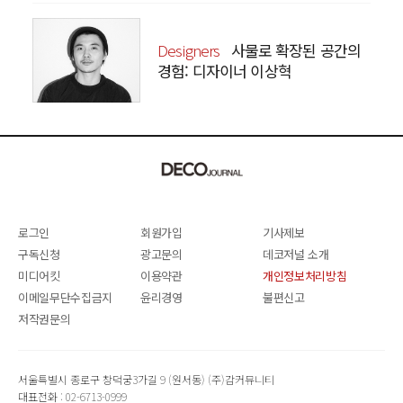
Designers
사물로 확장된 공간의
경험: 디자이너 이상혁
SANGHYEOK LEE
로그인
회원가입
기사제보
구독신청
광고문의
데코저널 소개
미디어킷
이용약관
개인정보처리방침
이메일무단수집금지
윤리경영
불편신고
저작권문의
서울특별시 종로구 창덕궁3가길 9 (원서동) (주)감커뮤니티
대표전화 : 02-6713-0999