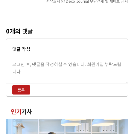
저작권자 ⓒ Deco Journal 무단전재 및 재배포 금지
0
개의 댓글
댓글 작성
댓
글
내
용
등록
입
력
댓
인기
기사
글
정
렬