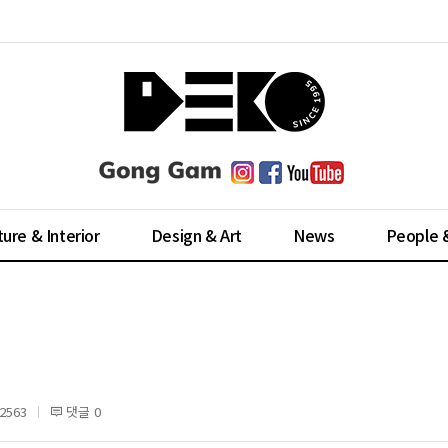
ture & Interior
Design & Art
News
People 
2563
댓글 0