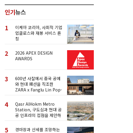
인기
뉴스
1
이케아 코리아, 사회적 기업
업클로스와 재봉 서비스 론
칭
2
2026 APEX DESIGN
AWARDS
3
600년 사찰에서 중국 공예
와 현대 패션을 직조한
ZARA x Fanglu Lin Pop-
Up
4
Qasr AlHokm Metro
Station, 구도심과 현대 공
공 인프라의 접점을 제안하
다
5
경마장과 산세를 조망하는