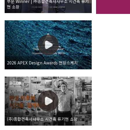
부문 Winner | ㈜종합건축사사무소 시건축 류기
현 소장
2026 APEX Design Awards 현장스케치
(주)종합건축사사무소 시건축 류기현 소장