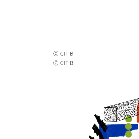
Ⓒ GIT B
Ⓒ GIT B