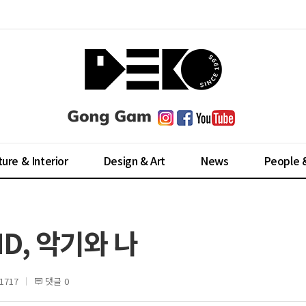
ture & Interior
Design & Art
News
People 
ND, 악기와 나
1717
댓글 0