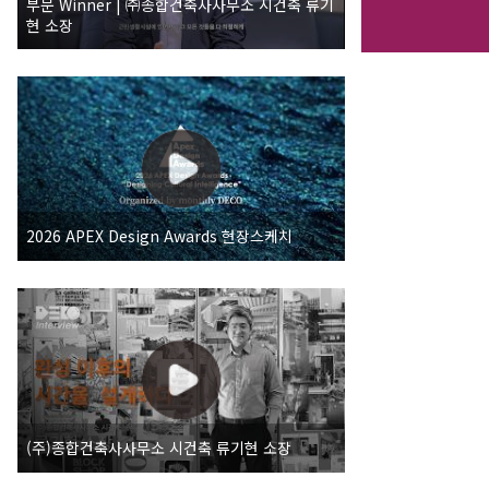
부문 Winner | ㈜종합건축사사무소 시건축 류기
현 소장
2026 APEX Design Awards 현장스케치
(주)종합건축사사무소 시건축 류기현 소장