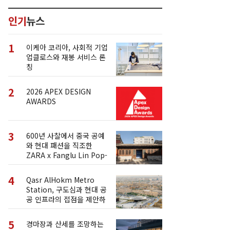
인기
뉴스
1
이케아 코리아, 사회적 기업
업클로스와 재봉 서비스 론
칭
2
2026 APEX DESIGN
AWARDS
3
600년 사찰에서 중국 공예
와 현대 패션을 직조한
ZARA x Fanglu Lin Pop-
Up
4
Qasr AlHokm Metro
Station, 구도심과 현대 공
공 인프라의 접점을 제안하
다
5
경마장과 산세를 조망하는