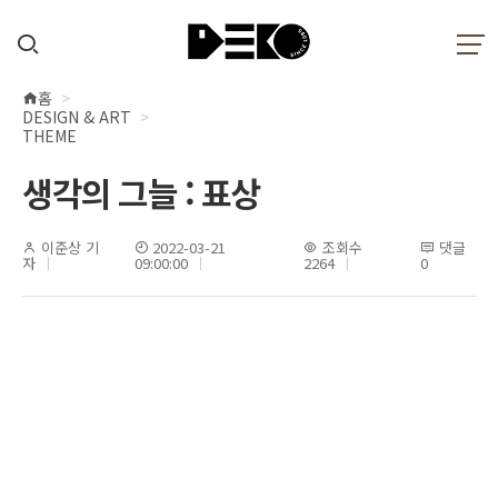
홈
현
DESIGN & ART
재
THEME
위
생각의 그늘 : 표상
치
이준상 기
2022-03-21
조회수
댓글
자
09:00:00
2264
0