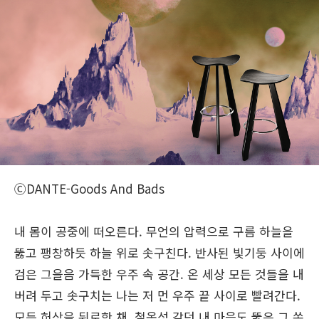
ⒸDANTE-Goods And Bads
내 몸이 공중에 떠오른다. 무언의 압력으로 구름 하늘을
뚫고 팽창하듯 하늘 위로 솟구친다. 반사된 빛기둥 사이에
검은 그을음 가득한 우주 속 공간. 온 세상 모든 것들을 내
버려 두고 솟구치는 나는 저 먼 우주 끝 사이로 빨려간다.
모든 허상을 뒤로한 채, 철옹성 같던 내 마음도 뚫은 그 쏜