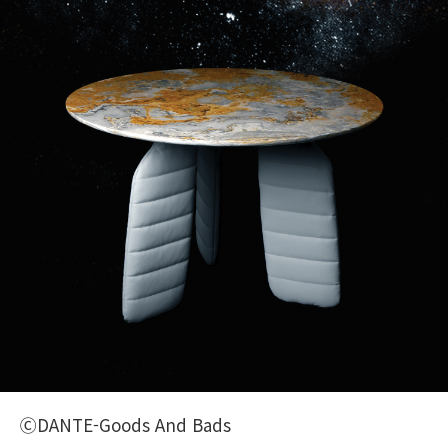
ⒸDANTE-Goods And Bads