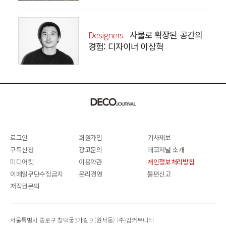
Designers
사물로 확장된 공간의
경험: 디자이너 이상혁
SANGHYEOK LEE
로그인
회원가입
기사제보
구독신청
광고문의
데코저널 소개
미디어킷
이용약관
개인정보처리방침
이메일무단수집금지
윤리경영
불편신고
저작권문의
서울특별시 종로구 창덕궁3가길 9 (원서동) (주)감커뮤니티