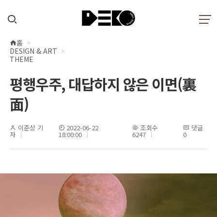
홈
현
DESIGN & ART
재
THEME
위
평행우주, 대답하지 않은 이면(裏
치
面)
이준상 기
2022-06-22
조회수
댓글
자
18:00:00
6247
0