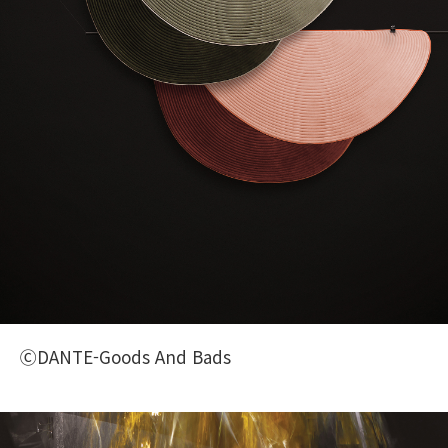
ⒸDANTE-Goods And Bads