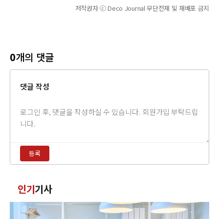
저작권자 ⓒ Deco Journal 무단전재 및 재배포 금지
0
개의 댓글
댓글 작성
댓
글
내
용
등록
입
력
댓
인기
기사
글
정