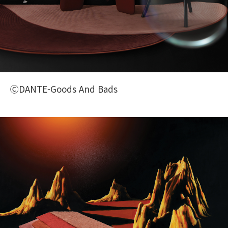
ⒸDANTE-Goods And Bads