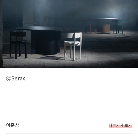
ⒸSerax
이준상
다른기사 보기