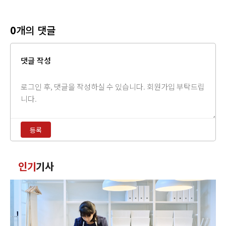
0
개의 댓글
댓글 작성
댓
글
내
용
등록
입
력
댓
인기
기사
글
정
렬