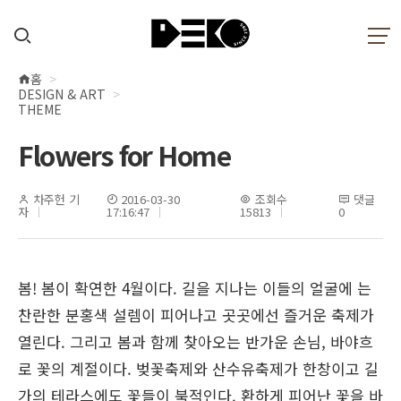
홈
현
DESIGN & ART
재
THEME
위
Flowers for Home
치
차주헌 기
2016-03-30
조회수
댓글
자
17:16:47
15813
0
봄! 봄이 확연한 4월이다. 길을 지나는 이들의 얼굴에 는
찬란한 분홍색 설렘이 피어나고 곳곳에선 즐거운 축제가
열린다. 그리고 봄과 함께 찾아오는 반가운 손님, 바야흐
로 꽃의 계절이다. 벚꽃축제와 산수유축제가 한창이고 길
가의 테라스에도 꽃들이 북적인다. 환하게 피어난 꽃을 바