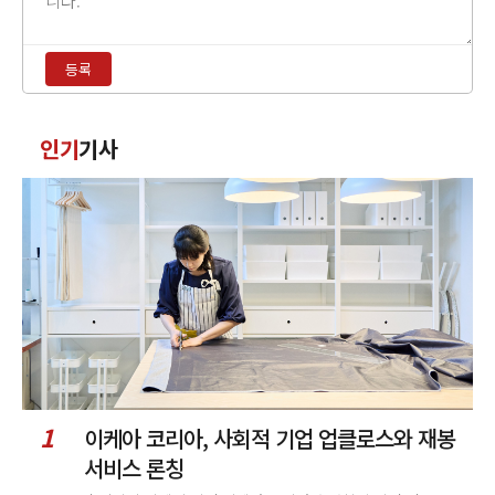
내
용
등록
입
력
댓
인기
기사
글
정
렬
1
이케아 코리아, 사회적 기업 업클로스와 재봉
서비스 론칭